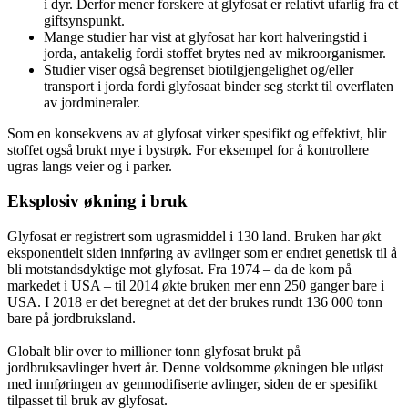
i dyr. Derfor mener forskere at glyfosat er relativt ufarlig fra et
giftsynspunkt.
Mange studier har vist at glyfosat har kort halveringstid i
jorda, antakelig fordi stoffet brytes ned av mikroorganismer.
Studier viser også begrenset biotilgjengelighet og/eller
transport i jorda fordi glyfosaat binder seg sterkt til overflaten
av jordmineraler.
Som en konsekvens av at glyfosat virker spesifikt og effektivt, blir
stoffet også brukt mye i bystrøk. For eksempel for å kontrollere
ugras langs veier og i parker.
Eksplosiv økning i bruk
Glyfosat er registrert som ugrasmiddel i 130 land. Bruken har økt
eksponentielt siden innføring av avlinger som er endret genetisk til å
bli motstandsdyktige mot glyfosat. Fra 1974 – da de kom på
markedet i USA – til 2014 økte bruken mer enn 250 ganger bare i
USA. I 2018 er det beregnet at det der brukes rundt 136 000 tonn
bare på jordbruksland.
Globalt blir over to millioner tonn glyfosat brukt på
jordbruksavlinger hvert år. Denne voldsomme økningen ble utløst
med innføringen av genmodifiserte avlinger, siden de er spesifikt
tilpasset til bruk av glyfosat.