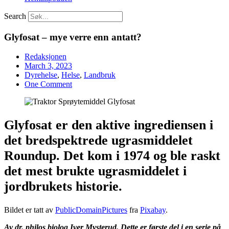
Search
Glyfosat – mye verre enn antatt?
Redaksjonen
March 3, 2023
Dyrehelse
,
Helse
,
Landbruk
One Comment
Glyfosat er den aktive ingrediensen i
det bredspektrede ugrasmiddelet
Roundup. Det kom i 1974 og ble raskt
det mest brukte ugrasmiddelet i
jordbrukets historie.
Bildet er tatt av
PublicDomainPictures
fra
Pixabay
.
Av dr. philos biolog Iver Mysterud.
Dette er første del i en serie på