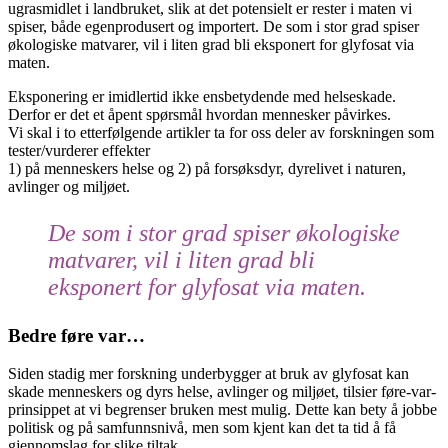
ugrasmidlet i landbruket, slik at det potensielt er rester i maten vi
spiser, både egenprodusert og importert. De som i stor grad spiser
økologiske matvarer, vil i liten grad bli eksponert for glyfosat via
maten.
Eksponering er imidlertid ikke ensbetydende med helseskade.
Derfor er det et åpent spørsmål hvordan mennesker påvirkes.
Vi skal i to etterfølgende artikler ta for oss deler av forskningen som
tester/vurderer effekter
1) på menneskers helse og 2) på forsøksdyr, dyrelivet i naturen,
avlinger og miljøet.
De som i stor grad spiser økologiske
matvarer, vil i liten grad bli
eksponert for glyfosat via maten.
Bedre føre var…
Siden stadig mer forskning underbygger at bruk av glyfosat kan
skade menneskers og dyrs helse, avlinger og miljøet, tilsier føre-var-
prinsippet at vi begrenser bruken mest mulig. Dette kan bety å jobbe
politisk og på samfunnsnivå, men som kjent kan det ta tid å få
gjennomslag for slike tiltak.