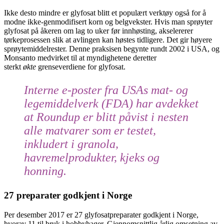
Ikke desto mindre er glyfosat blitt et populært verktøy også for å
modne ikke-genmodifisert korn og belgvekster. Hvis man sprøyter
glyfosat på åkeren om lag to uker før innhøsting, akselererer
tørkeprosessen slik at avlingen kan høstes tidligere. Det gir høyere
sprøytemiddelrester. Denne praksisen begynte rundt 2002 i USA, og
Monsanto medvirket til at myndighetene deretter
sterkt
økte
grenseverdiene for glyfosat.
Interne e-poster fra USAs mat- og
legemiddelverk (FDA) har avdekket
at Roundup er blitt påvist i nesten
alle matvarer som er testet,
inkludert i granola,
havremelprodukter, kjeks og
honning.
27 preparater godkjent i Norge
Per desember 2017 er 27 glyfosat­preparater godkjent i Norge,
hvorav 11 til bruk i hobbyhager. Gjennomsnittlig årlig omsetning av