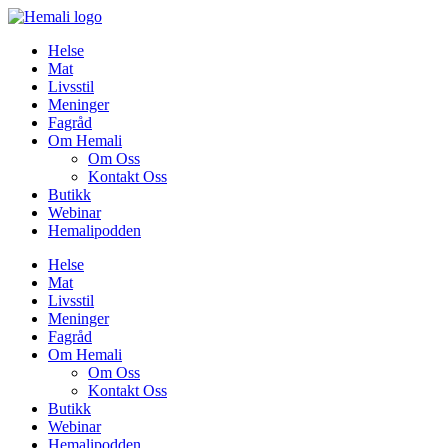
Skip
to
Helse
content
Mat
Livsstil
Meninger
Fagråd
Om Hemali
Om Oss
Kontakt Oss
Butikk
Webinar
Hemalipodden
Helse
Mat
Livsstil
Meninger
Fagråd
Om Hemali
Om Oss
Kontakt Oss
Butikk
Webinar
Hemalipodden