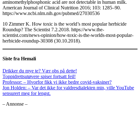
aminomethylphosphonic acid are not detectable in human milk.
American Journal of Clinical Nutrition 2016; 103: 1285–90.
https://www.ncbi.nlm.nih.gov/pubmed/27030536
10 Zimmer K. How toxic is the world’s most popular herbicide
Roundup? The Scientist 7.2.2018. https://www.the-
scientist.com/news-opinion/how-toxic-is-the-worlds-most-popular-
herbicide-roundup-30308 (30.10.2018).
Siste fra Hemali
Drikker du mye te? Vær obs på dette!
Toppidrettsutøvere spiser fortsatt feil!
Professor: – Hvorfor fikk vi ikke bedre covid-vaksiner?
Jon Holden: – Var det ikke for valdresdialekten min, ville YouTube
sensurert meg for lengst.
– Annonse –