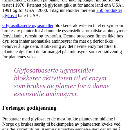
testet i 1970. Patentet på glyfosat gikk ut for andre land enn USA i
1991 og for USA i 2000. I dag inneholder mer enn
750 produkter
glyfosat
bare i USA.
Glyfosatbaserte ugrasmidler
blokkerer aktiviteten til et enzym som
brukes av planter for å danne de essensielle aromatiske aminosyrene
fenylalanin, tyrosin og tryptofan. Denne prosessen finnes ikke hos
dyr, som inntar aromatiske aminosyrer fra mat og derfor ikke
behøver å lage dem. Blokkering av det nevnte enzymet fører til
plantene dør fordi de får mangel på aminosyrer som er nødvendig
for plantenes vekst.
Glyfosatbaserte ugrasmidler
blokkerer aktiviteten til et enzym
som brukes av planter for å danne
essensielle aminosyrer.
Forlenget godkjenning
Preparater med glyfosat er de mest brukte plantevernmidlene i
Norge og brukes særlig til bekjempelse av plantearten kveke ved
ensidig korndyrking. Kjemisk ugrasbekjempelse gjør det mulig å