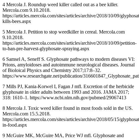
4 Mercola J. Roundup weed killer called out as a bee killer.
Mercola.com 9.10.2018.
https://articles.mercola.com/sites/articles/archive/2018/10/09/glyphosa
kills-bees.aspx
5 Mercola J. Petition to stop weedkiller in cereal. Mercola.com
9.10.2018.
https://articles.mercola.com/sites/articles/archive/2018/10/09/petition-
to-ban-pre-harvest-glyphosate-spraying.aspx
6 Samsel A, Seneff S. Glyphosate pathways to modern diseases VI:
Prions, amyloidoses and autoimmune neurological diseases. Journal
of Bioloical Physics and Chemistry 2017;17:8–32.
https://www.researchgate.net/publication/316601847_Glyphosate_
7 Mills PJ, Kania-Korwel I, Fagan J mfl. Excretion of the herbicide
glyphosate in older adults between 1993 and 2016. JAMA 2017;
318: 1610–1. https://www.ncbi.nlm.nih.gov/pubmed/29067413
8 Mercola J. Toxic weed killer found in most foods sold in the US.
Mercola.com 15.5.2018.
https://articles.mercola.com/sites/articles/archive/2018/05/15/glyphosa
in-food.aspx
9 McGuire MK, McGuire MA, Price WJ mfl. Glyphosate and