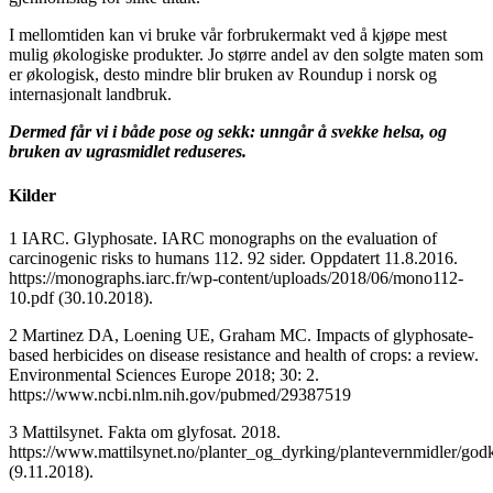
I mellomtiden kan vi bruke vår forbrukermakt ved å kjøpe mest
mulig økologiske produkter. Jo større andel av den solgte maten som
er økologisk, desto mindre blir bruken av Roundup i norsk og
internasjonalt landbruk.
Dermed får vi i både pose og sekk: unngår å svekke helsa, og
bruken av ugrasmidlet reduseres.
Kilder
1 IARC. Glyphosate. IARC monographs on the evaluation of
carcinogenic risks to humans 112. 92 sider. Oppdatert 11.8.2016.
https://monographs.iarc.fr/wp-content/uploads/2018/06/mono112-
10.pdf (30.10.2018).
2 Martinez DA, Loening UE, Graham MC. Impacts of glyphosate-
based herbicides on disease resistance and health of crops: a review.
Environmental Sciences Europe 2018; 30: 2.
https://www.ncbi.nlm.nih.gov/pubmed/29387519
3 Mattilsynet. Fakta om glyfosat. 2018.
https://www.mattilsynet.no/planter_og_dyrking/plantevernmidler/g
(9.11.2018).