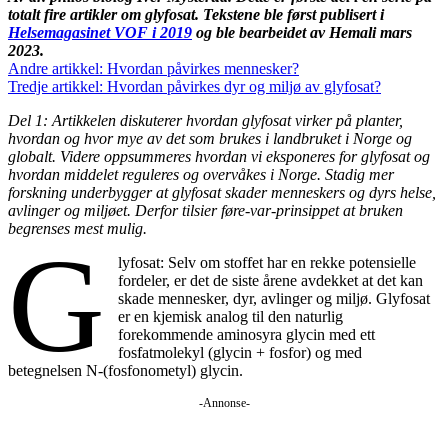
totalt fire artikler om glyfosat. Tekstene ble først publisert i
Helsemagasinet VOF i 2019
og ble bearbeidet av Hemali mars
2023.
Andre artikkel: Hvordan påvirkes mennesker?
Tredje artikkel: Hvordan påvirkes dyr og miljø av glyfosat?
Del 1: Artikkelen diskuterer hvordan glyfosat virker på planter,
hvordan og hvor mye av det som brukes i landbruket i Norge og
globalt. Videre oppsummeres hvordan vi eksponeres for glyfosat og
hvordan middelet reguleres og overvåkes i Norge. Stadig mer
forskning underbygger at glyfosat skader menneskers og dyrs helse,
avlinger og miljøet. Derfor tilsier føre-var-prinsippet at bruken
begrenses mest mulig.
G
lyfosat: Selv om stoffet har en rekke potensielle
fordeler, er det de siste årene avdekket at det kan
skade mennesker, dyr, avlinger og miljø. Glyfosat
er en kjemisk analog til den naturlig
forekommende aminosyra glycin med ett
fosfatmolekyl (glycin + fosfor) og med
betegnelsen N-(fosfonometyl) glycin.
-Annonse-