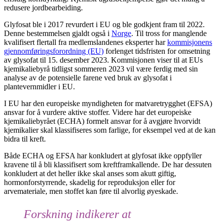
redusere jordbearbeiding.
Glyfosat ble i 2017 revurdert i EU og ble godkjent fram til 2022.
Denne bestemmelsen gjaldt også i
Norge
. Til tross for manglende
kvalifisert flertall fra medlemslandenes eksperter har
kommisjonens
gjennomføringsforordning (EU)
forlenget tidsfristen for omsetning
av glysofat til 15. desember 2023. Kommisjonen viser til at EUs
kjemikaliebyrå tidligst sommeren 2023 vil være ferdig med sin
analyse av de potensielle farene ved bruk av glysofat i
plantevernmidler i EU.
I EU har den europeiske myndigheten for matvaretrygghet (EFSA)
ansvar for å vurdere aktive stoffer. Videre har det europeiske
kjemikaliebyrået (ECHA) formelt ansvar for å avgjøre hvorvidt
kjemikalier skal klassifiseres som farlige, for eksempel ved at de kan
bidra til kreft.
Både ECHA og EFSA har konkludert at glyfosat ikke oppfyller
kravene til å bli klassifisert som kreftframkallende. De har dessuten
konkludert at det heller ikke skal anses som akutt giftig,
hormonforstyrrende, skadelig for reproduksjon eller for
arvemateriale, men stoffet kan føre til alvorlig øyeskade.
Forskning indikerer at