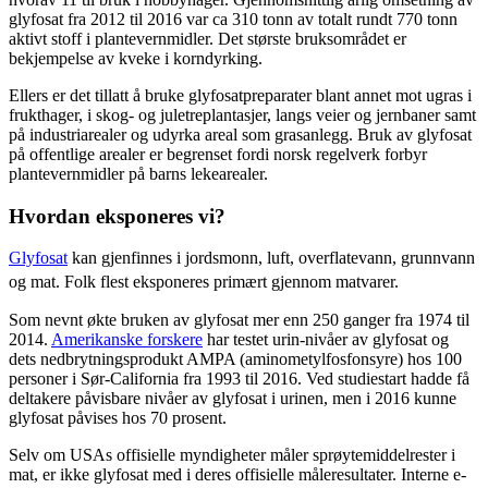
glyfosat fra 2012 til 2016 var ca 310 tonn av totalt rundt 770 tonn
aktivt stoff i plantevernmidler. Det største bruksområdet er
bekjempelse av kveke i korndyrking.
Ellers er det tillatt å bruke glyfosatpreparater blant annet mot ugras i
frukthager, i skog- og juletreplantasjer, langs veier og jernbaner samt
på industriarealer og udyrka areal som grasanlegg. Bruk av glyfosat
på offentlige arealer er begrenset fordi norsk regelverk forbyr
plantevernmidler på barns lekearealer.
Hvordan eksponeres vi?
Glyfosat
kan gjenfinnes i jordsmonn, luft, overflatevann, grunnvann
og mat. Folk flest eksponeres primært gjennom matvarer.
Som nevnt økte bruken av glyfosat mer enn 250 ganger fra 1974 til
2014.
Amerikanske forskere
har testet urin-nivåer av glyfosat og
dets nedbrytningsprodukt AMPA (aminometylfosfonsyre) hos 100
personer i Sør-California fra 1993 til 2016. Ved studiestart hadde få
deltakere påvisbare nivåer av glyfosat i urinen, men i 2016 kunne
glyfosat påvises hos 70 prosent.
Selv om USAs offisielle myndigheter måler sprøytemiddelrester i
mat, er ikke glyfosat med i deres offisielle måleresultater. Interne e-