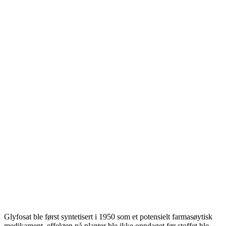
Glyfosat ble først syntetisert i 1950 som et potensielt farmasøytisk
medikament, effekten på planter ble ikke oppdaget før stoffet ble