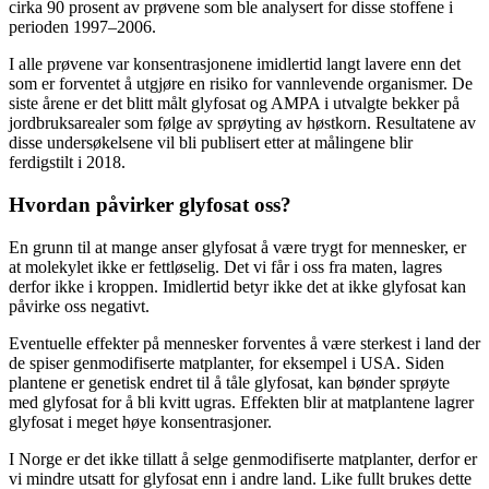
cirka 90 prosent av prøvene som ble analysert for disse stoffene i
perioden 1997–2006.
I alle prøvene var konsentrasjonene imidlertid langt lavere enn det
som er forventet å utgjøre en risiko for vannlevende organismer. De
siste årene er det blitt målt glyfosat og AMPA i utvalgte bekker på
jordbruksarealer som følge av sprøyting av høstkorn. Resultatene av
disse undersøkelsene vil bli publisert etter at målingene blir
ferdigstilt i 2018.
Hvordan påvirker glyfosat oss?
En grunn til at mange anser glyfosat å være trygt for mennesker, er
at molekylet ikke er fettløselig. Det vi får i oss fra maten, lagres
derfor ikke i kroppen. Imidlertid betyr ikke det at ikke glyfosat kan
påvirke oss negativt.
Eventuelle effekter på mennesker forventes å være sterkest i land der
de spiser genmodifiserte matplanter, for eksempel i USA. Siden
plantene er genetisk endret til å tåle glyfosat, kan bønder sprøyte
med glyfosat for å bli kvitt ugras. Effekten blir at matplantene lagrer
glyfosat i meget høye konsentrasjoner.
I Norge er det ikke tillatt å selge genmodifiserte matplanter, derfor er
vi mindre utsatt for glyfosat enn i andre land. Like fullt brukes dette