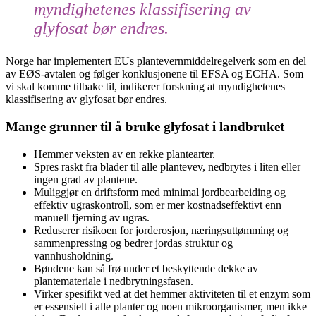
myndighetenes klassifisering av
glyfosat bør endres.
Norge har implementert EUs plantevernmiddelregelverk som en del
av EØS-avtalen og følger konklusjonene til EFSA og ECHA. Som
vi skal komme tilbake til, indikerer forskning at myndighetenes
klassifisering av glyfosat bør endres.
Mange grunner til å bruke glyfosat i landbruket
Hemmer veksten av en rekke plantearter.
Spres raskt fra blader til alle plantevev, nedbrytes i liten eller
ingen grad av plantene.
Muliggjør en driftsform med minimal jordbearbeiding og
effektiv ugraskontroll, som er mer kostnadseffektivt enn
manuell fjerning av ugras.
Reduserer risikoen for jorderosjon, næringsuttømming og
sammenpressing og bedrer jordas struktur og
vannhusholdning.
Bøndene kan så frø under et beskyttende dekke av
plantemateriale i nedbrytningsfasen.
Virker spesifikt ved at det hemmer aktiviteten til et enzym som
er essensielt i alle planter og noen mikroorganismer, men ikke