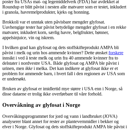
poster fra USAs mat- og legemiddelverk (FDA) har avdekket at
Roundup er blitt påvist i nesten alle matvarer som er testet, inkludert
i granola, havremelprodukter, kjeks og honning.
Brokkoli var et unntak uten påvisbare mengder glyfosat.
Uavhengige tester har påvist betydelige mengder glyfosat i en rekke
matvarer, inkludert korn, særlig havre, belgfrukter, bønner,
appelsinjuice, vin og iskrem.
I hvilken grad kan glyfosat og dets stoffskifteprodukt AMPA bli
påvist i melk og urin hos ammende kvinner? Dette ønsket
forskere
innsikt i ved å teste melk og urin fra 40 ammende kvinner fra to
delstater i nordvestre USA. Både glyfosat og AMPA ble påvist i
urinen, men
ikke
i melka. Det kan indikere at glyfosat ikke er et
problem for ammende barn, i hvert fall i den regionen av USA som
er undersøkt.
Bruken av glyfosat er imidlertid mye større i USA enn i Norge, så
disse dataene er trolig ikke overførbare til våre forhold.
Overvåkning av glyfosat i Norge
Overvåkingsprogrammet for jord og vann i landbruket (JOVA)
analyserer blant annet for rester av plantevernmidler i bekker og
elver i Norge. Glyfosat og dets stoffskifteprodukt AMPA ble påvist i