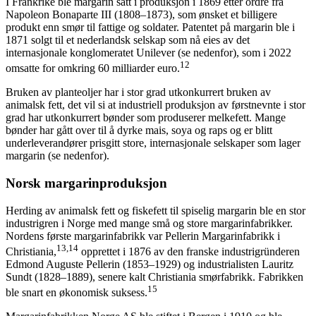
I Frankrike ble margarin satt i produksjon i 1869 etter ordre fra
Napoleon Bonaparte III (1808–1873), som ønsket et billigere
produkt enn smør til fattige og soldater. Patentet på margarin ble i
1871 solgt til et nederlandsk selskap som nå eies av det
internasjonale konglomeratet Unilever (se nedenfor), som i 2022
12
omsatte for omkring 60 milliarder euro.
Bruken av planteoljer har i stor grad utkonkurrert bruken av
animalsk fett, det vil si at industriell produksjon av førstnevnte i stor
grad har utkonkurrert bønder som produserer melkefett. Mange
bønder har gått over til å dyrke mais, soya og raps og er blitt
underleverandører prisgitt store, internasjonale selskaper som lager
margarin (se nedenfor).
Norsk margarinproduksjon
Herding av animalsk fett og fiskefett til spiselig margarin ble en stor
industrigren i Norge med mange små og store margarinfabrikker.
Nordens første margarinfabrikk var Pellerin Margarinfabrikk i
13,14
Christiania,
opprettet i 1876 av den franske industrigründeren
Edmond Auguste Pellerin (1853–1929) og industrialisten Lauritz
Sundt (1828–1889), senere kalt Christiania smørfabrikk. Fabrikken
15
ble snart en økonomisk suksess.