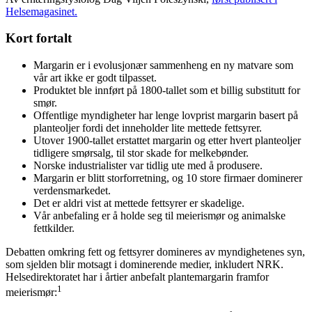
Helsemagasinet.
Kort fortalt
Margarin er i evolusjonær sammenheng en ny matvare som
vår art ikke er godt tilpasset.
Produktet ble innført på 1800-tallet som et billig substitutt for
smør.
Offentlige myndigheter har lenge lovprist margarin basert på
planteoljer fordi det inneholder lite mettede fettsyrer.
Utover 1900-tallet erstattet margarin og etter hvert planteoljer
tidligere smørsalg, til stor skade for melkebønder.
Norske industrialister var tidlig ute med å produsere.
Margarin er blitt storforretning, og 10 store firmaer dominerer
verdensmarkedet.
Det er aldri vist at mettede fettsyrer er skadelige.
Vår anbefaling er å holde seg til meierismør og animalske
fettkilder.
Debatten omkring fett og fettsyrer domineres av myndighetenes syn,
som sjelden blir motsagt i dominerende medier, inkludert NRK.
Helsedirektoratet har i årtier anbefalt plantemargarin framfor
1
meierismør: