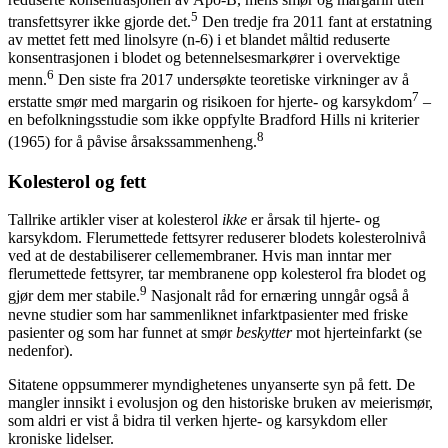
5
transfettsyrer ikke gjorde det.
Den tredje fra 2011 fant at erstatning
av mettet fett med linolsyre (n-6) i et blandet måltid reduserte
konsentrasjonen i blodet og betennelsesmarkører i overvektige
6
menn.
Den siste fra 2017 undersøkte teoretiske virkninger av å
7
erstatte smør med margarin og risikoen for hjerte- og karsykdom
–
en befolkningsstudie som ikke oppfylte Bradford Hills ni kriterier
8
(1965) for å påvise årsakssammenheng.
Kolesterol og fett
Tallrike artikler viser at kolesterol
ikke
er årsak til hjerte- og
karsykdom. Flerumettede fettsyrer reduserer blodets kolesterolnivå
ved at de destabiliserer cellemembraner. Hvis man inntar mer
flerumettede fettsyrer, tar membranene opp kolesterol fra blodet og
9
gjør dem mer stabile.
Nasjonalt råd for ernæring unngår også å
nevne studier som har sammenliknet infarktpasienter med friske
pasienter og som har funnet at smør
beskytter
mot hjerteinfarkt (se
nedenfor).
Sitatene oppsummerer myndighetenes unyanserte syn på fett. De
mangler innsikt i evolusjon og den historiske bruken av meierismør,
som aldri er vist å bidra til verken hjerte- og karsykdom eller
kroniske lidelser.