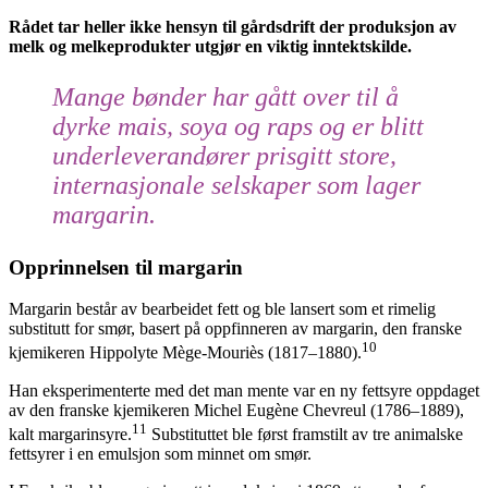
Rådet tar heller ikke hensyn til gårdsdrift der produksjon av
melk og melkeprodukter utgjør en viktig inntektskilde.
Mange bønder har gått over til å
dyrke mais, soya og raps og er blitt
underleverandører prisgitt store,
internasjonale selskaper som lager
margarin.
Opprinnelsen til margarin
Margarin består av bearbeidet fett og ble lansert som et rimelig
substitutt for smør, basert på oppfinneren av margarin, den franske
10
kjemikeren Hippolyte Mège-Mouriès (1817–1880).
Han eksperimenterte med det man mente var en ny fettsyre oppdaget
av den franske kjemikeren Michel Eugène Chevreul (1786–1889),
11
kalt margarinsyre.
Substituttet ble først framstilt av tre animalske
fettsyrer i en emulsjon som minnet om smør.