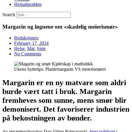
Hemalipodden
Search
Margarin og løgnene om «skadelig meierismør»
Redaksjonen
February 17, 2024
Helse
,
Mat
,
Siste
No Comments
Ukens byttetips: Plantemargarin VS meierismøret
Margarin er en ny matvare som aldri
burde vært tatt i bruk. Margarin
fremheves som sunne, mens smør blir
demonisert. Det favoriserer industrien
på bekostningen av bønder.
Av ernæringsfysiolog Dag Viljen Poleszynski,
først publisert i