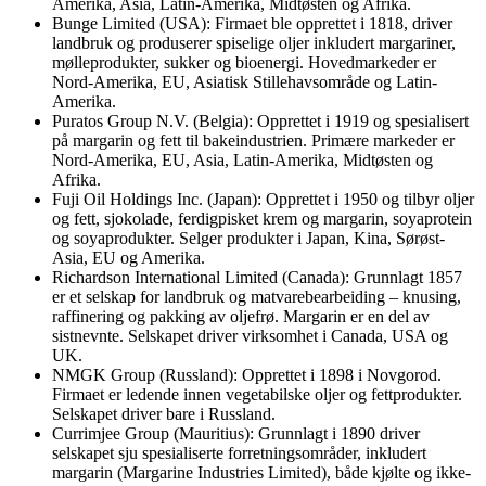
Amerika, Asia, Latin-Amerika, Midtøsten og Afrika.
Bunge Limited (USA): Firmaet ble opprettet i 1818, driver
landbruk og produserer spiselige oljer inkludert margariner,
mølleprodukter, sukker og bioenergi. Hovedmarkeder er
Nord-Amerika, EU, Asiatisk Stillehavsområde og Latin-
Amerika.
Puratos Group N.V. (Belgia): Opprettet i 1919 og spesialisert
på margarin og fett til bakeindustrien. Primære markeder er
Nord-Amerika, EU, Asia, Latin-Amerika, Midtøsten og
Afrika.
Fuji Oil Holdings Inc. (Japan): Opprettet i 1950 og tilbyr oljer
og fett, sjokolade, ferdigpisket krem og margarin, soyaprotein
og soyaprodukter. Selger produkter i Japan, Kina, Sørøst-
Asia, EU og Amerika.
Richardson International Limited (Canada): Grunnlagt 1857
er et selskap for landbruk og matvarebearbeiding – knusing,
raffinering og pakking av oljefrø. Margarin er en del av
sistnevnte. Selskapet driver virksomhet i Canada, USA og
UK.
NMGK Group (Russland): Opprettet i 1898 i Novgorod.
Firmaet er ledende innen vegetabilske oljer og fettprodukter.
Selskapet driver bare i Russland.
Currimjee Group (Mauritius): Grunnlagt i 1890 driver
selskapet sju spesialiserte forretningsområder, inkludert
margarin (Margarine Industries Limited), både kjølte og ikke-