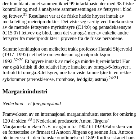
der hun blant annet sammenliknet 99 infarktpasienter med 98 friske
kontroller og med å analysere sammensetningen av fettsyrer i blod
31
og fettvev.
Resultatet var at de friske hadde høyest inntak av
melkefett og meieriprodukter. Det viste seg særlig ved forekomsten
av de mettede fettsyrene myristinsyre (C14:0) og pentadekaensyre
(C15:0) i fettvev og blod, men det var også mer av enkelte andre
fettsyrer fra meieriprodukter i prøvene fra de friske personene.
Samme konklusjon om melkefett trakk professor Harald Skjervold
(1917–1995) i et hefte om evolusjon og matproduksjon i
32:29
1992:
Et høyere inntak av melk ga mindre hjerteinfarkt! Han
var også kritisk til det relativt høye inntaket av omega-6-fettsyrer i
forhold til omega-3-fettsyrer, noe han viste kunne føre til en rekke
.24:21
sykdommer (aterosklerose, trombose, leddgikt, astma)
Margarinindustri
Nederland – et foregangsland
Framveksten av en internasjonal margarinindustri startet for omkring
33
120 år siden.
I Nederland produserte Anton Jürgens´
Margarinefabrieken N.V. margarin fra 1902 til 1929.Fabrikken var
en fortsettelse av firmaet til Antoon Jürgens og sønnen Jan. Antoon
ble interessert i den franske oppfinnelsen i 1869 fordi selskapet hans