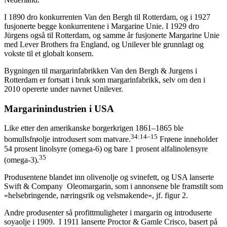
I 1890 dro konkurrenten Van den Bergh til Rotterdam, og i 1927
fusjonerte begge konkurrentene i Margarine Unie. I 1929 dro
Jürgens også til Rotterdam, og samme år fusjonerte Margarine Unie
med Lever Brothers fra England, og Unilever ble grunnlagt og
vokste til et globalt konsern.
Bygningen til margarinfabrikken Van den Bergh & Jurgens i
Rotterdam er fortsatt i bruk som margarinfabrikk, selv om den i
2010 opererte under navnet Unilever.
Margarinindustrien i USA
Like etter den amerikanske borgerkrigen 1861–1865 ble
34:14–15
bomullsfrøolje introdusert som matvare.
Frøene inneholder
54 prosent linolsyre (omega-6) og bare 1 prosent alfalinolensyre
35
(omega-3).
Produsentene blandet inn olivenolje og svinefett, og USA lanserte
Swift & Company Oleomargarin, som i annonsene ble framstilt som
«helsebringende, næringsrik og velsmakende», jf. figur 2.
Andre produsenter så profittmuligheter i margarin og introduserte
soyaolje i 1909. I 1911 lanserte Proctor & Gamle Crisco, basert på