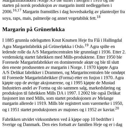
Margarinfabrikken Norge AS ble stiftet i Bergen i 1910 og ble
starten på norsk produksjon av margarin inntil nedleggelsen i
16,17
2006.
Margarin framstilles i dag hovedsakelig av planteoljer fra
18
soya, raps, mais, palmeolje og annet vegetabilsk fett.
Margarin på Grünerløkka
I 1885 grunnla odelsgutten Knut Knutsen Heje fra Flå i Hallingdal
19
Agra Margarinfabrikk på Grünerløkka i Oslo.
Agra spilte en
ledende rolle da A/S Margarincentralen ble grunnlagt i 1936. Etter 2.
verdenskrig startet fabrikken med Mills-produktene. Etter 1950 ble
Forenede Margarinfabrikker en dominerende aktør og ble til slutt
den eneste produsenten av margarin i Norge. I 1970 kjøpte Agra
A/S Delikat fabrikker i Drammen, og Margarincentralen ble omdøpt
til Forenede Margarinfabrikker (Forma) etter en fusjon i 1970. Agra
kjøpte opp de øvrige aksjonærene, og i 1995 kjøpte de Mustad
Industriers andel av Forma og slo sammen salg, markedsføring og
produksjon til fabrikken Mills DA i 1997. I 2002 ble også Delikat
fusjonert inn med Mills, som startet produksjonen av Melange
margarin allerede i 1919. Mills ble registrert som varemerke i 1950,
20
og i 1951 startet produksjonen av majones og i 1952 av kaviar.
Fabrikken utvidet virksomheten ved å kjøpe opp 10 bedrifter i
Sverige og Danmark. Den eies fortsatt av familien Heje og er i dag