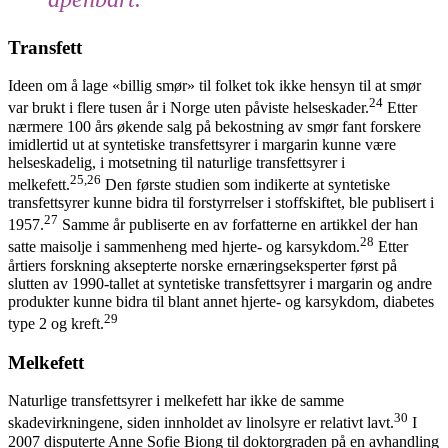
Transfett
Ideen om å lage «billig smør» til folket tok ikke hensyn til at smør
24
var brukt i flere tusen år i Norge uten påviste helseskader.
Etter
nærmere 100 års økende salg på bekostning av smør fant forskere
imidlertid ut at syntetiske transfettsyrer i margarin kunne være
helseskadelig, i motsetning til naturlige transfettsyrer i
25,26
melkefett.
Den første studien som indikerte at syntetiske
transfettsyrer kunne bidra til forstyrrelser i stoffskiftet, ble publisert i
27
1957.
Samme år publiserte en av forfatterne en artikkel der han
28
satte maisolje i sammenheng med hjerte- og karsykdom.
Etter
årtiers forskning aksepterte norske ernæringseksperter først på
slutten av 1990-tallet at syntetiske transfettsyrer i margarin og andre
produkter kunne bidra til blant annet hjerte- og karsykdom, diabetes
29
type 2 og kreft.
Melkefett
Naturlige transfettsyrer i melkefett har ikke de samme
30
skadevirkningene, siden innholdet av linolsyre er relativt lavt.
I
2007 disputerte Anne Sofie Biong til doktorgraden på en avhandling