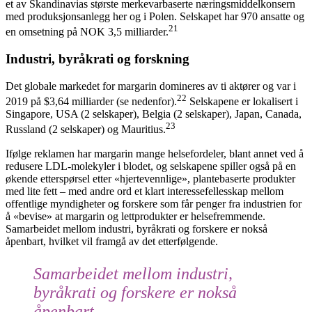
et av Skandinavias største merkevarbaserte næringsmiddelkonsern
med produksjonsanlegg her og i Polen. Selskapet har 970 ansatte og
21
en omsetning på NOK 3,5 milliarder.
Industri, byråkrati og forskning
Det globale markedet for margarin domineres av ti aktører og var i
22
2019 på $3,64 milliarder (se nedenfor).
Selskapene er lokalisert i
Singapore, USA (2 selskaper), Belgia (2 selskaper), Japan, Canada,
23
Russland (2 selskaper) og Mauritius.
Ifølge reklamen har margarin mange helsefordeler, blant annet ved å
redusere LDL-molekyler i blodet, og selskapene spiller også på en
økende etterspørsel etter «hjertevennlige», plantebaserte produkter
med lite fett – med andre ord et klart interessefellesskap mellom
offentlige myndigheter og forskere som får penger fra industrien for
å «bevise» at margarin og lettprodukter er helsefremmende.
Samarbeidet mellom industri, byråkrati og forskere er nokså
åpenbart, hvilket vil framgå av det etterfølgende.
Samarbeidet mellom industri,
byråkrati og forskere er nokså
åpenbart.