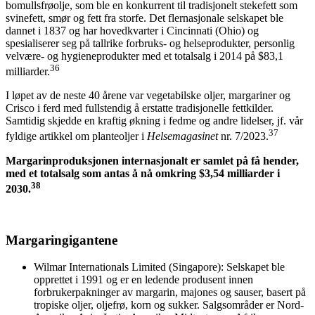
bomullsfrøolje, som ble en konkurrent til tradisjonelt stekefett som
svinefett, smør og fett fra storfe. Det flernasjonale selskapet ble
dannet i 1837 og har hovedkvarter i Cincinnati (Ohio) og
spesialiserer seg på tallrike forbruks- og helseprodukter, personlig
velvære- og hygieneprodukter med et totalsalg i 2014 på $83,1
36
milliarder.
I løpet av de neste 40 årene var vegetabilske oljer, margariner og
Crisco i ferd med fullstendig å erstatte tradisjonelle fettkilder.
Samtidig skjedde en kraftig økning i fedme og andre lidelser, jf. vår
37
fyldige artikkel om planteoljer i
Helsemagasinet
nr. 7/2023.
Margarinproduksjonen internasjonalt er samlet på få hender,
med et totalsalg som antas å nå omkring $3,54 milliarder i
38
2030.
Margaringigantene
Wilmar Internationals Limited (Singapore): Selskapet ble
opprettet i 1991 og er en ledende produsent innen
forbrukerpakninger av margarin, majones og sauser, basert på
tropiske oljer, oljefrø, korn og sukker. Salgsområder er Nord-