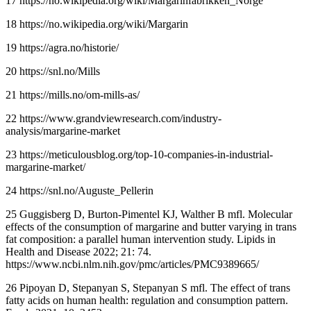
17 https://no.wikipedia.org/wiki/Margarinfabrikken_Norge
18 https://no.wikipedia.org/wiki/Margarin
19 https://agra.no/historie/
20 https://snl.no/Mills
21 https://mills.no/om-mills-as/
22 https://www.grandviewresearch.com/industry-
analysis/margarine-market
23 https://meticulousblog.org/top-10-companies-in-industrial-
margarine-market/
24 https://snl.no/Auguste_Pellerin
25 Guggisberg D, Burton-Pimentel KJ, Walther B mfl. Molecular
effects of the consumption of margarine and butter varying in trans
fat composition: a parallel human intervention study. Lipids in
Health and Disease 2022; 21: 74.
https://www.ncbi.nlm.nih.gov/pmc/articles/PMC9389665/
26 Pipoyan D, Stepanyan S, Stepanyan S mfl. The effect of trans
fatty acids on human health: regulation and consumption pattern.