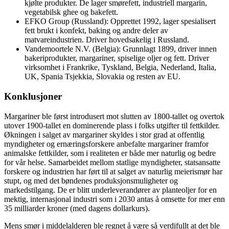
kjølte produkter. De lager smørefett, industriell margarin,
vegetabilsk ghee og bakefett.
EFKO Group (Russland): Opprettet 1992, lager spesialisert
fett brukt i konfekt, baking og andre deler av
matvareindustrien. Driver hovedsakelig i Russland.
Vandemoortele N.V. (Belgia): Grunnlagt 1899, driver innen
bakeriprodukter, margariner, spiselige oljer og fett. Driver
virksomhet i Frankrike, Tyskland, Belgia, Nederland, Italia,
UK, Spania Tsjekkia, Slovakia og resten av EU.
Konklusjoner
Margariner ble først introdusert mot slutten av 1800-tallet og overtok
utover 1900-tallet en dominerende plass i folks utgifter til fettkilder.
Økningen i salget av margariner skyldes i stor grad at offentlig
myndigheter og ernæringsforskere anbefalte margariner framfor
animalske fettkilder, som i realiteten er både mer naturlig og bedre
for vår helse. Samarbeidet mellom statlige myndigheter, statsansatte
forskere og industrien har ført til at salget av naturlig meierismør har
stupt, og med det bøndenes produksjonsmuligheter og
markedstilgang. De er blitt underleverandører av planteoljer for en
mektig, internasjonal industri som i 2030 antas å omsette for mer enn
35 milliarder kroner (med dagens dollarkurs).
Mens smør i middelalderen ble regnet å være så verdifullt at det ble