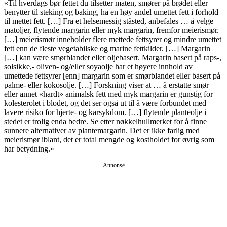
«Til hverdags bør fettet du tilsetter maten, smører på brødet eller
benytter til steking og baking, ha en høy andel umettet fett i forhold
til mettet fett. […] Fra et helsemessig ståsted, anbefales … å velge
matoljer, flytende margarin eller myk margarin, fremfor meierismør.
[…] meierismør inneholder flere mettede fettsyrer og mindre umettet
fett enn de fleste vegetabilske og marine fettkilder. […] Margarin
[…] kan være smørblandet eller oljebasert. Margarin basert på raps-,
solsikke,- oliven- og/eller soyaolje har et høyere innhold av
umettede fettsyrer [enn] margarin som er smørblandet eller basert på
palme- eller kokosolje. […] Forskning viser at … å erstatte smør
eller annet «hardt» animalsk fett med myk margarin er gunstig for
kolesterolet i blodet, og det ser også ut til å være forbundet med
lavere risiko for hjerte- og karsykdom. […] flytende planteolje i
stedet er trolig enda bedre. Se etter nøkkelhullmerket for å finne
sunnere alternativer av plantemargarin. Det er ikke farlig med
meierismør iblant, det er total mengde og kostholdet for øvrig som
har betydning.»
-Annonse-