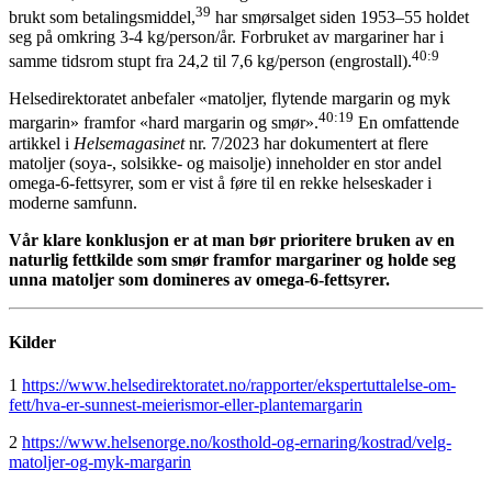
39
brukt som betalingsmiddel,
har smørsalget siden 1953–55 holdet
seg på omkring 3-4 kg/person/år. Forbruket av margariner har i
40:9
samme tidsrom stupt fra 24,2 til 7,6 kg/person (engrostall).
Helsedirektoratet anbefaler «matoljer, flytende margarin og myk
40:19
margarin» framfor «hard margarin og smør».
En omfattende
artikkel i
Helsemagasinet
nr. 7/2023 har dokumentert at flere
matoljer (soya-, solsikke- og maisolje) inneholder en stor andel
omega-6-fettsyrer, som er vist å føre til en rekke helseskader i
moderne samfunn.
Vår klare konklusjon er at man bør prioritere bruken av en
naturlig fettkilde som smør framfor margariner og holde seg
unna matoljer som domineres av omega-6-fettsyrer.
Kilder
1
https://www.helsedirektoratet.no/rapporter/ekspertuttalelse-om-
fett/hva-er-sunnest-meierismor-eller-plantemargarin
2
https://www.helsenorge.no/kosthold-og-ernaring/kostrad/velg-
matoljer-og-myk-margarin