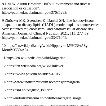
8 Hall W. Austin Bradford Hill´s “Environment and disease:
association or causation”.
https://pubmed.ncbi.nlm.nih.gov/37635293/
9 Zinöcker MK, Svendsen K, Dankel SN. The homeoviscous
adaptation to dietary lipids (HADL) model explains controversies
over saturated fat, cholesterol, and cardiovascular disease risk.
American Journal of Clinical Nutrition 2021; 113: 277–89.
https://pubmed.ncbi.nlm.nih.gov/33471045/
10 https://en.wikipedia.org/wiki/Hippolyte_M%C3%A8ge-
Mouri%C3%A8s
11 https://en.wikipedia.org/wiki/Margarine
12 https://en.wikipedia.org/wiki/Unilever
13 https://www.pellerin.no/siden-1876/
14 http://www.industrimuseum.no/bransjer/margarin
15 https://snl.no/Auguste_Pellerin
16 http://industrimuseum.no/bedrifter/margarin_norge