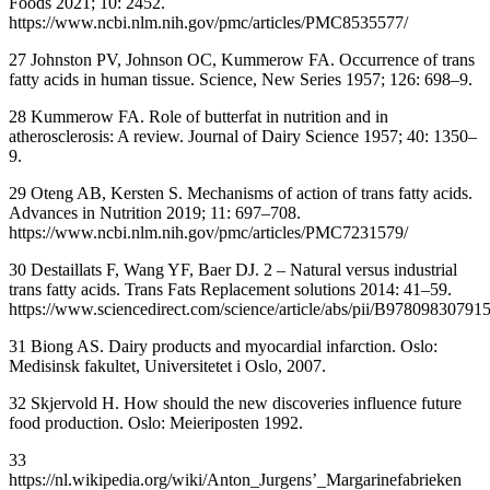
Foods 2021; 10: 2452.
https://www.ncbi.nlm.nih.gov/pmc/articles/PMC8535577/
27 Johnston PV, Johnson OC, Kummerow FA. Occurrence of trans
fatty acids in human tissue. Science, New Series 1957; 126: 698–9.
28 Kummerow FA. Role of butterfat in nutrition and in
atherosclerosis: A review. Journal of Dairy Science 1957; 40: 1350–
9.
29 Oteng AB, Kersten S. Mechanisms of action of trans fatty acids.
Advances in Nutrition 2019; 11: 697–708.
https://www.ncbi.nlm.nih.gov/pmc/articles/PMC7231579/
30 Destaillats F, Wang YF, Baer DJ. 2 – Natural versus industrial
trans fatty acids. Trans Fats Replacement solutions 2014: 41–59.
https://www.sciencedirect.com/science/article/abs/pii/B9780983079
31 Biong AS. Dairy products and myocardial infarction. Oslo:
Medisinsk fakultet, Universitetet i Oslo, 2007.
32 Skjervold H. How should the new discoveries influence future
food production. Oslo: Meieriposten 1992.
33
https://nl.wikipedia.org/wiki/Anton_Jurgens’_Margarinefabrieken