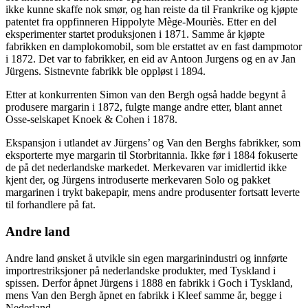
ikke kunne skaffe nok smør, og han reiste da til Frankrike og kjøpte
patentet fra oppfinneren Hippolyte Mège-Mouriès. Etter en del
eksperimenter startet produksjonen i 1871. Samme år kjøpte
fabrikken en damplokomobil, som ble erstattet av en fast dampmotor
i 1872. Det var to fabrikker, en eid av Antoon Jurgens og en av Jan
Jürgens. Sistnevnte fabrikk ble oppløst i 1894.
Etter at konkurrenten Simon van den Bergh også hadde begynt å
produsere margarin i 1872, fulgte mange andre etter, blant annet
Osse-selskapet Knoek & Cohen i 1878.
Ekspansjon i utlandet av Jürgens’ og Van den Berghs fabrikker, som
eksporterte mye margarin til Storbritannia. Ikke før i 1884 fokuserte
de på det nederlandske markedet. Merkevaren var imidlertid ikke
kjent der, og Jürgens introduserte merkevaren Solo og pakket
margarinen i trykt bakepapir, mens andre produsenter fortsatt leverte
til forhandlere på fat.
Andre land
Andre land ønsket å utvikle sin egen margarinindustri og innførte
importrestriksjoner på nederlandske produkter, med Tyskland i
spissen. Derfor åpnet Jürgens i 1888 en fabrikk i Goch i Tyskland,
mens Van den Bergh åpnet en fabrikk i Kleef samme år, begge i
Nederland.