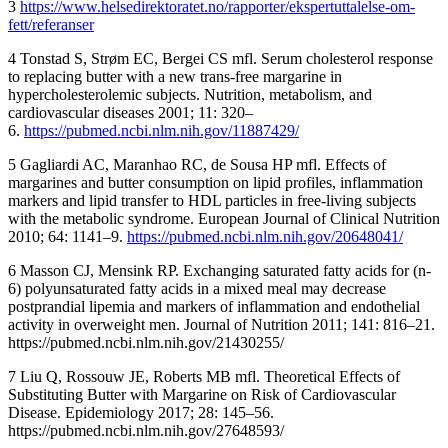
3
https://www.helsedirektoratet.no/rapporter/ekspertuttalelse-om-
fett/referanser
4 Tonstad S, Strøm EC, Bergei CS mfl. Serum cholesterol response
to replacing butter with a new trans-free margarine in
hypercholesterolemic subjects. Nutrition, metabolism, and
cardiovascular diseases 2001; 11: 320–
6.
https://pubmed.ncbi.nlm.nih.gov/11887429/
5 Gagliardi AC, Maranhao RC, de Sousa HP mfl. Effects of
margarines and butter consumption on lipid profiles, inflammation
markers and lipid transfer to HDL particles in free-living subjects
with the metabolic syndrome. European Journal of Clinical Nutrition
2010; 64: 1141–9.
https://pubmed.ncbi.nlm.nih.gov/20648041/
6 Masson CJ, Mensink RP. Exchanging saturated fatty acids for (n-
6) polyunsaturated fatty acids in a mixed meal may decrease
postprandial lipemia and markers of inflammation and endothelial
activity in overweight men. Journal of Nutrition 2011; 141: 816–21.
https://pubmed.ncbi.nlm.nih.gov/21430255/
7 Liu Q, Rossouw JE, Roberts MB mfl. Theoretical Effects of
Substituting Butter with Margarine on Risk of Cardiovascular
Disease. Epidemiology 2017; 28: 145–56.
https://pubmed.ncbi.nlm.nih.gov/27648593/