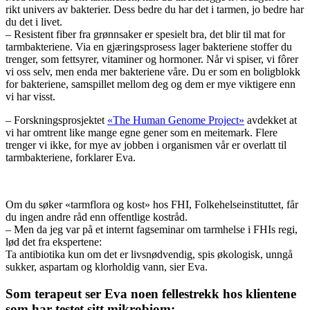
rikt univers av bakterier. Dess bedre du har det i tarmen, jo bedre har
du det i livet.
– Resistent fiber fra grønnsaker er spesielt bra, det blir til mat for
tarmbakteriene. Via en gjæringsprosess lager bakteriene stoffer du
trenger, som fettsyrer, vitaminer og hormoner. Når vi spiser, vi fôrer
vi oss selv, men enda mer bakteriene våre. Du er som en boligblokk
for bakteriene, samspillet mellom deg og dem er mye viktigere enn
vi har visst.
– Forskningsprosjektet
«The Human Genome Project»
avdekket at
vi har omtrent like mange egne gener som en meitemark. Flere
trenger vi ikke, for mye av jobben i organismen vår er overlatt til
tarmbakteriene, forklarer Eva.
Om du søker «tarmflora og kost» hos FHI, Folkehelseinstituttet, får
du ingen andre råd enn offentlige kostråd.
– Men da jeg var på et internt fagseminar om tarmhelse i FHIs regi,
lød det fra ekspertene:
Ta antibiotika kun om det er livsnødvendig, spis økologisk, unngå
sukker, aspartam og klorholdig vann, sier Eva.
Som terapeut ser Eva noen fellestrekk hos klientene
som har testet sitt mikrobiom: