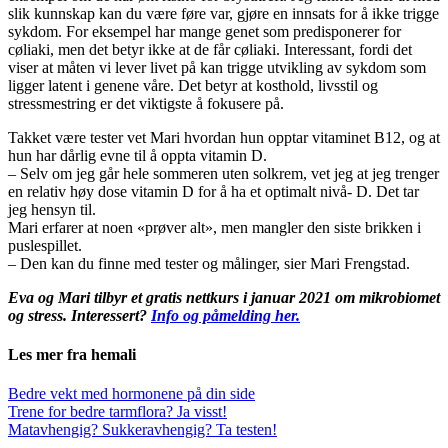
slik kunnskap kan du være føre var, gjøre en innsats for å ikke trigge
sykdom. For eksempel har mange genet som predisponerer for
cøliaki, men det betyr ikke at de får cøliaki. Interessant, fordi det
viser at måten vi lever livet på kan trigge utvikling av sykdom som
ligger latent i genene våre. Det betyr at kosthold, livsstil og
stressmestring er det viktigste å fokusere på.
Takket være tester vet Mari hvordan hun opptar vitaminet B12, og at
hun har dårlig evne til å oppta vitamin D.
– Selv om jeg går hele sommeren uten solkrem, vet jeg at jeg trenger
en relativ høy dose vitamin D for å ha et optimalt nivå- D. Det tar
jeg hensyn til.
Mari erfarer at noen «prøver alt», men mangler den siste brikken i
puslespillet.
– Den kan du finne med tester og målinger, sier Mari Frengstad.
Eva og Mari tilbyr et gratis nettkurs i januar 2021 om mikrobiomet
og stress. Interessert?
Info og påmelding her.
Les mer fra hemali
Bedre vekt med hormonene på din side
Trene for bedre tarmflora? Ja visst!
Matavhengig? Sukkeravhengig? Ta testen!