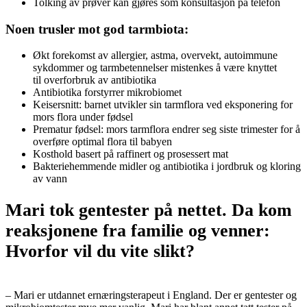
Tolking av prøver kan gjøres som konsultasjon på telefon
Noen trusler mot god tarmbiota:
Økt forekomst av allergier, astma, overvekt, autoimmune
sykdommer og tarmbetennelser mistenkes å være knyttet
til overforbruk av antibiotika
Antibiotika forstyrrer mikrobiomet
Keisersnitt: barnet utvikler sin tarmflora ved eksponering for
mors flora under fødsel
Prematur fødsel: mors tarmflora endrer seg siste trimester for å
overføre optimal flora til babyen
Kosthold basert på raffinert og prosessert mat
Bakteriehemmende midler og antibiotika i jordbruk og kloring
av vann
Mari tok gentester på nettet. Da kom
reaksjonene fra familie og venner:
Hvorfor vil du vite slikt?
– Mari er utdannet ernæringsterapeut i England. Der er gentester og