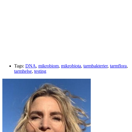
Tags:
DNA
,
mikrobiom
,
mikrobiota
,
tarmbakterier
,
tarmflora
,
tarmhelse
,
testing