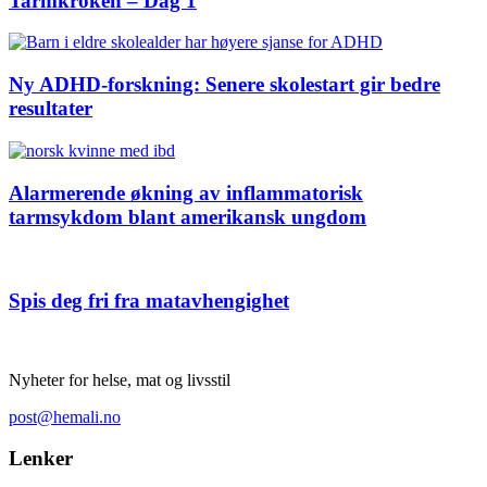
Tarmkroken – Dag 1
Ny ADHD-forskning: Senere skolestart gir bedre
resultater
Alarmerende økning av inflammatorisk
tarmsykdom blant amerikansk ungdom
Spis deg fri fra matavhengighet
Nyheter for helse, mat og livsstil
post@hemali.no
Lenker