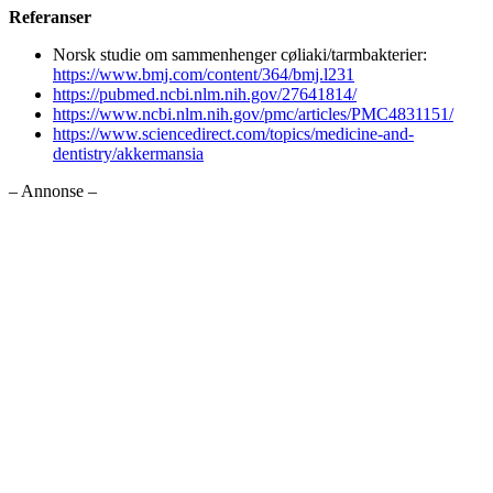
Referanser
Norsk studie om sammenhenger cøliaki/tarmbakterier:
https://www.bmj.com/content/364/bmj.l231
https://pubmed.ncbi.nlm.nih.gov/27641814/
https://www.ncbi.nlm.nih.gov/pmc/articles/PMC4831151/
https://www.sciencedirect.com/topics/medicine-and-
dentistry/akkermansia
– Annonse –