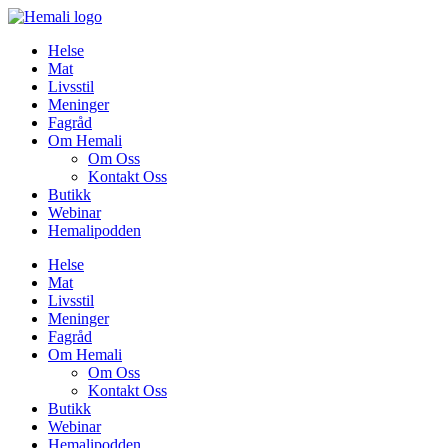
Skip
to
Helse
content
Mat
Livsstil
Meninger
Fagråd
Om Hemali
Om Oss
Kontakt Oss
Butikk
Webinar
Hemalipodden
Helse
Mat
Livsstil
Meninger
Fagråd
Om Hemali
Om Oss
Kontakt Oss
Butikk
Webinar
Hemalipodden