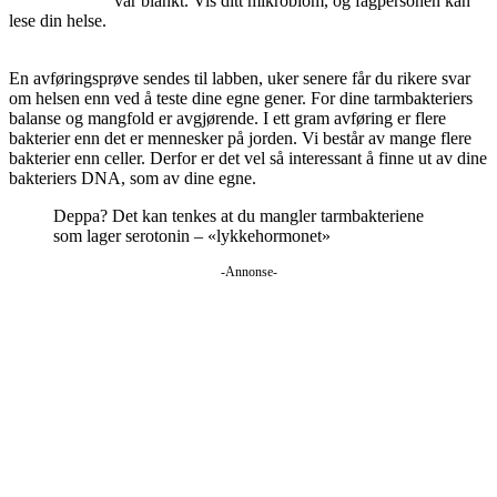
var blankt. Vis ditt mikrobiom, og fagpersonen kan
lese din helse.
En avføringsprøve sendes til labben, uker senere får du rikere svar
om helsen enn ved å teste dine egne gener. For dine tarmbakteriers
balanse og mangfold er avgjørende. I ett gram avføring er flere
bakterier enn det er mennesker på jorden. Vi består av mange flere
bakterier enn celler. Derfor er det vel så interessant å finne ut av dine
bakteriers DNA, som av dine egne.
Deppa? Det kan tenkes at du mangler tarmbakteriene
som lager serotonin – «lykkehormonet»
-Annonse-