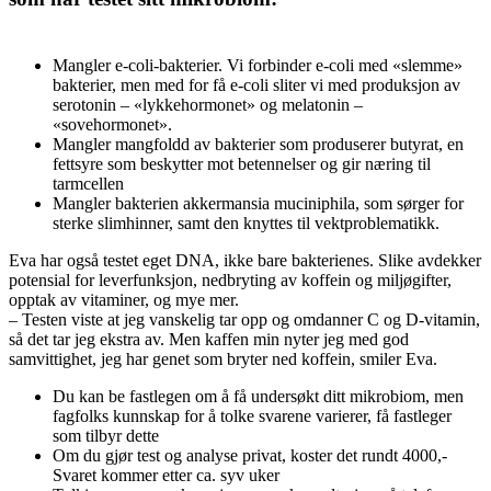
Mangler e-coli-bakterier. Vi forbinder e-coli med «slemme»
bakterier, men med for få e-coli sliter vi med produksjon av
serotonin – «lykkehormonet» og melatonin –
«sovehormonet».
Mangler mangfoldd av bakterier som produserer butyrat, en
fettsyre som beskytter mot betennelser og gir næring til
tarmcellen
Mangler bakterien akkermansia muciniphila, som sørger for
sterke slimhinner, samt den knyttes til vektproblematikk.
Eva har også testet eget DNA, ikke bare bakterienes. Slike avdekker
potensial for leverfunksjon, nedbryting av koffein og miljøgifter,
opptak av vitaminer, og mye mer.
– Testen viste at jeg vanskelig tar opp og omdanner C og D-vitamin,
så det tar jeg ekstra av. Men kaffen min nyter jeg med god
samvittighet, jeg har genet som bryter ned koffein, smiler Eva.
Du kan be fastlegen om å få undersøkt ditt mikrobiom, men
fagfolks kunnskap for å tolke svarene varierer, få fastleger
som tilbyr dette
Om du gjør test og analyse privat, koster det rundt 4000,-
Svaret kommer etter ca. syv uker