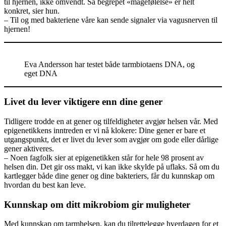
til hjernen, ikke omvendt. Så begrepet «magefølelse» er helt
konkret, sier hun.
– Til og med bakteriene våre kan sende signaler via vagusnerven til
hjernen!
Eva Andersson har testet både tarmbiotaens DNA, og
eget DNA
Livet du lever viktigere enn dine gener
Tidligere trodde en at gener og tilfeldigheter avgjør helsen vår. Med
epigenetikkens inntreden er vi nå klokere: Dine gener er bare et
utgangspunkt, det er livet du lever som avgjør om gode eller dårlige
gener aktiveres.
– Noen fagfolk sier at epigenetikken står for hele 98 prosent av
helsen din. Det gir oss makt, vi kan ikke skylde på uflaks. Så om du
kartlegger både dine gener og dine bakteriers, får du kunnskap om
hvordan du best kan leve.
Kunnskap om ditt mikrobiom gir muligheter
Med kunnskap om tarmhelsen, kan du tilrettelegge hverdagen for et