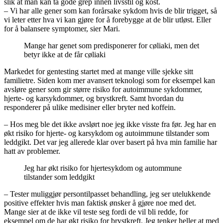
slik at man kan ta gode grep innen livsstil og kost.
– Vi har alle gener som kan forårsake sykdom hvis de blir trigget, så
vi leter etter hva vi kan gjøre for å forebygge at de blir utløst. Eller
for å balansere symptomer, sier Mari.
Mange har genet som predisponerer for cøliaki, men det
betyr ikke at de får cøliaki
Markedet for gentesting startet med at mange ville sjekke sitt
familietre. Siden kom mer avansert teknologi som for eksempel kan
avsløre gener som gir større risiko for autoimmune sykdommer,
hjerte- og karsykdommer, og brystkreft. Samt hvordan du
responderer på ulike medisiner eller bryter ned koffein.
– Hos meg ble det ikke avslørt noe jeg ikke visste fra før. Jeg har en
økt risiko for hjerte- og karsykdom og autoimmune tilstander som
leddgikt. Det var jeg allerede klar over basert på hva min familie har
hatt av problemer.
Jeg har økt risiko for hjertesykdom og autommune
tilstander som leddgikt
– Tester muliggjør persontilpasset behandling, jeg ser utelukkende
positive effekter hvis man faktisk ønsker å gjøre noe med det.
Mange sier at de ikke vil teste seg fordi de vil bli redde, for
eksempel om de har økt risiko for brystkreft. Jeg tenker heller at med