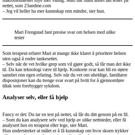
mikrobiomtester mye mer vanlig. Mari har blant annet tatt tester på
nettet, som 23andme.com
– Jeg vil heller ha mer kunnskap enn mindre, sier hun.
Mari Frengstad fant presise svar om helsen med ulike
tester
Som terapeut erfarer Mari at mange ikke klarer å prioritere helsen
uten også å endre tankesettet.
– Selv når de vet hvilke grep som vil gjøre godt, så får man det ikke
til. Da kan teknologi være til hjelp. Konkrete svar kan bli en større
sannhet enn egen erfaring. Selv når du vet om uheldige, familiære
disposisjoner kan du trenge svar svart på hvitt for å gjennomføre
tiltak som forebygger sykdom.
Analyser selv, eller få hjelp
Fancy er det: Du tar en test på nettet, så får du ditt genom på en fil.
– Som du kan analysere selv ved hjelp av ulike nettsteder, eller få
analysert hos en terapeut eller lege, sier Mari.
Hun understreker at målet er å få kunnskap om hvor skoen trykker