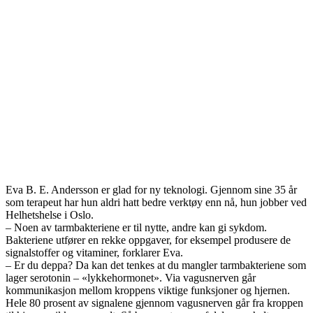
Eva B. E. Andersson er glad for ny teknologi. Gjennom sine 35 år
som terapeut har hun aldri hatt bedre verktøy enn nå, hun jobber ved
Helhetshelse i Oslo.
– Noen av tarmbakteriene er til nytte, andre kan gi sykdom.
Bakteriene utfører en rekke oppgaver, for eksempel produsere de
signalstoffer og vitaminer, forklarer Eva.
– Er du deppa? Da kan det tenkes at du mangler tarmbakteriene som
lager serotonin – «lykkehormonet». Via vagusnerven går
kommunikasjon mellom kroppens viktige funksjoner og hjernen.
Hele 80 prosent av signalene gjennom vagusnerven går fra kroppen