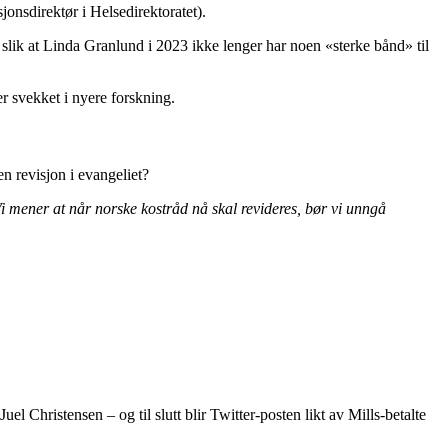
onsdirektør i Helsedirektoratet).
gt slik at Linda Granlund i 2023 ikke lenger har noen «sterke bånd» til
r svekket i nyere forskning.
n revisjon i evangeliet?
Vi mener at når norske kostråd nå skal revideres, bør vi unngå
l Christensen – og til slutt blir Twitter-posten likt av Mills-betalte