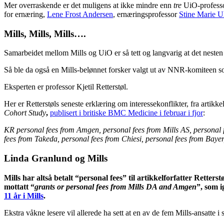
Mer overraskende er det muligens at ikke mindre enn
tre
UiO-professor
for ernæring,
Lene Frost Andersen
, ernæringsprofessor
Stine Marie U
Mills, Mills, Mills….
Samarbeidet mellom Mills og UiO er så tett og langvarig at det nesten
Så ble da også en Mills-belønnet forsker valgt ut av NNR-komiteen som 
Eksperten er professor Kjetil Retterstøl.
Her er Retterstøls seneste erklæring om interessekonflikter, fra artikk
Cohort Study
,
publisert i britiske BMC Medicine i februar i fjor
:
KR personal fees from Amgen, personal fees from Mills AS, personal 
fees from Takeda, personal fees from Chiesi, personal fees from Bay
Linda Granlund og Mills
Mills har altså betalt “personal fees” til artikkelforfatter Rett
mottatt “
grants or personal fees from Mills DA and Amgen
”, som i
11 år i Mills
.
Ekstra våkne lesere vil allerede ha sett at en av de fem Mills-ansatte 