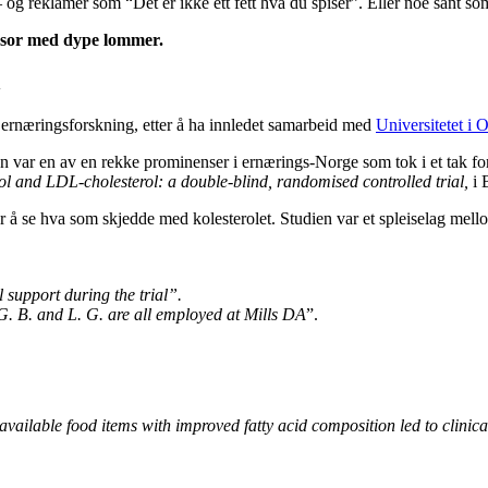
og reklamer som “Det er ikke ett fett hva du spiser”. Eller noe sånt somt 
onsor med dype lommer.
n
 ernæringsforskning, etter å ha innledet samarbeid med
Universitetet i 
n var en av en rekke prominenser i ernærings-Norge som tok i et tak for
rol and LDL-cholesterol: a double-blind, randomised controlled trial,
i 
for å se hva som skjedde med kolesterolet. Studien var et spleiselag mel
 support during the trial”.
 G. B. and L. G. are all employed at Mills DA
”.
ailable food items with improved fatty acid composition led to clinicall