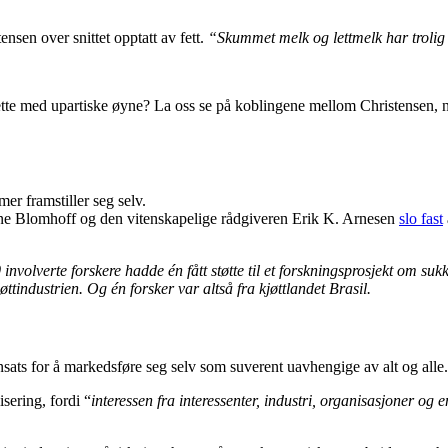
tensen over snittet opptatt av fett.
“Skummet melk og lettmelk har trolig
dette med upartiske øyne? La oss se på koblingene mellom Christensen, 
 framstiller seg selv.
une Blomhoff og den vitenskapelige rådgiveren Erik K. Arnesen
slo fast
 involverte forskere hadde én fått støtte til et forskningsprosjekt om suk
ttindustrien. Og én forsker var altså fra kjøttlandet Brasil.
nsats for å markedsføre seg selv som suverent uavhengige av alt og alle.
sering, fordi “
interessen fra interessenter, industri, organisasjoner og e