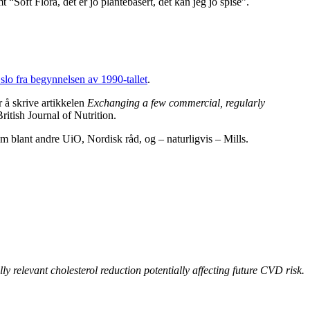
“Soft Flora, det er jo plantebasert, det kan jeg jo spise”.
Oslo fra begynnelsen av 1990-tallet
.
 å skrive artikkelen
Exchanging a few commercial, regularly
British Journal of Nutrition.
lom blant andre UiO, Nordisk råd, og – naturligvis – Mills.
y relevant cholesterol reduction potentially affecting future CVD risk.