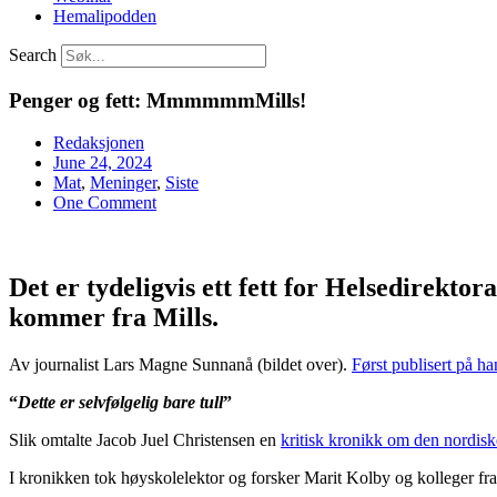
Hemalipodden
Search
Penger og fett: MmmmmmMills!
Redaksjonen
June 24, 2024
Mat
,
Meninger
,
Siste
One Comment
Det er tydeligvis ett fett for Helsedirekto
kommer fra Mills.
Av journalist Lars Magne Sunnanå (bildet over).
Først publisert på h
“
Dette er selvfølgelig bare tull
”
Slik omtalte Jacob Juel Christensen en
kritisk kronikk om den nordisk
I kronikken tok høyskolelektor og forsker Marit Kolby og kolleger fr