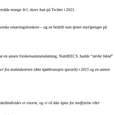
 redda mange liv!,
skrev han på Twitter i 2021.
norske ernæringsforskere – og en bedrift som tjener mye)penger på
at en annen forskersammenslutning, NutriRECS, hadde “
sterke bånd
”
ker fra matindustrien (ikke kjøttbransjen spesielt) i 2015 og en annen
nkeltindivider er enorm, og vi vil ikke åpne for innflytelse eller