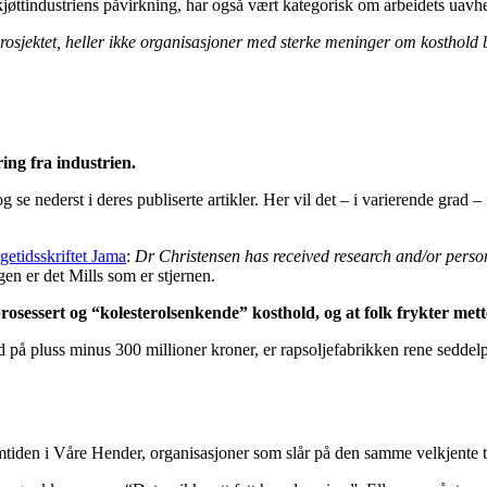
jøttindustriens påvirkning, har også vært kategorisk om arbeidets uavh
prosjektet, heller ikke organisasjoner med sterke meninger om kosthold
ng fra industrien.
se nederst i deres publiserte artikler. Her vil det – i varierende grad
getidsskriftet Jama
:
Dr Christensen has received research and/or pers
 er det Mills som er stjernen.
rosessert og “kolesterolsenkende” kosthold, og at folk frykter mett
 på pluss minus 300 millioner kroner, er rapsoljefabrikken rene seddel
iden i Våre Hender, organisasjoner som slår på den samme velkjente t