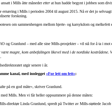
ansatt i Mills åtte måneder
etter
at hun hadde begynt i jobben som divisj
lse ernæring i Mills i perioden 2004 til august 2015. Nå er det jo selvsa
bliserte forskning.
 hypotesen om sammenhengen mellom hjerte- og karsykdom og melkefett e
og Granlund – med alle sine Mills-prosjekter – vil stå for å ta i mot e
bør være magre, kom anbefalingen likevel med i de nordiske kostrådene. 
.
edirektoratet utgir senere i år.
samme kanal, med innlegget
«For lett om fett»
:
rvalte på en god måte», skriver Granlund.
rbeid med Mills. Men vi får heller oppsummere på denne måten:
ls-direktør Linda Granlund, spredt på Twitter av Mills-støttede Jacob Jue