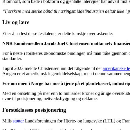
Blomhoff, som både i bokform og gjentatte intervjuer har advart mot k
“Forskere med sterke bånd til næringsmiddelindustrien deltar ikke i 
Liv og lære
Etter å ha lest disse festtalene, er dette kanskje overraskende:
NNR-komitemedlem Jacob Juel Christensen mottar selv finansieri
For å nøste i forskeres økonomiske bindinger, må man tråle gjennom og 
standarder.
I april 2023 meldte Christensen inn det følgende til det
amerikanske le
Amgen er et amerikansk legemiddelselskap, men i denne sammenhengen
For om noen i Norge har noe å tjene på et plantebasert, industrip
Med en omsetning på mer enn to milliarder kroner og årlige overskudd
evne til posisjonering, nettverksbygging og reklame.
Førsteklasses posisjonering
Mills
støtter
Landsforeningen for Hjerte- og lungesyke (LHL) og Framt