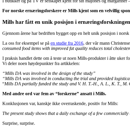
I butikker og på TV er selskapet kjent for sin majones og margariner – 
For norske ernæringsforskere er Mills kjent som en velvillig sp
Mills har fått en unik posisjon i ernæringsforskninge
Gjennom årene har bedriften bygget opp en helt unik posisjon i norsk
La oss for eksempel se på
en studie fra 2016
, der vår mann Christense
consumed food items with improved fat quality reduces total choleste
I praksis handlet dette om å teste ut noen Mills-produkter i åtte uker 
Vi deler noen høydepunkter fra artikkelen:
“Mills DA was involved in the design of the study”
“Mills DA was involved in conducting the trial and provided logistical
“
Mills DA partially funded the study and V. H. T.-H., A. L., K. T., M.
Med andre ord var fem av “forskerne” ansatt i Mills.
Konklusjonen var, kanskje ikke overraskende, positiv for Mills:
The present study shows that a daily exchange of a few commercially av
Surprise, surprise.