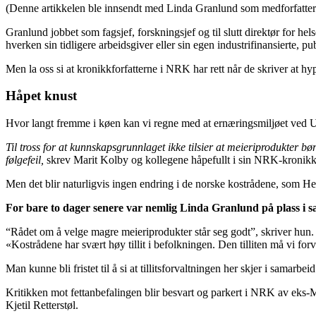
(Denne artikkelen ble innsendt med Linda Granlund som medforfatter 
Granlund jobbet som fagsjef, forskningsjef og til slutt direktør for he
hverken sin tidligere arbeidsgiver eller sin egen industrifinansierte, pu
Men la oss si at kronikkforfatterne i NRK har rett når de skriver at
Håpet knust
Hvor langt fremme i køen kan vi regne med at ernæringsmiljøet ved UiO 
Til tross for at kunnskapsgrunnlaget ikke tilsier at meieriprodukter 
følgefeil,
skrev Marit Kolby og kollegene håpefullt i sin NRK-kronikk
Men det blir naturligvis ingen endring i de norske kostrådene, som Hels
For bare to dager senere var nemlig Linda Granlund på plass i 
“Rådet om å velge magre meieriprodukter står seg godt”, skriver hun.
«Kostrådene har svært høy tillit i befolkningen. Den tilliten må vi fo
Man kunne bli fristet til å si at tillitsforvaltningen her skjer i sama
Kritikken mot fettanbefalingen blir besvart og parkert i NRK av eks-Mil
Kjetil Retterstøl.