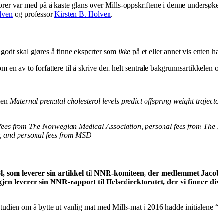
er var med på å kaste glans over Mills-oppskriftene i denne undersøkel
lven
og professor
Kirsten B. Holven
.
 godt skal gjøres å finne eksperter som
ikke
på et eller annet vis enten ha
en av to forfattere til å skrive den helt sentrale bakgrunnsartikkelen om
elen
Maternal prenatal cholesterol levels predict offspring weight traje
fees from The Norwegian Medical Association, personal fees from The 
er, and personal fees from MSD
erstøl, som leverer sin artikkel til NNR-komiteen, der medlemmet J
gjen leverer sin NNR-rapport til Helsedirektoratet, der vi finner 
i studien om å bytte ut vanlig mat med Mills-mat i 2016 hadde initialene 