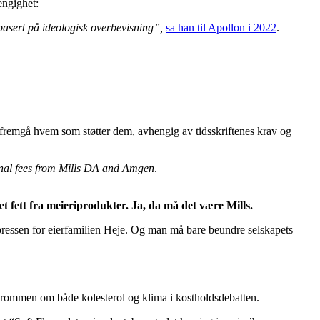
engighet:
 basert på ideologisk overbevisning”,
sa han til Apollon i 2022
.
 – fremgå hvem som støtter dem, avhengig av tidsskriftenes krav og
onal fees from Mills DA and Amgen
.
et fett fra meieriprodukter. Ja, da må det være Mills.
pressen for eierfamilien Heje. Og man må bare beundre selskapets
rommen om både kolesterol og klima i kostholdsdebatten.