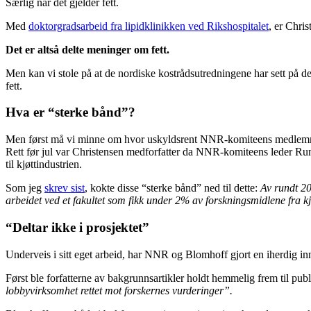
Særlig når det gjelder fett.
Med
doktorgradsarbeid fra lipidklinikken ved Rikshospitalet
, er Chris
Det er altså delte meninger om fett.
Men kan vi stole på at de nordiske kostrådsutredningene har sett på 
fett.
Hva er “sterke bånd”?
Men først må vi minne om hvor uskyldsrent NNR-komiteens medlemmer
Rett før jul var Christensen medforfatter da NNR-komiteens leder R
til kjøttindustrien.
Som jeg
skrev sist
, kokte disse “sterke bånd” ned til dette:
Av rundt 20
arbeidet ved et fakultet som fikk under 2% av forskningsmidlene fra kjø
“Deltar ikke i prosjektet”
Underveis i sitt eget arbeid, har NNR og Blomhoff gjort en iherdig in
Først ble forfatterne av bakgrunnsartikler holdt hemmelig frem til publi
lobbyvirksomhet rettet mot forskernes vurderinger”.