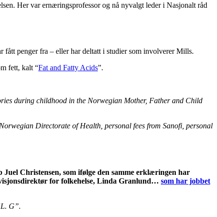
sen. Her var ernæringsprofessor og nå nyvalgt leder i Nasjonalt råd
r fått penger fra – eller har deltatt i studier som involverer Mills.
 fett, kalt “
Fat and Fatty Acids
”.
ctories during childhood in the Norwegian Mother, Father and Child
Norwegian Directorate of Health, personal fees from Sanofi, personal
acob Juel Christensen, som ifølge den samme erklæringen har
divisjonsdirektør for folkehelse, Linda Granlund…
som har jobbet
“
L. G”.