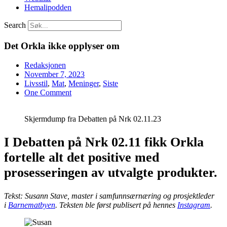
Hemalipodden
Search
Det Orkla ikke opplyser om
Redaksjonen
November 7, 2023
Livsstil
,
Mat
,
Meninger
,
Siste
One Comment
Skjermdump fra Debatten på Nrk 02.11.23
I Debatten på Nrk 02.11 fikk Orkla
fortelle alt det positive med
prosesseringen av utvalgte produkter.
Tekst: Susann Stave, master i samfunnsærnæring og prosjektleder
i
Barnematbyen
. Teksten ble først publisert på hennes
Instagram
.