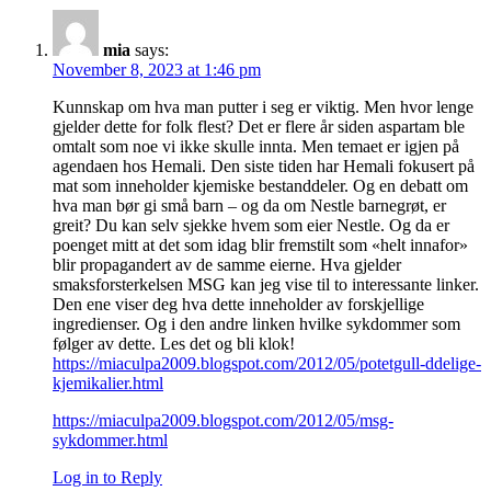
mia
says:
November 8, 2023 at 1:46 pm
Kunnskap om hva man putter i seg er viktig. Men hvor lenge
gjelder dette for folk flest? Det er flere år siden aspartam ble
omtalt som noe vi ikke skulle innta. Men temaet er igjen på
agendaen hos Hemali. Den siste tiden har Hemali fokusert på
mat som inneholder kjemiske bestanddeler. Og en debatt om
hva man bør gi små barn – og da om Nestle barnegrøt, er
greit? Du kan selv sjekke hvem som eier Nestle. Og da er
poenget mitt at det som idag blir fremstilt som «helt innafor»
blir propagandert av de samme eierne. Hva gjelder
smaksforsterkelsen MSG kan jeg vise til to interessante linker.
Den ene viser deg hva dette inneholder av forskjellige
ingredienser. Og i den andre linken hvilke sykdommer som
følger av dette. Les det og bli klok!
https://miaculpa2009.blogspot.com/2012/05/potetgull-ddelige-
kjemikalier.html
https://miaculpa2009.blogspot.com/2012/05/msg-
sykdommer.html
Log in to Reply