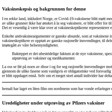
Vaksineskepsis og bakgrunnen for denne
I en rekke land, inkludert Norge, er Covid-19-vaksinene blitt møtt me
av ulike grunner ikke har ønsket å la seg vaksinere, er blitt offer for
Det er vesentlig å være klar over at vaksineskeptikerne representerer
Enkelte antivaksineargumenter er ganske absurde, som at vaksinene in
vaksineskeptikere er opptatt av ganske rasjonelle innvendinger, til de
imøtegått av våre helsemyndigheter.
Bakteppet er det ubestridelige faktum at de nye vaksinene, spes
utprøving av vaksiner og medikamenter.
La oss se litt på noen av disse i og for seg rasjonelle innvendinger m
gjennom de ulike fasene som vanligvis er obligatoriske ved forsvarlig 
er blitt oppdaget ennå. Selv om et meget stort antall individer har del
hemali har laget en liten film om nordmenn som har vonde erfaringe
Uredeligheter under utprøving av Pfizers vaksiner