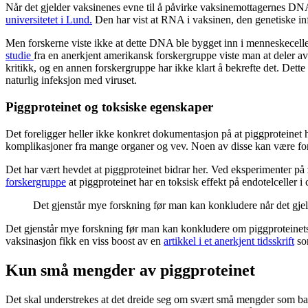
Når det gjelder vaksinenes evne til å påvirke vaksinemottagernes DNA,
universitetet i Lund.
Den har vist at RNA i vaksinen, den genetiske i
Men forskerne viste ikke at dette DNA ble bygget inn i menneskecellen
studie
fra en anerkjent amerikansk forskergruppe viste man at deler a
kritikk, og en annen forskergruppe har ikke klart å bekrefte det. Dette
naturlig infeksjon med viruset.
Piggproteinet og toksiske egenskaper
Det foreligger heller ikke konkret dokumentasjon på at piggproteinet
komplikasjoner fra mange organer og vev. Noen av disse kan være forå
Det har vært hevdet at piggproteinet bidrar her. Ved eksperimenter på 
forskergruppe
at piggproteinet har en toksisk effekt på endotelceller i 
Det gjenstår mye forskning før man kan konkludere når det gjel
Det gjenstår mye forskning før man kan konkludere om piggproteinets 
vaksinasjon fikk en viss boost av en
artikkel i et anerkjent tidsskrift
som
Kun små mengder av piggproteinet
Det skal understrekes at det dreide seg om svært små mengder som bar