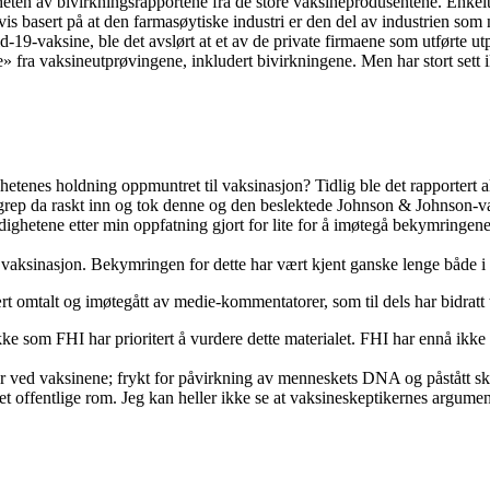
ligheten av bivirkningsrapportene fra de store vaksineprodusentene. En
vis basert på at den farmasøytiske industri er den del av industrien som n
19-vaksine, ble det avslørt at et av de private firmaene som utførte ut
 fra vaksineutprøvingene, inkludert bivirkningene. Men har stort sett ikke
tenes holdning oppmuntret til vaksinasjon? Tidlig ble det rapportert a
grep da raskt inn og tok denne og den beslektede Johnson & Johnson-v
hetene etter min oppfatning gjort for lite for å imøtegå bekymringene. M
 vaksinasjon. Bekymringen for dette har vært kjent ganske lenge både i
rt omtalt og imøtegått av medie-kommentatorer, som til dels har bidratt 
 ikke som FHI har prioritert å vurdere dette materialet. FHI har ennå ik
er ved vaksinene; frykt for påvirkning av menneskets DNA og påstått s
t offentlige rom. Jeg kan heller ikke se at vaksineskeptikernes argume