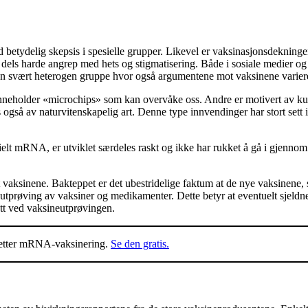
d betydelig skepsis i spesielle grupper. Likevel er vaksinasjonsdeknin
 til dels harde angrep med hets og stigmatisering. Både i sosiale medier 
 en svært heterogen gruppe hvor også argumentene mot vaksinene variere
neholder «microchips» som kan overvåke oss. Andre er motivert av kult
ls også av naturvitenskapelig art. Denne type innvendinger har stort set
ielt mRNA, er utviklet særdeles raskt og ikke har rukket å gå i gjennom 
ot vaksinene. Bakteppet er det ubestridelige faktum at de nye vaksinene, 
utprøving av vaksiner og medikamenter. Dette betyr at eventuelt sjeldne,
tatt ved vaksineutprøvingen.
r etter mRNA-vaksinering.
Se den gratis.