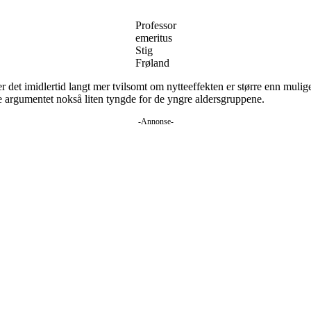
Professor
emeritus
Stig
Frøland
er det imidlertid langt mer tvilsomt om nytteeffekten er større enn mulig
e argumentet nokså liten tyngde for de yngre aldersgruppene.
-Annonse-