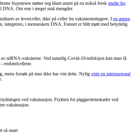
denne hypotesen støtter seg blant annet på en nokså fersk
studie fra
 til DNA. Om enn i meget små mengder.
lturer av leverceller, ikke på celler fra vaksinemottagere. I
en annen
n, integreres, i menneskets DNA. Funnet er blitt møtt med betydelig
bruk av mRNA-vaksinene. Ved naturlig Covid-19-infeksjon kan man få
– endotelcellene.
ig, mens forsøk på mus ikke har vist dette. Nylig
viste en internasjonal
e.
betydningen ved vaksinasjon. Frykten for piggproteinskader ved
ter vaksinasjon.
t så snart