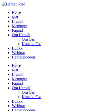
Skip
to
Helse
content
Mat
Livsstil
Meninger
Fagråd
Om Hemali
Om Oss
Kontakt Oss
Butikk
Webinar
Hemalipodden
Helse
Mat
Livsstil
Meninger
Fagråd
Om Hemali
Om Oss
Kontakt Oss
Butikk
Webinar
Hemalipodden