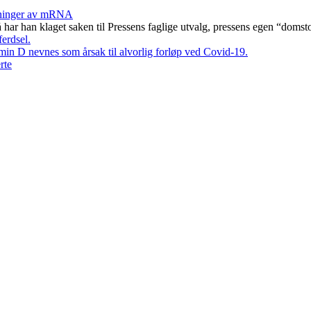
rkninger av mRNA
har han klaget saken til Pressens faglige utvalg, pressens egen “domsto
ferdsel.
min D nevnes som årsak til alvorlig forløp ved Covid-19.
rte