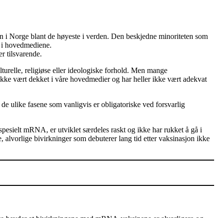
gen i Norge blant de høyeste i verden. Den beskjedne minoriteten som
og i hovedmediene.
r tilsvarende.
urelle, religiøse eller ideologiske forhold. Men mange
t ikke vært dekket i våre hovedmedier og har heller ikke vært adekvat
de ulike fasene som vanligvis er obligatoriske ved forsvarlig
spesielt mRNA, er utviklet særdeles raskt og ikke har rukket å gå i
 alvorlige bivirkninger som debuterer lang tid etter vaksinasjon ikke