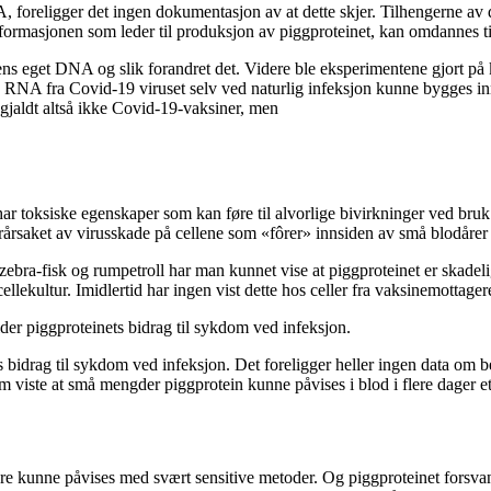
 foreligger det ingen dokumentasjon av at dette skjer. Tilhengerne av 
nformasjonen som leder til produksjon av piggproteinet, kan omdannes
s eget DNA og slik forandret det. Videre ble eksperimentene gjort på ku
v RNA fra Covid-19 viruset selv ved naturlig infeksjon kunne bygges in
 gjaldt altså ikke Covid-19-vaksiner, men
 har toksiske egenskaper som kan føre til alvorlige bivirkninger ved 
rsaket av virusskade på cellene som «fôrer» innsiden av små blodårer 
zebra-fisk og rumpetroll har man kunnet vise at piggproteinet er skadel
cellekultur. Imidlertid har ingen vist dette hos celler fra vaksinemottager
der piggproteinets bidrag til sykdom ved infeksjon.
bidrag til sykdom ved infeksjon. Det foreligger heller ingen data om 
 viste at små mengder piggprotein kunne påvises i blod i flere dager et
e kunne påvises med svært sensitive metoder. Og piggproteinet forsvan