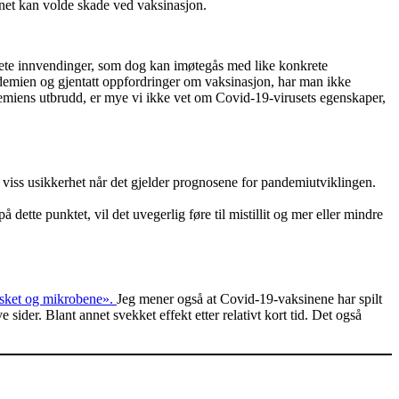
einet kan volde skade ved vaksinasjon.
krete innvendinger, som dog kan imøtegås med like konkrete
ndemien og gjentatt oppfordringer om vaksinasjon, har man ikke
pandemiens utbrudd, er mye vi ikke vet om Covid-19-virusets egenskaper,
n viss usikkerhet når det gjelder prognosene for pandemiutviklingen.
dette punktet, vil det uvegerlig føre til mistillit og mer eller mindre
ket og mikrobene».
Jeg mener også at Covid-19-vaksinene har spilt
sider. Blant annet svekket effekt etter relativt kort tid. Det også