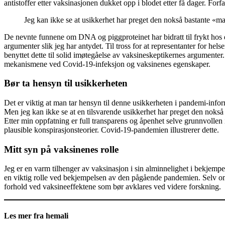
antistoffer etter vaksinasjonen dukket opp i blodet etter få dager. For
Jeg kan ikke se at usikkerhet har preget den nokså bastante «m
De nevnte funnene om DNA og piggproteinet har bidratt til frykt hos 
argumenter slik jeg har antydet. Til tross for at representanter for
benyttet dette til solid imøtegåelse av vaksineskeptikernes argumenter.
mekanismene ved Covid-19-infeksjon og vaksinenes egenskaper.
Bør ta hensyn til usikkerheten
Det er viktig at man tar hensyn til denne usikkerheten i pandemi-info
Men jeg kan ikke se at en tilsvarende usikkerhet har preget den noks
Etter min oppfatning er full transparens og åpenhet selve grunnvollen i 
plausible konspirasjonsteorier. Covid-19-pandemien illustrerer dette.
Mitt syn på vaksinenes rolle
Jeg er en varm tilhenger av vaksinasjon i sin alminnelighet i bekje
en viktig rolle ved bekjempelsen av den pågående pandemien. Selv om det 
forhold ved vaksineeffektene som bør avklares ved videre forskning.
Les mer fra hemali