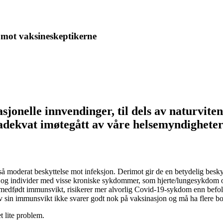
n mot vaksineskeptikerne
jonelle innvendinger, til dels av naturviten
adekvat imøtegått av våre helsemyndigheter
kså moderat beskyttelse mot infeksjon. Derimot gir de en betydelig bes
 år og individer med visse kroniske sykdommer, som hjerte/lungesykdom 
 medfødt immunsvikt, risikerer mer alvorlig Covid-19-sykdom enn befolk
 sin immunsvikt ikke svarer godt nok på vaksinasjon og må ha flere bo
et lite problem.