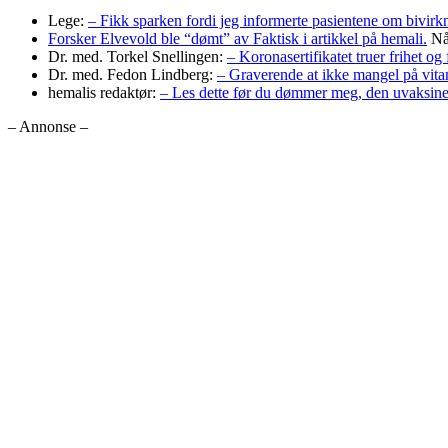
Lege:
– Fikk sparken fordi jeg informerte pasientene om bivi
Forsker Elvevold ble “dømt” av Faktisk i artikkel på hemali.
Nå 
Dr. med. Torkel Snellingen:
– Koronasertifikatet truer frihet og 
Dr. med. Fedon Lindberg:
– Graverende at ikke mangel på vita
hemalis redaktør:
– Les dette før du dømmer meg, den uvaksine
– Annonse –