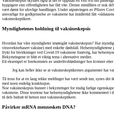
Vaksineskepsis skyldes også at det er oppstått en viss tvil om pålite
hyppigere enn offentligheten har fått vite. Denne mistilliten er nok del
vært dømt for ulovlige handlinger. Under utprøvingen av Pfizers Covid-
ansvarlige for godkjennelse av vaksinene har imidlertid fått «rådataene»
vaksineskeptikere.
Myndighetenes holdning til vaksineskepsis
Hvordan har våre myndigheter imøtegått vaksineskepsis? Har myndighe
virusvektorbasert vaksine) med enkelte dødsfall. Helsemyndighetene 
frykt for bivirkninger ved Covid-19 vaksinene forøvrig, har helsemyndig
Bekymringene er blitt et viktig tema i alternative medier.
Ett eksempel er forekomsten av underlivsblødninger hos kvinner etter
Jeg kan heller ikke se at vaksineskeptikernes argumenter har væ
Til tross for at en lang rekke meldinger har vært sendt inn, synes det
med noen endelig konklusjon.
Noe vaksineskepsis bunner i bekymringer for mulig farlige egenskap
vaksinene. Disse teoriene har helsemyndighetene ikke kommentert i de
til dels bidratt til hetsen mot vaksineskeptikere.
Påvirker mRNA menneskets DNA?