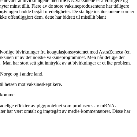
kelte hevder at bivirkningene med mRNA-vaksinene er alvorligere og
yter minst tillit. Flere av de store vaksineprodusentene har tidligere
prøvingen hadde begått uredeligheter. De statlige institusjonene som er
 offentliggjort dem, dette har bidratt til mistillit blant
lvorlige bivirkninger fra koagulasjonssystemet med AstraZeneca (en
aksinen ut av det norske vaksineprogrammet. Men når det gjelder
an har stort sett gitt inntrykk av at bivirkninger er et lite problem.
 Norge og i andre land.
til hetsen mot vaksineskeptikere.
ke kommet
kadelige effekter av piggproteinet som produseres av mRNA-
nter har vært omtalt og imøtegått av medie-kommentatorer. Disse har