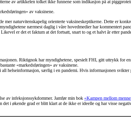
fatterne av artikkelen tolket ikke funnene som indikasjon på at piggprot
arkedsføringen» av vaksinene.
de mer naturvitenskapelig orienterte vaksineskeptikerne. Dette er kon
 helsemyndighetene nærmest daglig i våre hovedmedier har kommentert pa
 Likevel er det et faktum at det fortsatt, snart to og et halvt år etter 
rmasjonen. Riktignok har myndighetene, spesielt FHI, gitt uttrykk for e
å bastante «markedsføringen» av vaksinene.
all helseinformasjon, særlig i en pandemi. Hvis informasjonen svikter på 
mpelse av infeksjonssykdommer. Jamfør min bok
«Kampen mellom mennes
i økende grad er blitt klart at de ikke er ideelle og har visse negative 