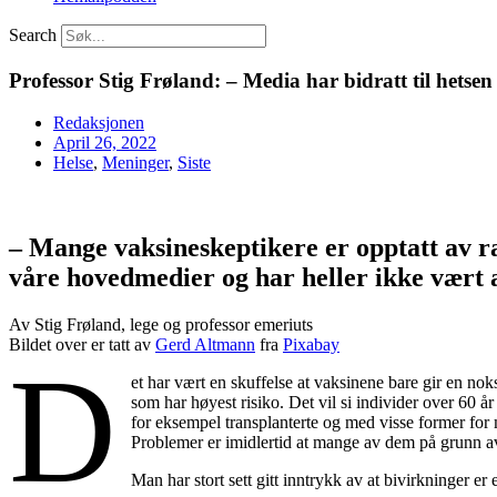
Search
Professor Stig Frøland: – Media har bidratt til hetse
Redaksjonen
April 26, 2022
Helse
,
Meninger
,
Siste
– Mange vaksineskeptikere er opptatt av ras
våre hovedmedier og har heller ikke vært 
Av Stig Frøland, lege og professor emeriuts
Bildet over er tatt av
Gerd Altmann
fra
Pixabay
D
et har vært en skuffelse at vaksinene bare gir en no
som har høyest risiko. Det vil si individer over 60
for eksempel transplanterte og med visse former for
Problemer er imidlertid at mange av dem på grunn av
Man har stort sett gitt inntrykk av at bivirkninger er 