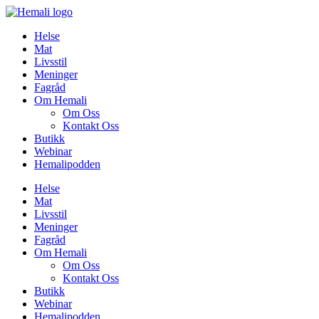
Skip
to
Helse
content
Mat
Livsstil
Meninger
Fagråd
Om Hemali
Om Oss
Kontakt Oss
Butikk
Webinar
Hemalipodden
Helse
Mat
Livsstil
Meninger
Fagråd
Om Hemali
Om Oss
Kontakt Oss
Butikk
Webinar
Hemalipodden