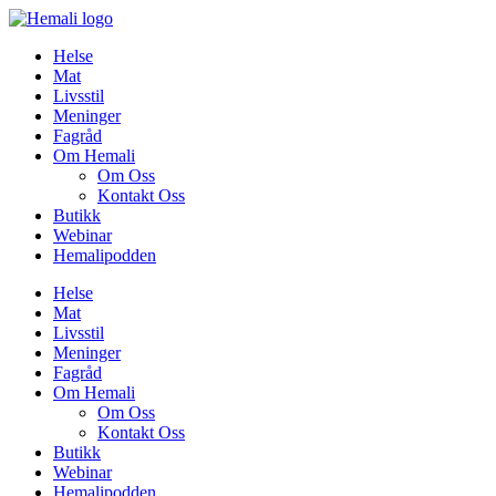
Skip
to
Helse
content
Mat
Livsstil
Meninger
Fagråd
Om Hemali
Om Oss
Kontakt Oss
Butikk
Webinar
Hemalipodden
Helse
Mat
Livsstil
Meninger
Fagråd
Om Hemali
Om Oss
Kontakt Oss
Butikk
Webinar
Hemalipodden