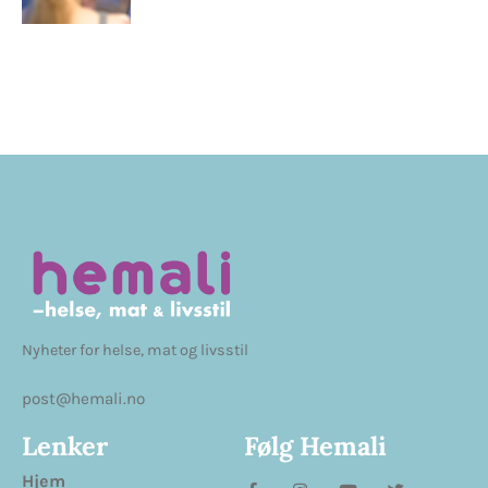
Nyheter for helse, mat og livsstil
post@hemali.no
Lenker
Følg Hemali
Hjem