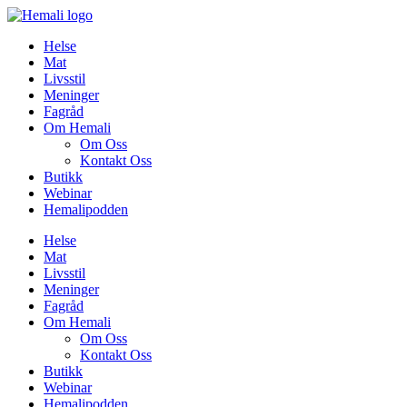
Skip
to
Helse
content
Mat
Livsstil
Meninger
Fagråd
Om Hemali
Om Oss
Kontakt Oss
Butikk
Webinar
Hemalipodden
Helse
Mat
Livsstil
Meninger
Fagråd
Om Hemali
Om Oss
Kontakt Oss
Butikk
Webinar
Hemalipodden