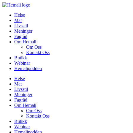
Skip
to
Helse
content
Mat
Livsstil
Meninger
Fagråd
Om Hemali
Om Oss
Kontakt Oss
Butikk
Webinar
Hemalipodden
Helse
Mat
Livsstil
Meninger
Fagråd
Om Hemali
Om Oss
Kontakt Oss
Butikk
Webinar
Hemalipodden