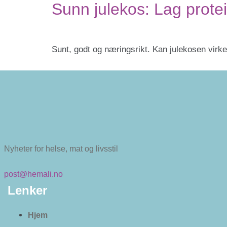
Sunn julekos: Lag prot
Sunt, godt og næringsrikt. Kan julekosen virke
Nyheter for helse, mat og livsstil
post@hemali.no
Lenker
Hjem