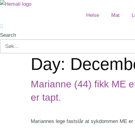
Skip
to
Helse
Mat
L
content
Search
Day:
Decembe
Marianne (44) fikk ME et
er tapt.
Mariannes lege fastslår at sykdommen ME er 