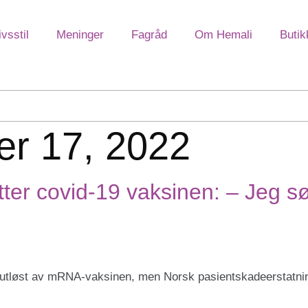
ivsstil
Meninger
Fagråd
Om Hemali
Butik
r 17, 2022
ter covid-19 vaksinen: – Jeg sø
utløst av mRNA-vaksinen, men Norsk pasientskadeerstatnin