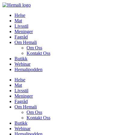
Skip
to
Helse
content
Mat
Livsstil
Meninger
Fagråd
Om Hemali
Om Oss
Kontakt Oss
Butikk
Webinar
Hemalipodden
Helse
Mat
Livsstil
Meninger
Fagråd
Om Hemali
Om Oss
Kontakt Oss
Butikk
Webinar
Hemalipodden