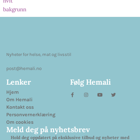
Nyheter for helse, mat og livsstil
post@hemali.no
Lenker
Følg Hemali
Hjem
Om Hemali
Kontakt oss
Personvernerklæring
Om cookies
Meld deg på nyhetsbrev
Hold deg oppdatert på eksklusive tilbud og nyheter med