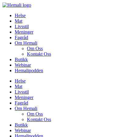
Skip
to
Helse
content
Mat
Livsstil
Meninger
Fagråd
Om Hemali
Om Oss
Kontakt Oss
Butikk
Webinar
Hemalipodden
Helse
Mat
Livsstil
Meninger
Fagråd
Om Hemali
Om Oss
Kontakt Oss
Butikk
Webinar
Hemalipodden