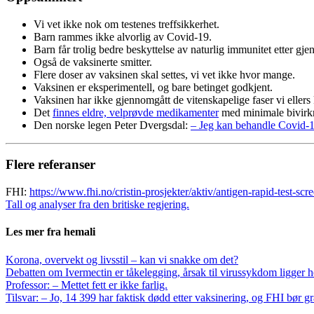
Vi vet ikke nok om testenes treffsikkerhet.
Barn rammes ikke alvorlig av Covid-19.
Barn får trolig bedre beskyttelse av naturlig immunitet etter g
Også de vaksinerte smitter.
Flere doser av vaksinen skal settes, vi vet ikke hvor mange.
Vaksinen er eksperimentell, og bare betinget godkjent.
Vaksinen har ikke gjennomgått de vitenskapelige faser vi ellers 
Det
finnes eldre, velprøvde medikamenter
med minimale bivirkn
Den norske legen Peter Dvergsdal:
– Jeg kan behandle Covid-
Flere referanser
FHI:
https://www.fhi.no/cristin-prosjekter/aktiv/antigen-rapid-test-sc
Tall og analyser fra den britiske regjering.
Les mer fra hemali
Korona, overvekt og livsstil – kan vi snakke om det?
Debatten om Ivermectin er tåkelegging, årsak til virussykdom ligger h
Professor: – Mettet fett er ikke farlig.
Tilsvar: – Jo, 14 399 har faktisk dødd etter vaksinering
, og FHI bør g