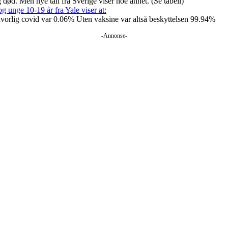
 død. Men nye tall fra Sverige viser noe annet. (Se tabell)
g unge 10-19 år fra Yale viser at:
 alvorlig covid var 0.06% Uten vaksine var altså beskyttelsen 99.94%
-Annonse-