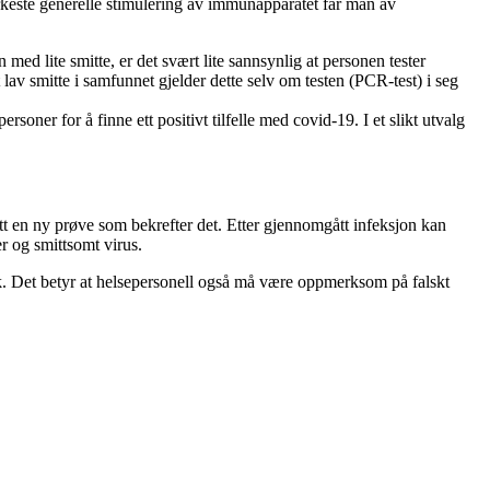
keste generelle stimulering av immunapparatet får man av
med lite smitte, er det svært lite sannsynlig at personen tester
rt lav smitte i samfunnet gjelder dette selv om testen (PCR-test) i seg
soner for å finne ett positivt tilfelle med covid-19. I et slikt utvalg
 tatt en ny prøve som bekrefter det. Etter gjennomgått infeksjon kan
er og smittsomt virus.
syk. Det betyr at helsepersonell også må være oppmerksom på falskt