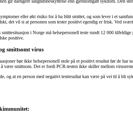
en gir dårligere langtidsbeskyttelse enn gjennomgått sykdom. Den ster
ptomer eller økt risiko for å ha blitt smittet, og som lever i et samfunn 
alskt, det vil si at personen som tester positivt egentlig er frisk. Ved svæ
mittesituasjon i Norge må helsepersonell teste rundt 12 000 tilfeldige per
lske positive.
 og smittsomt virus
tuasjoner bør ikke helsepersonell stole på et positivt resultat før de har
tet å være smittsom. Det er fordi PCR-testen ikke skiller mellom virusrest
de, og at en person med negativt testresultat kan være på vei til å bli 
kkimmunitet: