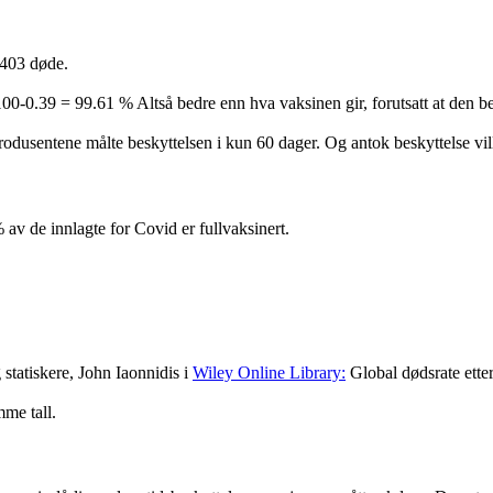
 403 døde.
100-0.39 = 99.61 % Altså bedre enn hva vaksinen gir, forutsatt at den b
dusentene målte beskyttelsen i kun 60 dager. Og antok beskyttelse vill
 av de innlagte for Covid er fullvaksinert.
statiskere, John Iaonnidis i
Wiley Online Library:
Global dødsrate etter
mme tall.