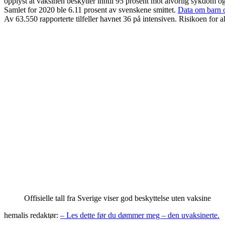
opplyst at vaksinen beskytter inntil 95 prosent mot alvorlig sykdom og
Samlet for 2020 ble 6.11 prosent av svenskene smittet.
Data om barn o
Av 63.550 rapporterte tilfeller havnet 36 på intensiven. Risikoen for
Offisielle tall fra Sverige viser god beskyttelse uten vaksine
hemalis redaktør:
– Les dette før du dømmer meg – den uvaksinerte.