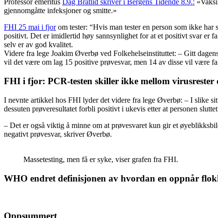
Professor emeritus
Dag Bratlid skriver i Bergens Tidende 8.9.:
«Vaksin
gjennomgåtte infeksjoner og smitte.»
FHI 25 mai i fjor
om tester: “Hvis man tester en person som ikke har sym
positivt. Det er imidlertid høy sannsynlighet for at et positivt svar er f
selv er av god kvalitet.
Videre fra lege Joakim Øverbø ved Folkehelseinstituttet: – Gitt dagens s
vil det være om lag 15 positive prøvesvar, men 14 av disse vil være fa
FHI i fjor: PCR-testen skiller ikke mellom virusrester
I nevnte artikkel hos FHI lyder det videre fra lege Øverbø: – I slike si
dessuten prøveresultatet forbli positivt i ukevis etter at personen slut
– Det er også viktig å minne om at prøvesvaret kun gir et øyeblikksbil
negativt prøvesvar, skriver Øverbø.
Massetesting, men få er syke, viser grafen fra FHI.
WHO endret definisjonen av hvordan en oppnår flo
Oppsummert