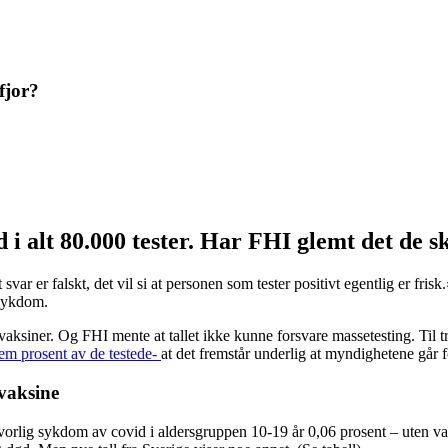
fjor?
d i alt 80.000 tester. Har FHI glemt det de sk
svar er falskt, det vil si at personen som tester positivt egentlig er fr
 sykdom.
aksiner. Og FHI mente at tallet ikke kunne forsvare massetesting. Til tro
fem prosent av de testede-
at det fremstår underlig at myndighetene går f
 vaksine
r alvorlig sykdom av covid i aldersgruppen 10-19 år 0,06 prosent – uten v