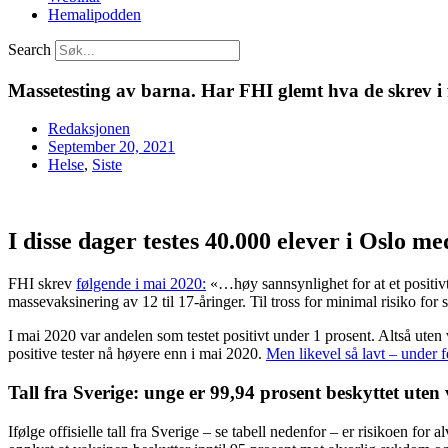
Hemalipodden
Search
Massetesting av barna. Har FHI glemt hva de skrev i 
Redaksjonen
September 20, 2021
Helse
,
Siste
I disse dager testes 40.000 elever i Oslo me
FHI skrev
følgende i mai 2020:
«…høy sannsynlighet for at et positivt 
massevaksinering av 12 til 17-åringer. Til tross for minimal risiko for
I mai 2020 var andelen som testet positivt under 1 prosent. Altså uten v
positive tester nå høyere enn i mai 2020.
Men likevel så lavt – under 
Tall fra Sverige: unge er 99,94 prosent beskyttet uten
Ifølge offisielle tall fra Sverige – se tabell nedenfor – er risikoen fo