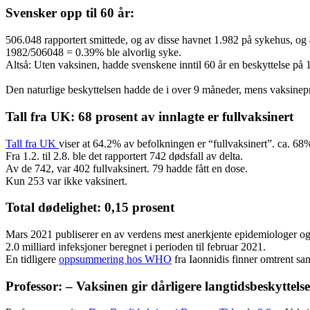
Svensker opp til 60 år:
506.048 rapportert smittede, og av disse havnet 1.982 på sykehus, og
1982/506048 = 0.39% ble alvorlig syke.
Altså: Uten vaksinen, hadde svenskene inntil 60 år en beskyttelse på 
Den naturlige beskyttelsen hadde de i over 9 måneder, mens vaksinepro
Tall fra UK: 68 prosent av innlagte er fullvaksinert
Tall fra UK
viser at 64.2% av befolkningen er “fullvaksinert”. ca. 68%
Fra 1.2. til 2.8. ble det rapportert 742 dødsfall av delta.
Av de 742, var 402 fullvaksinert. 79 hadde fått en dose.
Kun 253 var ikke vaksinert.
Total dødelighet: 0,15 prosent
Mars 2021 publiserer en av verdens mest anerkjente epidemiologer og 
2.0 milliard infeksjoner beregnet i perioden til februar 2021.
En tidligere
oppsummering hos WHO
fra Iaonnidis finner omtrent sa
Professor: – Vaksinen gir dårligere langtidsbeskyttelse