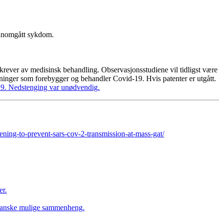
jennomgått sykdom.
krever av medisinsk behandling. Observasjonsstudiene vil tidligst være 
inger som forebygger og behandler Covid-19. Hvis patenter er utgått.
19. Nedstenging var unødvendig.
reening-to-prevent-sars-cov-2-transmission-at-mass-gat/
er.
ranske mulige sammenheng.