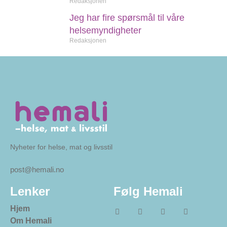
Redaksjonen
Jeg har fire spørsmål til våre
helsemyndigheter
Redaksjonen
Nyheter for helse, mat og livsstil
post@hemali.no
Lenker
Følg Hemali
Hjem
Om Hemali