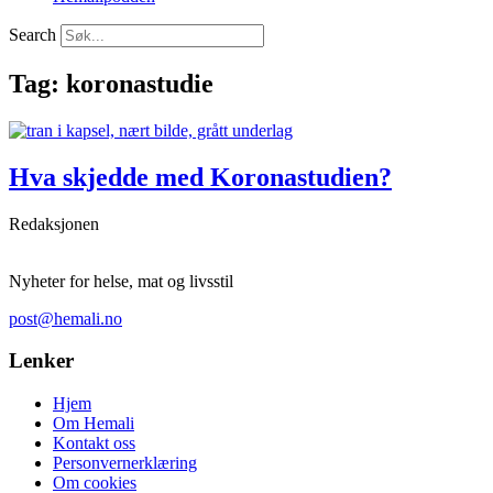
Search
Tag: koronastudie
Hva skjedde med Koronastudien?
Redaksjonen
Nyheter for helse, mat og livsstil
post@hemali.no
Lenker
Hjem
Om Hemali
Kontakt oss
Personvernerklæring
Om cookies