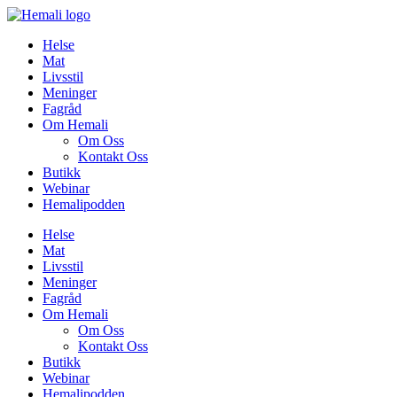
Skip
to
Helse
content
Mat
Livsstil
Meninger
Fagråd
Om Hemali
Om Oss
Kontakt Oss
Butikk
Webinar
Hemalipodden
Helse
Mat
Livsstil
Meninger
Fagråd
Om Hemali
Om Oss
Kontakt Oss
Butikk
Webinar
Hemalipodden