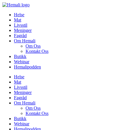
Skip
to
Helse
content
Mat
Livsstil
Meninger
Fagråd
Om Hemali
Om Oss
Kontakt Oss
Butikk
Webinar
Hemalipodden
Helse
Mat
Livsstil
Meninger
Fagråd
Om Hemali
Om Oss
Kontakt Oss
Butikk
Webinar
Hemalipodden