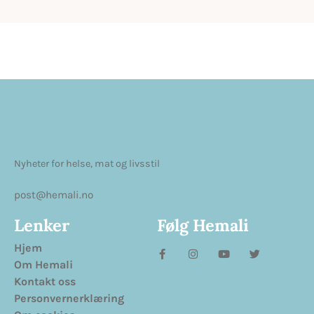
Nyheter for helse, mat og livsstil
post@hemali.no
Lenker
Følg Hemali
Hjem
Om Hemali
Kontakt oss
Personvernerklæring