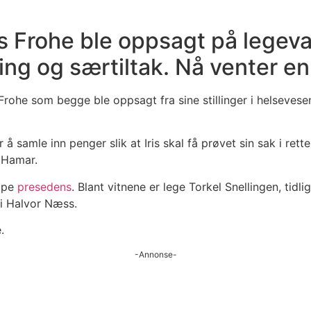
is Frohe ble oppsagt på legev
ng og særtiltak. Nå venter en 
Frohe som begge ble oppsagt fra sine stillinger i helseves
r å samle inn penger slik at Iris skal få prøvet sin sak i re
 Hamar.
kape
presedens
. Blant vitnene er lege Torkel Snellingen, tid
gi Halvor Næss.
.
-Annonse-