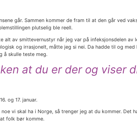
ensene går. Sammen kommer de fram til at den går ved vaksi
mstillingen plutselig ble reell.
te alt av smittevernustyr når jeg var på infeksjonsdelen av 
logisk og irrasjonelt, måtte jeg si nei. Da hadde til og m
g å skulle teste meg.
ken at du er der og viser di
16. og 17. januar.
r noe vi skal ha i Norge, så trenger jeg at du kommer. Det h
l at folk bør komme.