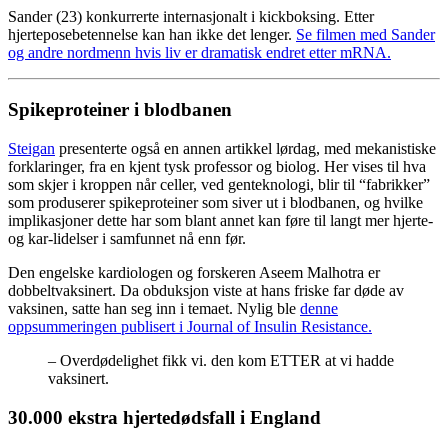
Sander (23) konkurrerte internasjonalt i kickboksing. Etter
hjerteposebetennelse kan han ikke det lenger.
Se filmen med Sander
og andre nordmenn hvis liv er dramatisk endret etter mRNA.
Spikeproteiner i blodbanen
Steigan
presenterte også en annen artikkel lørdag, med mekanistiske
forklaringer, fra en kjent tysk professor og biolog. Her vises til hva
som skjer i kroppen når celler, ved genteknologi, blir til “fabrikker”
som produserer spikeproteiner som siver ut i blodbanen, og hvilke
implikasjoner dette har som blant annet kan føre til langt mer hjerte-
og kar-lidelser i samfunnet nå enn før.
Den engelske kardiologen og forskeren Aseem Malhotra er
dobbeltvaksinert. Da obduksjon viste at hans friske far døde av
vaksinen, satte han seg inn i temaet. Nylig ble
denne
oppsummeringen publisert i Journal of Insulin Resistance.
– Overdødelighet fikk vi. den kom ETTER at vi hadde
vaksinert.
30.000 ekstra hjertedødsfall i England