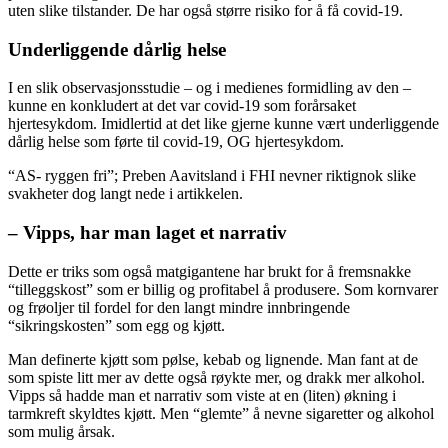
uten slike tilstander. De har også større risiko for å få covid-19.
Underliggende dårlig helse
I en slik observasjonsstudie – og i medienes formidling av den –
kunne en konkludert at det var covid-19 som forårsaket
hjertesykdom. Imidlertid at det like gjerne kunne vært underliggende
dårlig helse som førte til covid-19, OG hjertesykdom.
“AS- ryggen fri”; Preben Aavitsland i FHI nevner riktignok slike
svakheter dog langt nede i artikkelen.
– Vipps, har man laget et narrativ
Dette er triks som også matgigantene har brukt for å fremsnakke
“tilleggskost” som er billig og profitabel å produsere. Som kornvarer
og frøoljer til fordel for den langt mindre innbringende
“sikringskosten” som egg og kjøtt.
Man definerte kjøtt som pølse, kebab og lignende. Man fant at de
som spiste litt mer av dette også røykte mer, og drakk mer alkohol.
Vipps så hadde man et narrativ som viste at en (liten) økning i
tarmkreft skyldtes kjøtt. Men “glemte” å nevne sigaretter og alkohol
som mulig årsak.