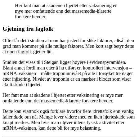
Her fant man at skadene i hjertet etter vaksinering er
mye mer omfattende enn det massemedia-klarerte
forskere hevder.
Gjetning fra fagfolk
Ofte står det i studien at man har justert for slike faktorer, altså i den
grad man kommer på alle mulige faktorer. Men kort sagt betyr dette
at noen fagfolk gjetter litt.
Studien det vises til i Steigan ligger høyere i evidenspyramiden.
Blant annet fordi man etter å ha utført en kontrollert intervensjon –
mRNA-vaksinen – målte troponinnivået på alle i forsøket tre dager
etter injisering. Nivået av troponin er en markør i blodet som viser
akutt skade i hjertet
Her fant man at skadene i hjertet etter vaksinering er mye mer
omfattende enn det massemedia-klarerte forskere hevder.
Dette kan visstnok også forklare hvorfor flere idrettsfolk enn vanlig
faller døde om nå. Mange lever videre med en liten hjerteskade som
knapt merkes. Men hvis man utøver intens fysisk aktivitet etter
mRNA-vaksinen, kan dette bli for mye belastning.