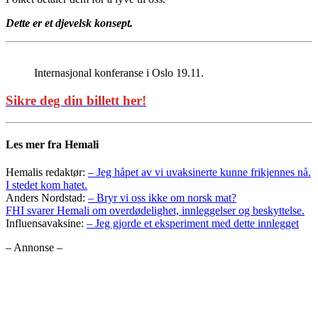
Dette er et djevelsk konsept.
Internasjonal konferanse i Oslo 19.11.
Sikre deg din billett her!
Les mer fra Hemali
Hemalis redaktør:
– Jeg håpet av vi uvaksinerte kunne frikjennes nå.
I stedet kom hatet.
Anders Nordstad:
– Bryr vi oss ikke om norsk mat?
FHI svarer Hemali om overdødelighet, innleggelser og beskyttelse.
Influensavaksine:
– Jeg gjorde et eksperiment med dette innlegget
– Annonse –