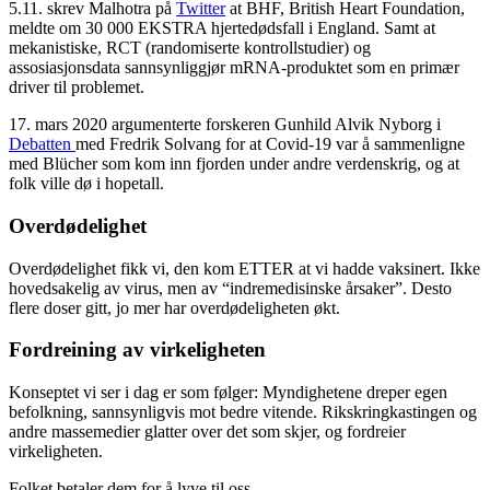
5.11. skrev Malhotra på
Twitter
at BHF, British Heart Foundation,
meldte om 30 000 EKSTRA hjertedødsfall i England. Samt at
mekanistiske, RCT (randomiserte kontrollstudier) og
assosiasjonsdata sannsynliggjør mRNA-produktet som en primær
driver til problemet.
17. mars 2020 argumenterte forskeren Gunhild Alvik Nyborg i
Debatten
med Fredrik Solvang for at Covid-19 var å sammenligne
med Blücher som kom inn fjorden under andre verdenskrig, og at
folk ville dø i hopetall.
Overdødelighet
Overdødelighet fikk vi, den kom ETTER at vi hadde vaksinert. Ikke
hovedsakelig av virus, men av “indremedisinske årsaker”. Desto
flere doser gitt, jo mer har overdødeligheten økt.
Fordreining av virkeligheten
Konseptet vi ser i dag er som følger: Myndighetene dreper egen
befolkning, sannsynligvis mot bedre vitende. Rikskringkastingen og
andre massemedier glatter over det som skjer, og fordreier
virkeligheten.
Folket betaler dem for å lyve til oss.