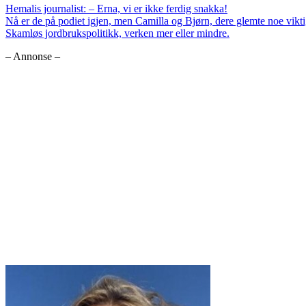
Hemalis journalist: – Erna, vi er ikke ferdig snakka!
Nå er de på podiet igjen, men Camilla og Bjørn, dere glemte noe vik
Skamløs jordbrukspolitikk, verken mer eller mindre.
– Annonse –