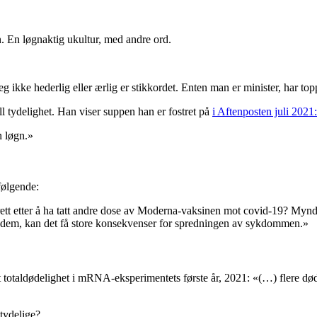
n. En løgnaktig ukultur, med andre ord.
eg ikke hederlig eller ærlig er stikkordet. Enten man er minister, har to
ll tydelighet. Han viser suppen han er fostret på
i Aftenposten juli 2021:
n løgn.»
følgende:
ett etter å ha tatt andre dose av Moderna-vaksinen mot covid-19? Myndi
 ta dem, kan det få store konsekvenser for spredningen av sykdommen.»
rt totaldødelighet i mRNA-eksperimentets første år, 2021: «(…) flere død
tydelige?