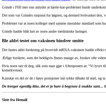
Grinde i FHI mer enn antydet at hjerte-kar-problemet burde underkom
Det som var Grindes rasjonal for løgnen, og dermed hvitvasket den, var
Problemet var at noen kolleger med samme moralske standard som han 
Grinde hadde blitt lurt av noen andre medisinske luringer.
Ble aldri testet om vaksinen hindrer smitte
Det fantes aldri forskning på hvorvidt mRNA-vaksinen hadde effekt mot s
Ærlige forskere, som det heldigvis finnes mange av, forsker ofte vide
Hvis noen sier til deg, slik som man gjør i Aftenposten at: “Vi lyver t
konsekvenser.
Kanskje en del av de i høye posisjoner må rykke tilbake til start, og t
De trenger egentlig ikke, det er jo bare å begynne å snakke sant… hv
Siste fra Hemali