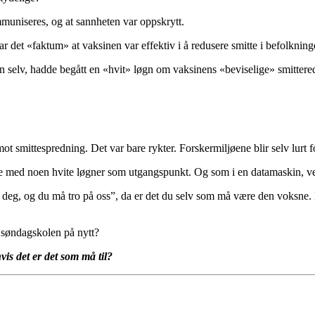
muniseres, og at sannheten var oppskrytt.
 det «faktum» at vaksinen var effektiv i å redusere smitte i befolkning
selv, hadde begått en «hvit» løgn om vaksinens «beviselige» smittered
mittespredning. Det var bare rykter. Forskermiljøene blir selv lurt fordi
re med noen hvite løgner som utgangspunkt. Og som i en datamaskin, vet 
il deg, og du må tro på oss”, da er det du selv som må være den voksne. 
a søndagskolen på nytt?
is det er det som må til?