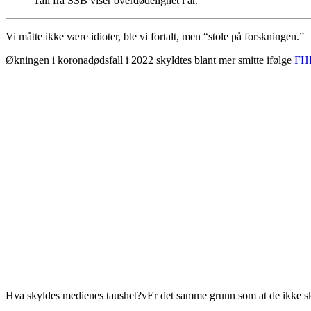
Tall fra SSB viser overdødelighet i år.
Vi måtte ikke være idioter, ble vi fortalt, men “stole på forskningen.”
Økningen i koronadødsfall i 2022 skyldtes blant mer smitte ifølge
FHI 
Hva skyldes medienes taushet?vEr det samme grunn som at de ikke s