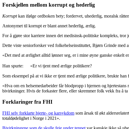
Forskjellen mellom korrupt og hederlig
Korrupt
kan ifølge ordboken bety; fordervet, uhederlig, moralsk råtte
Antonymet til korrupt er blant annet hederlig, ærlig.
For å gjøre stor karriere innen det medisinsk-politiske kompleks, tror j
Dette viste seniorforsker ved folkehelseinstituttet, Bjørn Grinde med a
«Det med at ærlighet alltid lønner seg, er i mine øyne ganske enkelt e
Han spurte: «Er vi tjent med ærlige politikere?
Som eksempel på at vi ikke er tjent med ærlige politikere, brukte han 
«Hva om en helsemedarbeider får blodpropp i hjernen og hjertestans r
bivirkninger. Hvis de forkaster flere, eller skremmer folk vekk fra å
Forklaringer fra FHI
FHI selv forklarte hjerte- og karsykdom
som årsak til økt aldersrelate
totaldødelighet i Norge i 2021».
Bivirkningene som de skulle feie under teppet
var kanskje ikke så ube