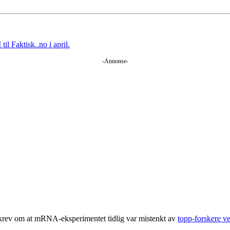
til Faktisk..no i april.
-Annonse-
krev om at mRNA-eksperimentet tidlig var mistenkt av
topp-forskere v