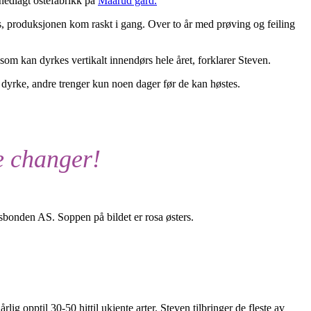
nedlagt ostefabrikk på
Maarud gård.
oss, produksjonen kom raskt i gang. Over to år med prøving og feiling
om kan dyrkes vertikalt innendørs hele året, forklarer Steven.
dyrke, andre trenger kun noen dager før de kan høstes.
e changer!
sbonden AS. Soppen på bildet er rosa østers.
 opptil 30-50 hittil ukjente arter. Steven tilbringer de fleste av