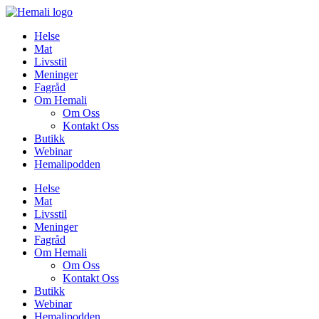
Skip
to
Helse
content
Mat
Livsstil
Meninger
Fagråd
Om Hemali
Om Oss
Kontakt Oss
Butikk
Webinar
Hemalipodden
Helse
Mat
Livsstil
Meninger
Fagråd
Om Hemali
Om Oss
Kontakt Oss
Butikk
Webinar
Hemalipodden