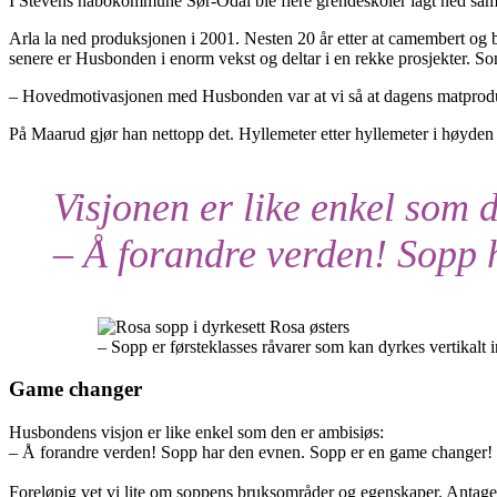
I Stevens nabokommune Sør-Odal ble flere grendeskoler lagt ned samt
Arla la ned produksjonen i 2001. Nesten 20 år etter at camembert og bri
senere er Husbonden i enorm vekst og deltar i en rekke prosjekter. 
– Hovedmotivasjonen med Husbonden var at vi så at dagens matproduksj
På Maarud gjør han nettopp det. Hyllemeter etter hyllemeter i høyden
Visjonen er like enkel som 
– Å forandre verden! Sopp 
– Sopp er førsteklasses råvarer som kan dyrkes vertikalt
Game changer
Husbondens visjon er like enkel som den er ambisiøs:
– Å forandre verden! Sopp har den evnen. Sopp er en game changer!
Foreløpig vet vi lite om soppens bruksområder og egenskaper. Antagelig