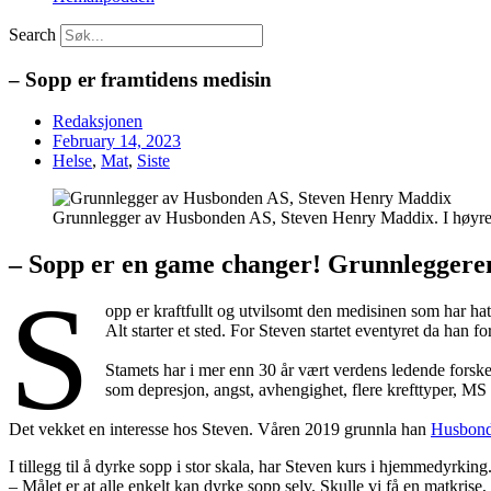
Search
– Sopp er framtidens medisin
Redaksjonen
February 14, 2023
Helse
,
Mat
,
Siste
Grunnlegger av Husbonden AS, Steven Henry Maddix. I høyre h
– Sopp er en game changer! Grunnleggeren 
S
opp er kraftfullt og utvilsomt den medisinen som har h
Alt starter et sted. For Steven startet eventyret da han
Stamets har i mer enn 30 år vært verdens ledende forske
som depresjon, angst, avhengighet, flere krefttyper, MS o
Det vekket en interesse hos Steven. Våren 2019 grunnla han
Husbon
I tillegg til å dyrke sopp i stor skala, har Steven kurs i hjemmedyrking
– Målet er at alle enkelt kan dyrke sopp selv. Skulle vi få en matkris