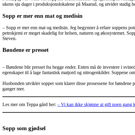
ukens sju dager i produksjonslokalene på Maarud, og utvider stadig h
Sopp er mer enn mat og medisin
– Sopp er mer enn mat og medisin. Jeg begynner å erfare soppens potens
petrokjemi er meget skadelig for helsen, naturen og økosystemet. Sop
Steven.
Bøndene er presset
– Bøndene blir presset fra begge ender. Enten må de investere i svine
egenskaper til å lage fantastisk matjord og nitrogenkilder. Soppene omd
Husbonden utvikler sopper som klarer disse prosessene for bøndene på få
ganger mer.
Les mer om Teppa gård her:
– Vi kan ikke skjønne at gift noen gang k
Sopp som gjødsel