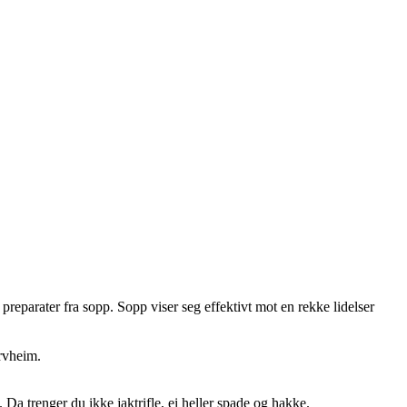
reparater fra sopp. Sopp viser seg effektivt mot en rekke lidelser
rvheim.
Da trenger du ikke jaktrifle, ei heller spade og hakke.