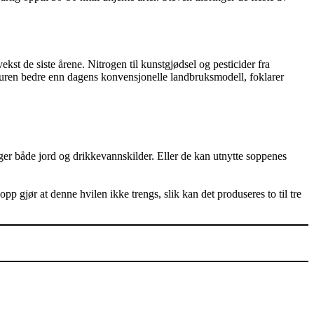
st de siste årene. Nitrogen til kunstgjødsel og pesticider fra
aturen bedre enn dagens konvensjonelle landbruksmodell, foklarer
ger både jord og drikkevannskilder. Eller de kan utnytte soppenes
p gjør at denne hvilen ikke trengs, slik kan det produseres to til tre