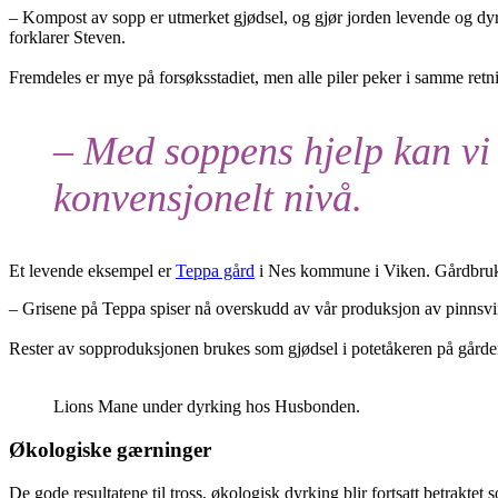
– Kompost av sopp er utmerket gjødsel, og gjør jorden levende og dyr
forklarer Steven.
Fremdeles er mye på forsøksstadiet, men alle piler peker i samme retning
– Med soppens hjelp kan vi 
konvensjonelt nivå.
Et levende eksempel er
Teppa gård
i Nes kommune i Viken. Gårdbrukern
– Grisene på Teppa spiser nå overskudd av vår produksjon av pinnsvinso
Rester av sopproduksjonen brukes som gjødsel i potetåkeren på gården. 
Lions Mane under dyrking hos Husbonden.
Økologiske gærninger
De gode resultatene til tross, økologisk dyrking blir fortsatt betrakte