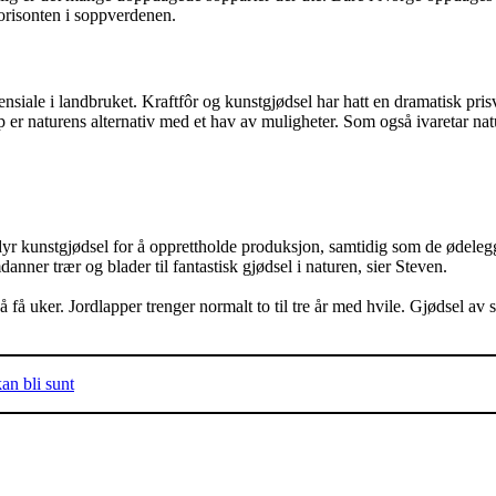
orisonten i soppverdenen.
iale i landbruket. Kraftfôr og kunstgjødsel har hatt en dramatisk prisvek
p er naturens alternativ med et hav av muligheter. Som også ivaretar n
dyr kunstgjødsel for å opprettholde produksjon, samtidig som de ødeleg
anner trær og blader til fantastisk gjødsel i naturen, sier Steven.
 uker. Jordlapper trenger normalt to til tre år med hvile. Gjødsel av sop
an bli sunt