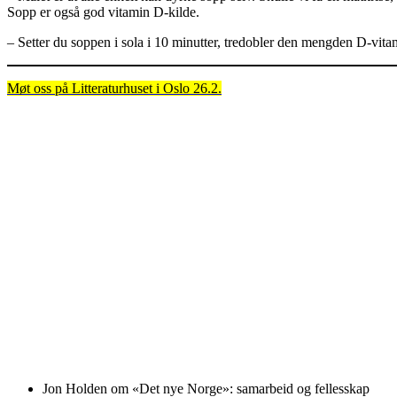
Sopp er også god vitamin D-kilde.
– Setter du soppen i sola i 10 minutter, tredobler den mengden D-vit
Møt oss på Litteraturhuset i Oslo 26.2.
Jon Holden om «Det nye Norge»: samarbeid og fellesskap