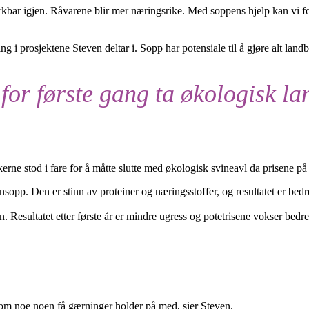
kbar igjen. Råvarene blir mer næringsrike. Med soppens hjelp kan vi fo
 i prosjektene Steven deltar i. Sopp har potensiale til å gjøre alt landbr
for første gang ta økologisk l
e stod i fare for å måtte slutte med økologisk svineavl da prisene på øk
pp. Den er stinn av proteiner og næringsstoffer, og resultatet er bedre
Resultatet etter første år er mindre ugress og potetrisene vokser bedre
t som noe noen få gærninger holder på med, sier Steven.