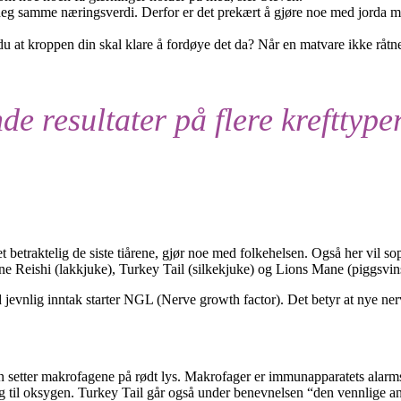
i deg samme næringsverdi. Derfor er det prekært å gjøre noe med jorda ma
u at kroppen din skal klare å fordøye det da? Når en matvare ikke råtner 
de resultater på flere krefttype
betraktelig de siste tiårene, gjør noe med folkehelsen. Også her vil sop
ene Reishi (lakkjuke), Turkey Tail (silkekjuke) og Lions Mane (piggsvin
evnlig inntak starter NGL (Nerve growth factor). Det betyr at nye nerve
en setter makrofagene på rødt lys. Makrofager er immunapparatets alarmsy
gang til oksygen. Turkey Tail går også under benevnelsen “den vennlige an