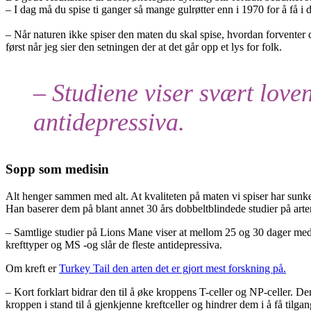
– I dag må du spise ti ganger så mange gulrøtter enn i 1970 for å få 
– Når naturen ikke spiser den maten du skal spise, hvordan forventer d
først når jeg sier den setningen der at det går opp et lys for folk.
– Studiene viser svært loven
antidepressiva.
Sopp som medisin
Alt henger sammen med alt. At kvaliteten på maten vi spiser har sunket 
Han baserer dem på blant annet 30 års dobbeltblindede studier på art
– Samtlige studier på Lions Mane viser at mellom 25 og 30 dager med j
krefttyper og MS -og slår de fleste antidepressiva.
Om kreft er
Turkey Tail den arten det er gjort mest forskning på.
– Kort forklart bidrar den til å øke kroppens T-celler og NP-celler. D
kroppen i stand til å gjenkjenne kreftceller og hindrer dem i å få til