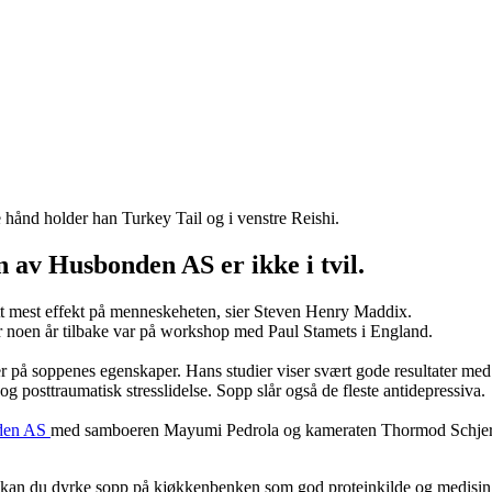
ånd holder han Turkey Tail og i venstre Reishi.
av Husbonden AS er ikke i tvil.
att mest effekt på menneskeheten, sier Steven Henry Maddix.
 for noen år tilbake var på workshop med Paul Stamets i England.
r på soppenes egenskaper. Hans studier viser svært gode resultater med p
g posttraumatisk stresslidelse. Sopp slår også de fleste antidepressiva.
den AS
med samboeren Mayumi Pedrola og kameraten Thormod Schje
.
e, kan du dyrke sopp på kjøkkenbenken som god proteinkilde og medisin. 