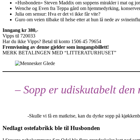
«Husbonden» Steven Maddix om soppens mirakler i mat og jo
Wenche og Even fra Teppa gård om hjemmedyrking, konserver
Julia om sensur: Hva er det vi ikke får vite?
Guro om veien tilbake til helse etter at hun lå nede av svineinf
Inngang kr 380,-
Vipps til 720033
Har du ikke Vipps? Betal til konto 1506 45 79654
Fremvisning av denne gjelder som inngangsbillett!
MERK BETALINGEN MED “LITTERATURHUSET”
– Sopp er udiskutabelt den
-Skulle vi få en matkrise, kan du dyrke sopp på kjøkkenb
Nedlagt ostefabrikk ble til Husbonden