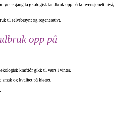
r første gang ta økologisk landbruk opp på konvensjonelt nivå,
uk til selvforsynt og regenerativt.
andbruk opp på
ologisk kraftfôr gikk til værs i vinter.
 smak og kvalitet på kjøttet.
.