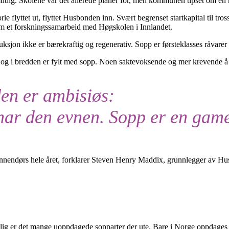
idig. Skolene var det allerede planer for, men kommunen tipset om en 
e flyttet ut, flyttet Husbonden inn. Svært begrenset startkapital til tr
Som et forskningssamarbeid med Høgskolen i Innlandet.
on ikke er bærekraftig og regenerativ. Sopp er førsteklasses råvarer s
 og i bredden er fylt med sopp. Noen saktevoksende og mer krevende å 
den er ambisiøs:
har den evnen. Sopp er en gam
 innendørs hele året, forklarer Steven Henry Maddix, grunnlegger av Hu
 er det mange uoppdagede sopparter der ute. Bare i Norge oppdages årlig