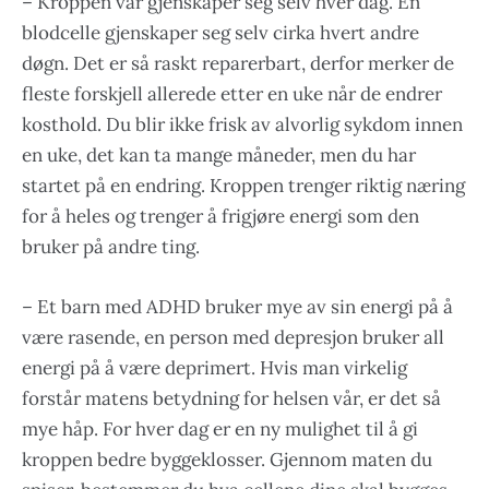
– Kroppen vår gjenskaper seg selv hver dag. En
blodcelle gjenskaper seg selv cirka hvert andre
døgn. Det er så raskt reparerbart, derfor merker de
fleste forskjell allerede etter en uke når de endrer
kosthold. Du blir ikke frisk av alvorlig sykdom innen
en uke, det kan ta mange måneder, men du har
startet på en endring. Kroppen trenger riktig næring
for å heles og trenger å frigjøre energi som den
bruker på andre ting.
– Et barn med ADHD bruker mye av sin energi på å
være rasende, en person med depresjon bruker all
energi på å være deprimert. Hvis man virkelig
forstår matens betydning for helsen vår, er det så
mye håp. For hver dag er en ny mulighet til å gi
kroppen bedre byggeklosser. Gjennom maten du