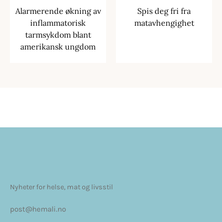
Alarmerende økning av
Spis deg fri fra
inflammatorisk
matavhengighet
tarmsykdom blant
amerikansk ungdom
Nyheter for helse, mat og livsstil
post@hemali.no