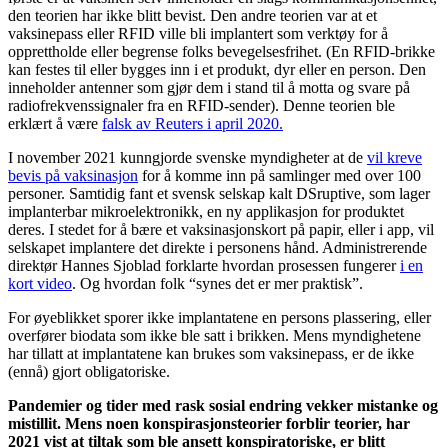
den teorien har ikke blitt bevist. Den andre teorien var at et
vaksinepass eller RFID ville bli implantert som verktøy for å
opprettholde eller begrense folks bevegelsesfrihet. (En RFID-brikke
kan festes til eller bygges inn i et produkt, dyr eller en person. Den
inneholder antenner som gjør dem i stand til å motta og svare på
radiofrekvenssignaler fra en RFID-sender). Denne teorien ble
erklært å være
falsk av Reuters i april 2020.
I november 2021 kunngjorde svenske myndigheter at de
vil kreve
bevis på vaksinasjon
for å komme inn på samlinger med over 100
personer. Samtidig fant et svensk selskap kalt DSruptive, som lager
implanterbar mikroelektronikk, en ny applikasjon for produktet
deres. I stedet for å bære et vaksinasjonskort på papir, eller i app, vil
selskapet implantere det direkte i personens hånd. Administrerende
direktør Hannes Sjoblad forklarte hvordan prosessen fungerer
i en
kort video
. Og hvordan folk “synes det er mer praktisk”.
For øyeblikket sporer ikke implantatene en persons plassering, eller
overfører biodata som ikke ble satt i brikken. Mens myndighetene
har tillatt at implantatene kan brukes som vaksinepass, er de ikke
(ennå) gjort obligatoriske.
Pandemier og tider med rask sosial endring vekker mistanke og
mistillit. Mens noen konspirasjonsteorier forblir teorier, har
2021 vist at tiltak som ble ansett konspiratoriske, er blitt