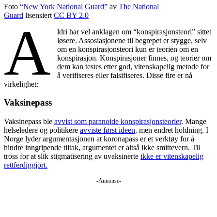
Foto
“New York National Guard”
av
The National
Guard
lisensiert
CC BY 2.0
A
ldri har vel anklagen om “konspirasjonsteori” sittet
løsere. Assosiasjonene til begrepet er stygge, selv
om en konspirasjonsteori kun er teorien om en
konspirasjon. Konspirasjoner finnes, og teorier om
dem kan testes etter god, vitenskapelig metode for
å verifiseres eller falsifiseres. Disse fire er nå
virkelighet:
Vaksinepass
Vaksinepass ble
avvist som paranoide konspirasjonsteorier
. Mange
helseledere og politikere
avviste først ideen,
men endret holdning. I
Norge lyder argumentasjonen at koronapass er et verktøy for å
hindre inngripende tiltak, argumentet er altså ikke smittevern. Til
tross for at slik stigmatisering av uvaksinerte
ikke er vitenskapelig
rettferdiggjort.
-Annonse-