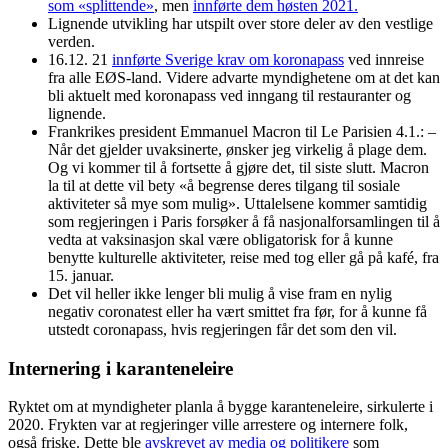
som «splittende»
, men
innførte dem høsten 2021.
Lignende utvikling har utspilt over store deler av den vestlige
verden.
16.12. 21
innførte Sverige krav om koronapass
ved innreise
fra alle EØS-land. Videre advarte myndighetene om at det kan
bli aktuelt med koronapass ved inngang til restauranter og
lignende.
Frankrikes president Emmanuel Macron til Le Parisien 4.1.: –
Når det gjelder uvaksinerte, ønsker jeg virkelig å plage dem.
Og vi kommer til å fortsette å gjøre det, til siste slutt. Macron
la til at dette vil bety «å begrense deres tilgang til sosiale
aktiviteter så mye som mulig». Uttalelsene kommer samtidig
som regjeringen i Paris forsøker å få nasjonalforsamlingen til å
vedta at vaksinasjon skal være obligatorisk for å kunne
benytte kulturelle aktiviteter, reise med tog eller gå på kafé, fra
15. januar.
Det vil heller ikke lenger bli mulig å vise fram en nylig
negativ coronatest eller ha vært smittet fra før, for å kunne få
utstedt coronapass, hvis regjeringen får det som den vil.
Internering i karanteneleire
Ryktet om at myndigheter planla å bygge karanteneleire, sirkulerte i
2020. Frykten var at regjeringer ville arrestere og internere folk,
også friske. Dette ble
avskrevet av media og politikere
som