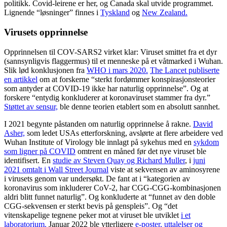
politikk. Covid-leirene er her, og Canada skal utvide programmet.
Lignende “løsninger” finnes i
Tyskland
og
New Zealand.
Virusets opprinnelse
Opprinnelsen til COV-SARS2 virket klar: Viruset smittet fra et dyr
(sannsynligvis flaggermus) til et menneske på et våtmarked i Wuhan.
Slik lød konklusjonen fra
WHO i mars 2020.
The Lancet publiserte
en artikkel
om at forskerne “sterkt fordømmer konspirasjonsteorier
som antyder at COVID-19 ikke har naturlig opprinnelse”. Og at
forskere “entydig konkluderer at koronaviruset stammer fra dyr.”
Støttet av sensur,
ble denne teorien etablert som en absolutt sannhet.
I 2021 begynte påstanden om naturlig opprinnelse å rakne.
David
Asher,
som ledet USAs etterforskning, avslørte at flere arbeidere ved
Wuhan Institute of Virology ble innlagt på sykehus med en
sykdom
som ligner på COVID
omtrent en måned før det nye viruset ble
identifisert. En
studie av Steven Quay og Richard Muller
, i
juni
2021 omtalt i Wall Street Journal
viste at sekvensen av aminosyrene
i virusets genom var undersøkt. De fant at i “kategorien av
koronavirus som inkluderer CoV-2, har CGG-CGG-kombinasjonen
aldri blitt funnet naturlig”. Og konkluderte at “funnet av den doble
CGG-sekvensen er sterkt bevis på genspleis”. Og “det
vitenskapelige tegnene peker mot at viruset ble utviklet
i et
laboratorium.
Januar 2022 ble ytterligere
e-poster, uttalelser og