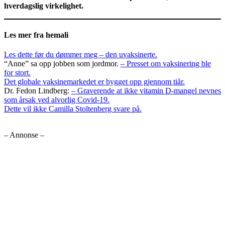
hverdagslig virkelighet.
Les mer fra hemali
Les dette før du dømmer meg – den uvaksinerte.
“Anne” sa opp jobben som jordmor.
– Presset om vaksinering ble
for stort.
Det globale vaksinemarkedet er bygget opp gjennom tiår.
Dr. Fedon Lindberg:
– Graverende at ikke vitamin D-mangel nevnes
som årsak ved alvorlig Covid-19.
Dette vil ikke Camilla Stoltenberg svare på.
– Annonse –