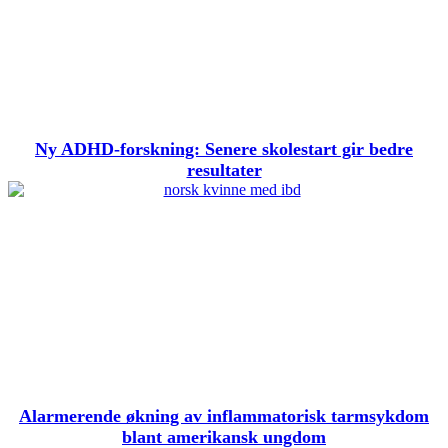
Ny ADHD-forskning: Senere skolestart gir bedre
resultater
Alarmerende økning av inflammatorisk tarmsykdom
blant amerikansk ungdom