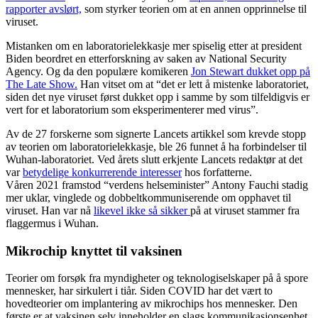
rapporter avslørt,
som styrker teorien om at en annen opprinnelse til
viruset.
Mistanken om en laboratorielekkasje mer spiselig etter at president
Biden beordret en etterforskning av saken av National Security
Agency. Og da den populære komikeren
Jon Stewart dukket opp på
The Late Show.
Han vitset om at “det er lett å mistenke laboratoriet,
siden det nye viruset først dukket opp i samme by som tilfeldigvis er
vert for et laboratorium som eksperimenterer med virus”.
Av de 27 forskerne som signerte Lancets artikkel som krevde stopp
av teorien om laboratorielekkasje, ble 26 funnet å ha forbindelser til
Wuhan-laboratoriet. Ved årets slutt erkjente Lancets redaktør at det
var
betydelige konkurrerende interesser
hos forfatterne.
Våren 2021 framstod “verdens helseminister” Antony Fauchi stadig
mer uklar, vinglede og dobbeltkommuniserende om opphavet til
viruset. Han var nå
likevel ikke så sikker
på at viruset stammer fra
flaggermus i Wuhan.
Mikrochip knyttet til vaksinen
Teorier om forsøk fra myndigheter og teknologiselskaper på å spore
mennesker, har sirkulert i tiår. Siden COVID har det vært to
hovedteorier om implantering av mikrochips hos mennesker. Den
første er at vaksinen selv inneholder en slags kommunikasjonsenhet,