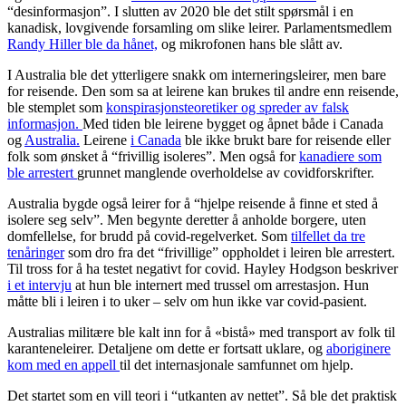
“desinformasjon”. I slutten av 2020 ble det stilt spørsmål i en
kanadisk, lovgivende forsamling om slike leirer. Parlamentsmedlem
Randy Hiller ble da hånet,
og mikrofonen hans ble slått av.
I Australia ble det ytterligere snakk om interneringsleirer, men bare
for reisende. Den som sa at leirene kan brukes til andre enn reisende,
ble stemplet som
konspirasjonsteoretiker og spreder av falsk
informasjon.
Med tiden ble leirene bygget og åpnet både i Canada
og
Australia.
Leirene
i Canada
ble ikke brukt bare for reisende eller
folk som ønsket å “frivillig isoleres”. Men også for
kanadiere som
ble arrestert
grunnet manglende overholdelse av covidforskrifter.
Australia bygde også leirer for å “hjelpe reisende å finne et sted å
isolere seg selv”. Men begynte deretter å anholde borgere, uten
domfellelse, for brudd på covid-regelverket. Som
tilfellet da tre
tenåringer
som dro fra det “frivillige” oppholdet i leiren ble arrestert.
Til tross for å ha testet negativt for covid. Hayley Hodgson beskriver
i et intervju
at hun ble internert med trussel om arrestasjon. Hun
måtte bli i leiren i to uker – selv om hun ikke var covid-pasient.
Australias militære ble kalt inn for å «bistå» med transport av folk til
karanteneleirer. Detaljene om dette er fortsatt uklare, og
aboriginer
e
kom med en appell
til det internasjonale samfunnet om hjelp.
Det startet som en vill teori i “utkanten av nettet”. Så ble det praktisk