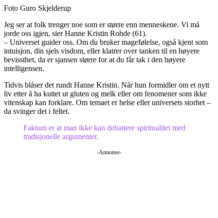
Foto Guro Skjelderup
Jeg ser at folk trenger noe som er større enn menneskene. Vi må
jorde oss igjen, sier Hanne Kristin Rohde (61).
– Universet guider oss. Om du bruker magefølelse, også kjent som
intuisjon, din sjels visdom, eller klatrer over tanken til en høyere
bevissthet, da er sjansen større for at du får tak i den høyere
intelligensen.
Tidvis blåser det rundt Hanne Kristin. Når hun formidler om et nytt
liv etter å ha kuttet ut gluten og melk eller om fenomener som ikke
vitenskap kan forklare. Om temaet er helse eller universets storhet –
da svinger det i feltet.
Faktum er at man ikke kan debattere spiritualitet med
tradisjonelle argumenter.
-Annonse-