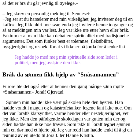
så det er bra du går jevnlig til øyelege.»
– Jeg skrev en personlig melding til Senneset:
«Jeg ser at du harselerer med min virkelighet, jeg inviterer deg til en
kaffe». Jeg fikk aldri noe svar, enda jeg inviterte henne to ganger og
så at meldingen min var lest. Jeg var ikke ute etter hevn eller bråk.
Faktum er at man ikke kan debattere spiritualitet med tradisjonelle
argumenter. Det som funker best er toleranse, fleksibilitet,
nysgjerrighet og respekt for at vi ikke er på jorda for å tenke likt.
Jeg hadde jo med meg min spirituelle side som leder i
politiet, men jeg avslørte den ikke.
Bråk da sønnen fikk hjelp av “Snåsamannen”
Furore ble det også etter at hennes den gang niårige sønn møtte
«Snåsamannen» Joralf Gjerstad.
– Sønnen min hadde ikke vært på skolen hele den høsten. Han
hadde vondt i magen og katastrofetanker, legene fant ikke noe. Om
det var Joralfs klarsynthet, varme hender eller nestekjærlighet, vet
jeg ikke. Men den påfølgende skoledagen var gutten min der og
siden hadde han ikke noe fravær. Som takk til Joralf tegnet sønnen
min en dør med et hjerte på. Jeg var redd han hadde tenkt til å gi en
tegning av en utedo til Joralf, ler Hanne Kristin.