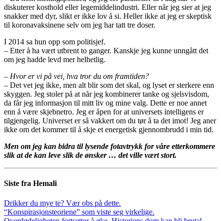
diskuterer kosthold eller legemiddelindustri. Eller når jeg sier at jeg
snakker med dyr, slikt er ikke lov å si. Heller ikke at jeg er skeptisk
til koronavaksinene selv om jeg har tatt tre doser.
I 2014 sa hun opp som politisjef.
– Etter å ha vært utbrent to ganger. Kanskje jeg kunne unngått det
om jeg hadde levd mer helhetlig.
– Hvor er vi på vei, hva tror du om framtiden?
– Det vet jeg ikke, men alt blir som det skal, og lyset er sterkere enn
skyggen. Jeg stoler på at når jeg kombinerer tanke og sjelsvisdom,
da får jeg informasjon til mitt liv og mine valg. Dette er noe annet
enn å være skjebnetro. Jeg er åpen for at universets intelligens er
tilgjengelig. Universet er så vakkert om du tør å ta det imot! Jeg aner
ikke om det kommer til å skje et energetisk gjennombrudd i min tid.
Men om jeg kan bidra til lysende fotavtrykk for våre etterkommere
slik at de kan leve slik de ønsker … det ville vært stort.
Siste fra Hemali
Drikker du mye te? Vær obs på dette.
“Konspirasjonsteoriene” som viste seg virkelige.
Overdødeligheten fortsetter å øke. Historiens dom kan bli brutal.