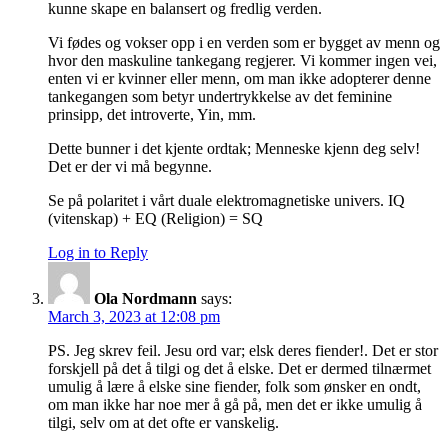
kunne skape en balansert og fredlig verden.
Vi fødes og vokser opp i en verden som er bygget av menn og
hvor den maskuline tankegang regjerer. Vi kommer ingen vei,
enten vi er kvinner eller menn, om man ikke adopterer denne
tankegangen som betyr undertrykkelse av det feminine
prinsipp, det introverte, Yin, mm.
Dette bunner i det kjente ordtak; Menneske kjenn deg selv!
Det er der vi må begynne.
Se på polaritet i vårt duale elektromagnetiske univers. IQ
(vitenskap) + EQ (Religion) = SQ
Log in to Reply
Ola Nordmann
says:
March 3, 2023 at 12:08 pm
PS. Jeg skrev feil. Jesu ord var; elsk deres fiender!. Det er stor
forskjell på det å tilgi og det å elske. Det er dermed tilnærmet
umulig å lære å elske sine fiender, folk som ønsker en ondt,
om man ikke har noe mer å gå på, men det er ikke umulig å
tilgi, selv om at det ofte er vanskelig.