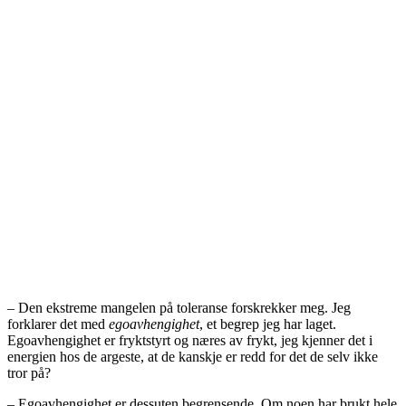
– Den ekstreme mangelen på toleranse forskrekker meg. Jeg
forklarer det med
egoavhengighet
, et begrep jeg har laget.
Egoavhengighet er fryktstyrt og næres av frykt, jeg kjenner det i
energien hos de argeste, at de kanskje er redd for det de selv ikke
tror på?
– Egoavhengighet er dessuten begrensende. Om noen har brukt hele