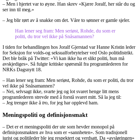
– Men i hjertet var to øyne. Han skrev «Kjære Joralf, her står du og
ser inn til meg.»
– Jeg blir rørt av å snakke om det. Våre to sønner er gamle sjeler.
Han lener seg fram: Men seriøst, Rohde, du som er
politi, du tror vel ikke på Snåsamannen?
I tiden for behandlingen hos Joralf Gjerstad var Hanne Kristin leder
for Seksjon for volds-og seksualforbrytelser ved Oslo politidistrikt.
Det ble bråk på Twitter: «Vi kan ikke ha et slikt politi, hun må
avskjediges». Så fulgte kritiske spørsmål fra programlederen for
NRKs Dagsnytt 18.
– Han lener seg fram: Men seriøst, Rohde, du som er politi, du tror
vel ikke på Snåsamannen?
– Nei, selvsagt ikke, svarte jeg og lot svaret henge litt mens
programlederen strevde med å forstå svaret mitt. Så la jeg til:
– Jeg trenger ikke å
tro
, for jeg har opplevd ham.
Meningspoliti og definisjonsmakt
– Det er et meningspoliti der ute som hevder monopol på
definisjonsmakten av hva som er «sannheten». Som tradisjonell
jurist og politileder ble jeg respektert og verdsatt. Da «avsløringen»