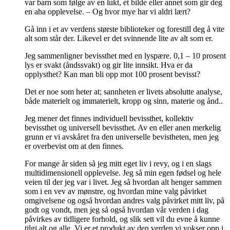
var barn som følge av en lukt, et bilde eller annet som gir deg
en aha opplevelse. – Og hvor mye har vi aldri lært?
Gå inn i et av verdens største biblioteker og forestill deg å vite
alt som står der. Likevel er det svinnende lite av alt som er.
Jeg sammenligner bevissthet med en lyspære. 0,1 – 10 prosent
lys er svakt (åndssvakt) og gir lite innsikt. Hva er da
opplysthet? Kan man bli opp mot 100 prosent bevisst?
Det er noe som heter at; sannheten er livets absolutte analyse,
både materielt og immaterielt, kropp og sinn, materie og ånd..
Jeg mener det finnes individuell bevissthet, kollektiv
bevissthet og universell bevissthet. Av en eller anen merkelig
grunn er vi avskåret fra den universelle bevistheten, men jeg
er overbevist om at den finnes.
For mange år siden så jeg mitt eget liv i revy, og i en slags
multidimensionell opplevelse. Jeg så min egen fødsel og hele
veien til der jeg var i livet. Jeg så hvordan alt henger sammen
som i en vev av mønstre, og hvordan mine valg påvirket
omgivelsene og også hvordan andres valg påvirket mitt liv, på
godt og vondt, men jeg så også hvordan vår verden i dag
påvirkes av tidligere forhold, og slik sett vil du evne å kunne
tilgi alt og alle. Vi er et produkt av den verden vi vokser opp i,