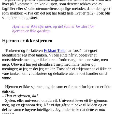
livet på å komme til en konklusjon, som deretter rokkes ved av
fagfeller eller såkalte utenomvitenskapelige metoder, da er det egoet
som snakker: «Hva om det jeg har tenkt hele livet er feil?» Folk blir
sinte, krenket og såret.
Hjernen er ikke stjernen, og det som er for stort for
hjernen er ikke galskap.
Hjernen er ikke stjernen
– Tenkeren og forfatteren
Eckhart Tolle
har forstått at egoet
identifiserer seg med tanken. Vi blir sinte når vi opplever at
motstridende meninger ikke bare utfordrer argumentene våre, men
meg
. Ubevisst har jeg identifisert meg med mine tanker og
meninger; at jeg
er
det jeg tenker. Først når vi erkjenner at vi ikke
er
våre tanker, kan vi diskutere og debattere uten at det handler om å
vinne.
– Hjernen er ikke stjernen, og det som er for stort for hjernen er ikke
galskap.
– Hva er stjernen, da?
– Sjelen, eller universet, om du vil. Universet lever ett liv gjennom
meg, og ett gjennom deg. Når vi dør går vi tilbake til kilden og er
del av samme høyere intelligens. Jeg understreker at dette er
min