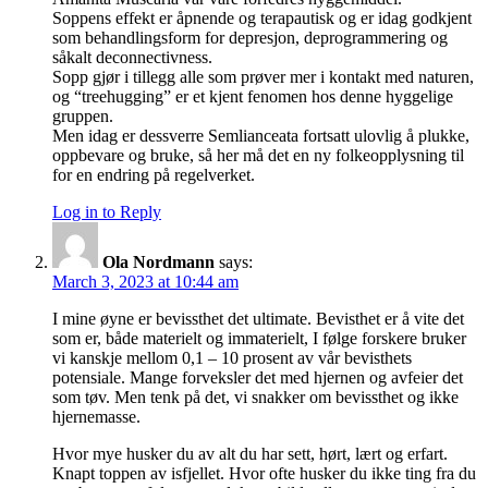
Soppens effekt er åpnende og terapautisk og er idag godkjent
som behandlingsform for depresjon, deprogrammering og
såkalt deconnectivness.
Sopp gjør i tillegg alle som prøver mer i kontakt med naturen,
og “treehugging” er et kjent fenomen hos denne hyggelige
gruppen.
Men idag er dessverre Semlianceata fortsatt ulovlig å plukke,
oppbevare og bruke, så her må det en ny folkeopplysning til
for en endring på regelverket.
Log in to Reply
Ola Nordmann
says:
March 3, 2023 at 10:44 am
I mine øyne er bevissthet det ultimate. Bevisthet er å vite det
som er, både materielt og immaterielt, I følge forskere bruker
vi kanskje mellom 0,1 – 10 prosent av vår bevisthets
potensiale. Mange forveksler det med hjernen og avfeier det
som tøv. Men tenk på det, vi snakker om bevissthet og ikke
hjernemasse.
Hvor mye husker du av alt du har sett, hørt, lært og erfart.
Knapt toppen av isfjellet. Hvor ofte husker du ikke ting fra du