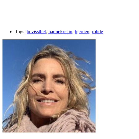
Tags:
bevissthet
,
hannekristin
,
hjernen
,
rohde