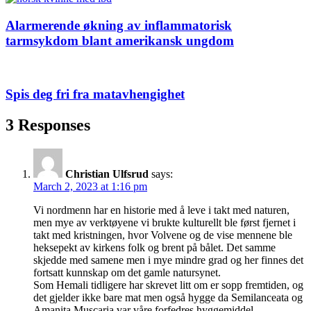
Alarmerende økning av inflammatorisk
tarmsykdom blant amerikansk ungdom
Spis deg fri fra matavhengighet
3 Responses
Christian Ulfsrud
says:
March 2, 2023 at 1:16 pm
Vi nordmenn har en historie med å leve i takt med naturen,
men mye av verktøyene vi brukte kulturellt ble først fjernet i
takt med kristningen, hvor Volvene og de vise mennene ble
heksepekt av kirkens folk og brent på bålet. Det samme
skjedde med samene men i mye mindre grad og her finnes det
fortsatt kunnskap om det gamle natursynet.
Som Hemali tidligere har skrevet litt om er sopp fremtiden, og
det gjelder ikke bare mat men også hygge da Semilanceata og
Amanita Muscaria var våre forfedres hyggemiddel.