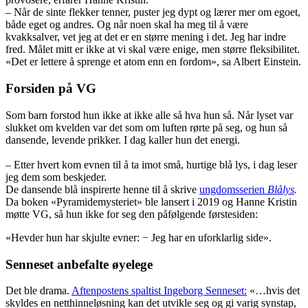
– Når de sinte flekker tenner, puster jeg dypt og lærer mer om egoet,
både eget og andres. Og når noen skal ha meg til å være
kvakksalver, vet jeg at det er en større mening i det. Jeg har indre
fred. Målet mitt er ikke at vi skal være enige, men større fleksibilitet.
«Det er lettere å sprenge et atom enn en fordom», sa Albert Einstein.
Forsiden på VG
Som barn forstod hun ikke at ikke alle så hva hun så. Når lyset var
slukket om kvelden var det som om luften rørte på seg, og hun så
dansende, levende prikker. I dag kaller hun det energi.
– Etter hvert kom evnen til å ta imot små, hurtige blå lys, i dag leser
jeg dem som beskjeder.
De dansende blå inspirerte henne til å skrive
ungdomsserien
Blålys
.
Da boken «Pyramidemysteriet» ble lansert i 2019 og Hanne Kristin
møtte VG, så hun ikke for seg den påfølgende førstesiden:
«Hevder hun har skjulte evner: − Jeg har en uforklarlig side».
Senneset anbefalte øyelege
Det ble drama.
Aftenpostens spaltist Ingeborg Senneset:
«…hvis det
skyldes en netthinneløsning kan det utvikle seg og gi varig synstap,