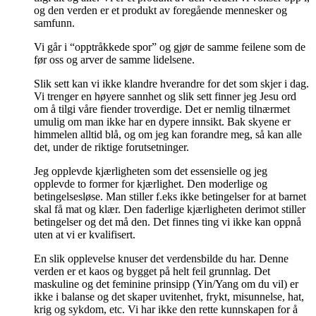
og den verden er et produkt av foregående mennesker og
samfunn.
Vi går i “opptråkkede spor” og gjør de samme feilene som de
før oss og arver de samme lidelsene.
Slik sett kan vi ikke klandre hverandre for det som skjer i dag.
Vi trenger en høyere sannhet og slik sett finner jeg Jesu ord
om å tilgi våre fiender troverdige. Det er nemlig tilnærmet
umulig om man ikke har en dypere innsikt. Bak skyene er
himmelen alltid blå, og om jeg kan forandre meg, så kan alle
det, under de riktige forutsetninger.
Jeg opplevde kjærligheten som det essensielle og jeg
opplevde to former for kjærlighet. Den moderlige og
betingelsesløse. Man stiller f.eks ikke betingelser for at barnet
skal få mat og klær. Den faderlige kjærligheten derimot stiller
betingelser og det må den. Det finnes ting vi ikke kan oppnå
uten at vi er kvalifisert.
En slik opplevelse knuser det verdensbilde du har. Denne
verden er et kaos og bygget på helt feil grunnlag. Det
maskuline og det feminine prinsipp (Yin/Yang om du vil) er
ikke i balanse og det skaper uvitenhet, frykt, misunnelse, hat,
krig og sykdom, etc. Vi har ikke den rette kunnskapen for å