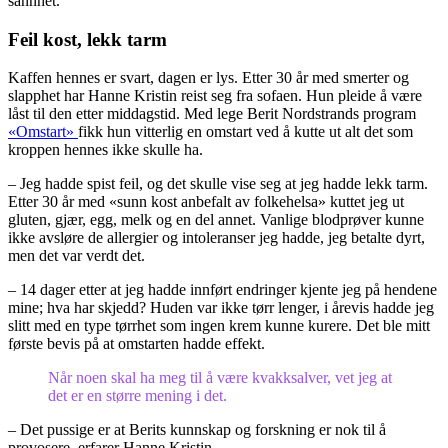
sannhet.
Feil kost, lekk tarm
Kaffen hennes er svart, dagen er lys. Etter 30 år med smerter og
slapphet har Hanne Kristin reist seg fra sofaen. Hun pleide å være
låst til den etter middagstid. Med lege Berit Nordstrands program
«Omstart»
fikk hun vitterlig en omstart ved å kutte ut alt det som
kroppen hennes ikke skulle ha.
– Jeg hadde spist feil, og det skulle vise seg at jeg hadde lekk tarm.
Etter 30 år med «sunn kost anbefalt av folkehelsa» kuttet jeg ut
gluten, gjær, egg, melk og en del annet. Vanlige blodprøver kunne
ikke avsløre de allergier og intoleranser jeg hadde, jeg betalte dyrt,
men det var verdt det.
– 14 dager etter at jeg hadde innført endringer kjente jeg på hendene
mine; hva har skjedd? Huden var ikke tørr lenger, i årevis hadde jeg
slitt med en type tørrhet som ingen krem kunne kurere. Det ble mitt
første bevis på at omstarten hadde effekt.
Når noen skal ha meg til å være kvakksalver, vet jeg at
det er en større mening i det.
– Det pussige er at Berits kunnskap og forskning er nok til å
provosere, erfarer Hanne Kristin.