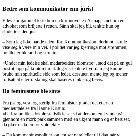
Bedre som kommunikatør enn jurist
Elleve år gammel leste hun en krimnovelle i A-magasinet om en
advokat som briljerte i retten. Sånn skal jeg bli, tenkte hun og
studerte siden jus.
– Som jeg ikke hadde talent for. Kommunikasjon, derimot, skulle
vise seg å være min vei. I politiet var jeg kjerringa mot strømmen,
politiet er hierarki og struktur.
«Under min ledelse skal medarbeidere blomstre», stod det på en gul
post-it lapp på kontoret mitt. Jeg visste ikke hvordan jeg kunne
bruke min spirituelle side som leder, dessuten mente jeg og mener
fortsatt at etterforskning skal baseres i fakta og bevis.
Da feministene ble sinte
Fra øst og vest, og særlig fra feminister, glødet det etter en
medieuttalelse fra Hanne Kristin:
«Ut ifra politiets lokale statistikk, ser vi at dersom en kvinne går
gjennom en mørk park sammen med en ukjent mann og er beruset,
da øker risikoen for voldtekt.»
– Da kom meningspolitiet, og jeg ser paralleller til i dag når vi