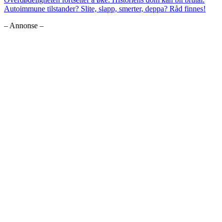
Autoimmune tilstander? Slite, slapp, smerter, deppa? Råd finnes!
– Annonse –