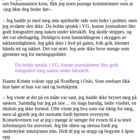
om Snåsamannen kom, fikk jeg noen pussige kommentarer som at
«jeg likte deg bedre før».
– Jeg hadde jo med meg min spirituelle side som leder i politiet, men
jeg avslørte den ikke. Da bobla sprakk i VG, kunne journalister like
godt fotografert meg naken under klesskift. Jeg skulle strippes, og
det var ubehagelig. Heldigvis kom hatmeldingene i skyggen av
takknemligheten; Jeg gikk ikke i fred på gaten, folk gråt, klemtet
hånda mi og takket. Det var stort. Jeg ante ikke hvor mange som
gjemmer seg for meningspolitiet.
Da bobla sprakk i VG, kunne journalistene like godt
fotografert meg naken under klesskift.
Hanne Kristin vokste opp på Nordberg i Oslo. Som enebarn fikk
hun høre at hun var sart og bortskjemt.
– Jeg visste at det på en måte var sant, jeg hadde ikke brynet meg på
søsken. Samtidig bar jeg på noe… en slags barnlig, indre visshet, en
rikdom jeg ikke forstod. Ofte visste jeg hva som var riktig for meg,
men så gjorde jeg det motsatte fordi hjernen overstyrte.
Konsekvensen var at jeg i mange år stengte for evnen til å ta imot
informasjon fra universet. Jeg ble sliten og stressa fordi jeg
undertrykte intuisjonen min. Helt til jeg sa stopp og begynte å åpne
opp.