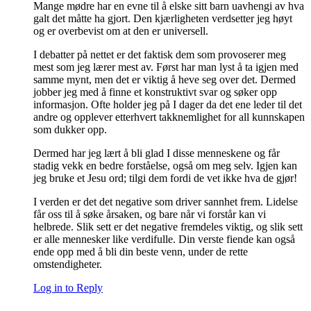
Mange mødre har en evne til å elske sitt barn uavhengi av hva
galt det måtte ha gjort. Den kjærligheten verdsetter jeg høyt
og er overbevist om at den er universell.
I debatter på nettet er det faktisk dem som provoserer meg
mest som jeg lærer mest av. Først har man lyst å ta igjen med
samme mynt, men det er viktig å heve seg over det. Dermed
jobber jeg med å finne et konstruktivt svar og søker opp
informasjon. Ofte holder jeg på I dager da det ene leder til det
andre og opplever etterhvert takknemlighet for all kunnskapen
som dukker opp.
Dermed har jeg lært å bli glad I disse menneskene og får
stadig vekk en bedre forståelse, også om meg selv. Igjen kan
jeg bruke et Jesu ord; tilgi dem fordi de vet ikke hva de gjør!
I verden er det det negative som driver sannhet frem. Lidelse
får oss til å søke årsaken, og bare når vi forstår kan vi
helbrede. Slik sett er det negative fremdeles viktig, og slik sett
er alle mennesker like verdifulle. Din verste fiende kan også
ende opp med å bli din beste venn, under de rette
omstendigheter.
Log in to Reply