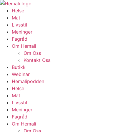
Skip
to
Helse
content
Mat
Livsstil
Meninger
Fagråd
Om Hemali
Om Oss
Kontakt Oss
Butikk
Webinar
Hemalipodden
Helse
Mat
Livsstil
Meninger
Fagråd
Om Hemali
Om Oss