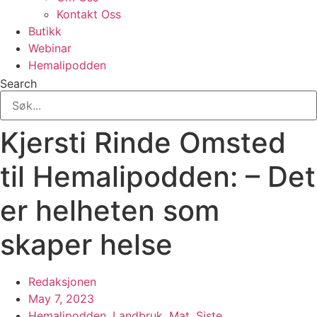
Kontakt Oss
Butikk
Webinar
Hemalipodden
Search
Kjersti Rinde Omsted
til Hemalipodden: – Det
er helheten som
skaper helse
Redaksjonen
May 7, 2023
Hemalipodden
,
Landbruk
,
Mat
,
Siste