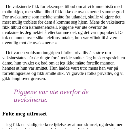
– De vaksinerte fikk for eksempel tilbud om at vi kunne bistå med
matinnkjøp, men slike tilbud fikk ikke de uvaksinerte i samme grad.
For uvaksinerte som meldte smitte fra utlandet, skulle vi gjøre det
mest mulig trøblete for dem å komme seg hjem. Mens de vaksinerte
fikk tilbud om karantenehotell. Piggene var ute overfor de
uvaksinerte. Jeg nektet å etterkomme det, og det var upopulært. Da
tok en annen over slike telefonsamtaler, hun var «flink til å være
uvennlig mot de uvaksinerte.»
– Det var en voldsom inngripen i folks privatliv å spørre om
vaksinestatus når de ringte for å melde smitte. Jeg husker spesielt en
dame, hun tryglet og bad om at jeg ikke måtte fortelle mannen
hennes at hun var smittet. Hun hadde vært utro mens han var på
forretningsreise og fikk smitte slik. Vi gravde i folks privatliv, og vi
gikk langt over grensen.
Piggene var ute overfor de
uvaksinerte.
Følte meg utfrosset
– Jeg fikk en stadig sterkere følelse av at noe skurret, og desto mer