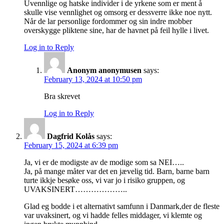
Uvennlige og hatske individer i de yrkene som er ment å
skulle vise vennlighet og omsorg er dessverre ikke noe nytt.
Når de lar personlige fordommer og sin indre mobber
overskygge pliktene sine, har de havnet på feil hylle i livet.
Log in to Reply
Anonym anonymusen
says:
February 13, 2024 at 10:50 pm
Bra skrevet
Log in to Reply
Dagfrid Kolås
says:
February 15, 2024 at 6:39 pm
Ja, vi er de modigste av de modige som sa NEI…..
Ja, på mange måter var det en jævelig tid. Barn, barne barn
turte ikkje besøke oss, vi var jo i risiko gruppen, og
UVAKSINERT………………..
Glad eg bodde i et alternativt samfunn i Danmark,der de fleste
var uvaksinert, og vi hadde felles middager, vi klemte og