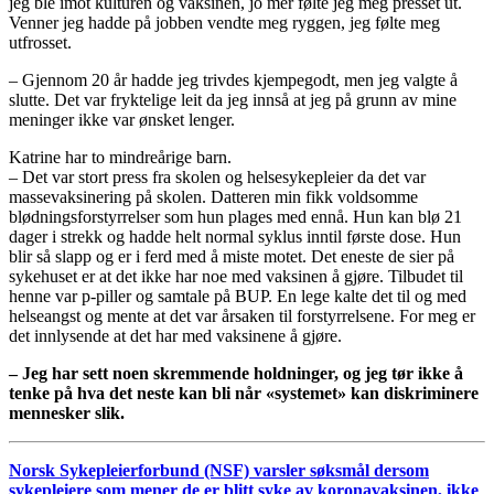
jeg ble imot kulturen og vaksinen, jo mer følte jeg meg presset ut.
Venner jeg hadde på jobben vendte meg ryggen, jeg følte meg
utfrosset.
– Gjennom 20 år hadde jeg trivdes kjempegodt, men jeg valgte å
slutte. Det var fryktelige leit da jeg innså at jeg på grunn av mine
meninger ikke var ønsket lenger.
Katrine har to mindreårige barn.
– Det var stort press fra skolen og helsesykepleier da det var
massevaksinering på skolen. Datteren min fikk voldsomme
blødningsforstyrrelser som hun plages med ennå. Hun kan blø 21
dager i strekk og hadde helt normal syklus inntil første dose. Hun
blir så slapp og er i ferd med å miste motet. Det eneste de sier på
sykehuset er at det ikke har noe med vaksinen å gjøre. Tilbudet til
henne var p-piller og samtale på BUP. En lege kalte det til og med
helseangst og mente at det var årsaken til forstyrrelsene. For meg er
det innlysende at det har med vaksinene å gjøre.
– Jeg har sett noen skremmende holdninger, og jeg tør ikke å
tenke på hva det neste kan bli når «systemet» kan diskriminere
mennesker slik.
Norsk Sykepleierforbund (NSF) varsler søksmål dersom
sykepleiere som mener de er blitt syke av koronavaksinen, ikke