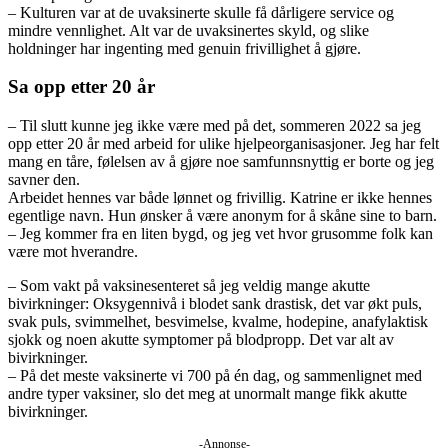
– Kulturen var at de uvaksinerte skulle få dårligere service og
mindre vennlighet. Alt var de uvaksinertes skyld, og slike
holdninger har ingenting med genuin frivillighet å gjøre.
Sa opp etter 20 år
– Til slutt kunne jeg ikke være med på det, sommeren 2022 sa jeg
opp etter 20 år med arbeid for ulike hjelpeorganisasjoner. Jeg har felt
mang en tåre, følelsen av å gjøre noe samfunnsnyttig er borte og jeg
savner den.
Arbeidet hennes var både lønnet og frivillig. Katrine er ikke hennes
egentlige navn. Hun ønsker å være anonym for å skåne sine to barn.
– Jeg kommer fra en liten bygd, og jeg vet hvor grusomme folk kan
være mot hverandre.
– Som vakt på vaksinesenteret så jeg veldig mange akutte
bivirkninger: Oksygennivå i blodet sank drastisk, det var økt puls,
svak puls, svimmelhet, besvimelse, kvalme, hodepine, anafylaktisk
sjokk og noen akutte symptomer på blodpropp. Det var alt av
bivirkninger.
– På det meste vaksinerte vi 700 på én dag, og sammenlignet med
andre typer vaksiner, slo det meg at unormalt mange fikk akutte
bivirkninger.
-Annonse-