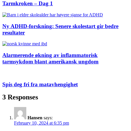
Tarmkroken – Dag 1
Ny ADHD-forskning: Senere skolestart gir bedre
resultater
Alarmerende økning av inflammatorisk
tarmsykdom blant amerikansk ungdom
Spis deg fri fra matavhengighet
3 Responses
Hansen
says:
February 10, 2024 at 6:35 pm