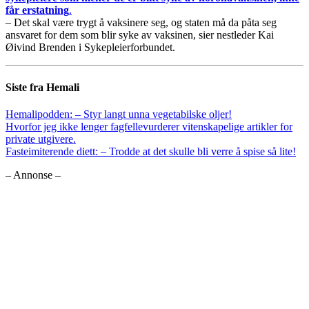
får erstatning
.
– Det skal være trygt å vaksinere seg, og staten må da påta seg
ansvaret for dem som blir syke av vaksinen, sier nestleder Kai
Øivind Brenden i Sykepleierforbundet.
Siste fra Hemali
Hemalipodden: – Styr langt unna vegetabilske oljer!
Hvorfor jeg ikke lenger fagfellevurderer vitenskapelige artikler for
private utgivere.
Fasteimiterende diett: – Trodde at det skulle bli verre å spise så lite!
– Annonse –