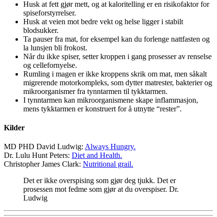
Husk at fett gjør mett, og at kaloritelling er en risikofaktor for
spiseforstyrrelser.
Husk at veien mot bedre vekt og helse ligger i stabilt
blodsukker.
Ta pauser fra mat, for eksempel kan du forlenge nattfasten og
la lunsjen bli frokost.
Når du ikke spiser, setter kroppen i gang prosesser av renselse
og cellefornyelse.
Rumling i magen er ikke kroppens skrik om mat, men såkalt
migrerende motorkompleks, som dytter matrester, bakterier og
mikroorganismer fra tynntarmen til tykktarmen.
I tynntarmen kan mikroorganismene skape inflammasjon,
mens tykktarmen er konstruert for å utnytte “rester”.
Kilder
MD PHD David Ludwig:
Always Hungry.
Dr. Lulu Hunt Peters:
Diet and Health.
Christopher James Clark:
Nutritional grail.
Det er ikke overspising som gjør deg tjukk. Det er
prosessen mot fedme som gjør at du overspiser. Dr.
Ludwig