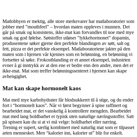
Matlobbyen er mektig, alle store merkevarer har matlaboratorier som
jobber med ”mouthfeel” – hvordan maten oppleves i munnen. Det
går på smak og konsistens, ikke-mat kan forvandles til noe med mye
smak og god følelse. Søtstoffer utløser ”lykkehormonet” dopamin,
produsentene søker gjerne den perfekte blandingen av søtt, salt og
fett, pizza er det perfekte eksempel. Matlaboratoriene jakter på den
maten som i hjernen vår kjennes som en belønning, en belønning vi
fortsetter så søke. Frokostblanding er et annet eksempel, industrien
evner å gi inntrykk av at den ene er bedre enn den andre, men det er
ikke-mat. Mat som treffer belønningssenteret i hjernen kan skape
avhengighet.
Mat kan skape hormonelt kaos
Mat med mye karbohydrater får blodsukkeret til å stige, og du ender
fort i “hormonelt kaos”. Når vi først begynner å spise raffinert og
bearbeidet mat, er det vanskelig å kontrollere mengden. Bearbeidet
mat med lang holdbarhet er typisk uten naturlige næringsstoffer. Satt
på spissen kan du si at vi må velge: holdbarhet eller næring.
Trening er supert, særlig kombinert med naturlig mat som er tilpasset
arten mennesket. Men “kalorier inn, kalorier ut” blir for enkelt.