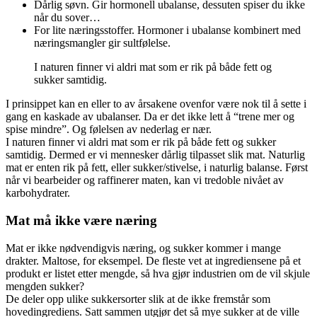
Dårlig søvn. Gir hormonell ubalanse, dessuten spiser du ikke
når du sover…
For lite næringsstoffer. Hormoner i ubalanse kombinert med
næringsmangler gir sultfølelse.
I naturen finner vi aldri mat som er rik på både fett og
sukker samtidig.
I prinsippet kan en eller to av årsakene ovenfor være nok til å sette i
gang en kaskade av ubalanser. Da er det ikke lett å “trene mer og
spise mindre”. Og følelsen av nederlag er nær.
I naturen finner vi aldri mat som er rik på både fett og sukker
samtidig. Dermed er vi mennesker dårlig tilpasset slik mat. Naturlig
mat er enten rik på fett, eller sukker/stivelse, i naturlig balanse. Først
når vi bearbeider og raffinerer maten, kan vi tredoble nivået av
karbohydrater.
Mat må ikke være næring
Mat er ikke nødvendigvis næring, og sukker kommer i mange
drakter. Maltose, for eksempel. De fleste vet at ingrediensene på et
produkt er listet etter mengde, så hva gjør industrien om de vil skjule
mengden sukker?
De deler opp ulike sukkersorter slik at de ikke fremstår som
hovedingrediens. Satt sammen utgjør det så mye sukker at de ville