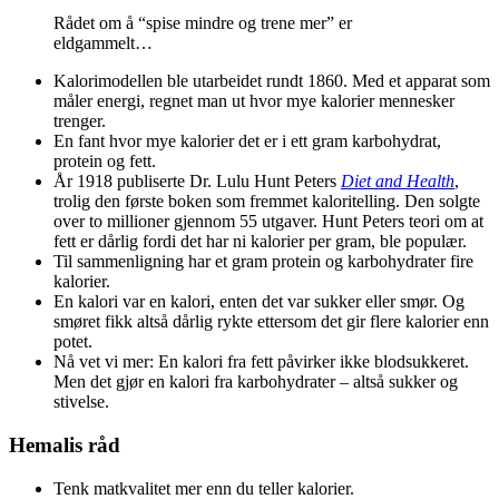
Rådet om å “spise mindre og trene mer” er
eldgammelt…
Kalorimodellen ble utarbeidet rundt 1860. Med et apparat som
måler energi, regnet man ut hvor mye kalorier mennesker
trenger.
En fant hvor mye kalorier det er i ett gram karbohydrat,
protein og fett.
År 1918 publiserte Dr. Lulu Hunt Peters
Diet and Health
,
trolig den første boken som fremmet kaloritelling. Den solgte
over to millioner gjennom 55 utgaver. Hunt Peters teori om at
fett er dårlig fordi det har ni kalorier per gram, ble populær.
Til sammenligning har et gram protein og karbohydrater fire
kalorier.
En kalori var en kalori, enten det var sukker eller smør. Og
smøret fikk altså dårlig rykte ettersom det gir flere kalorier enn
potet.
Nå vet vi mer: En kalori fra fett påvirker ikke blodsukkeret.
Men det gjør en kalori fra karbohydrater – altså sukker og
stivelse.
Hemalis råd
Tenk matkvalitet mer enn du teller kalorier.