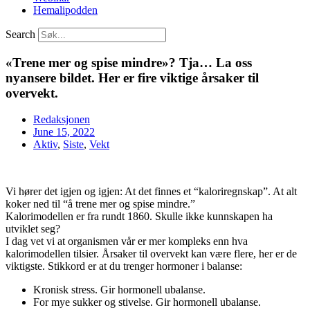
Hemalipodden
Search
«Trene mer og spise mindre»? Tja… La oss
nyansere bildet. Her er fire viktige årsaker til
overvekt.
Redaksjonen
June 15, 2022
Aktiv
,
Siste
,
Vekt
Vi hører det igjen og igjen: At det finnes et “kaloriregnskap”. At alt
koker ned til “å trene mer og spise mindre.”
Kalorimodellen er fra rundt 1860. Skulle ikke kunnskapen ha
utviklet seg?
I dag vet vi at organismen vår er mer kompleks enn hva
kalorimodellen tilsier. Årsaker til overvekt kan være flere, her er de
viktigste. Stikkord er at du trenger hormoner i balanse:
Kronisk stress. Gir hormonell ubalanse.
For mye sukker og stivelse. Gir hormonell ubalanse.