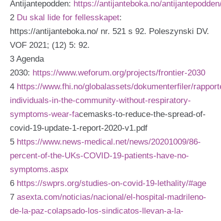
Antijantepodden:
https://antijanteboka.no/antijantepodden
2
Du skal lide for fellesskapet
:
https://antijanteboka.no/ nr. 521 s 92. Poleszynski DV.
VOF 2021; (12) 5: 92.
3 Agenda
2030:
https://www.weforum.org/projects/frontier-2030
4
https://www.fhi.no/globalassets/dokumenterfiler/rappor
individuals-in-the-community-without-respiratory-
symptoms-wear-fa
cemasks-to-reduce-the-spread-of-
covid-19-update-1-report-2020-v1.pdf
5
https://www.news-medical.net/news/20201009/86-
percent-of-the-UKs-COVID-19-patients-have-no-
symptoms.aspx
6
https://swprs.org/studies-on-covid-19-lethality/#age
7
asexta.com/noticias/nacional/el-hospital-madrileno-
de-la-paz-colapsado-los-sindicatos-llevan-a-la-