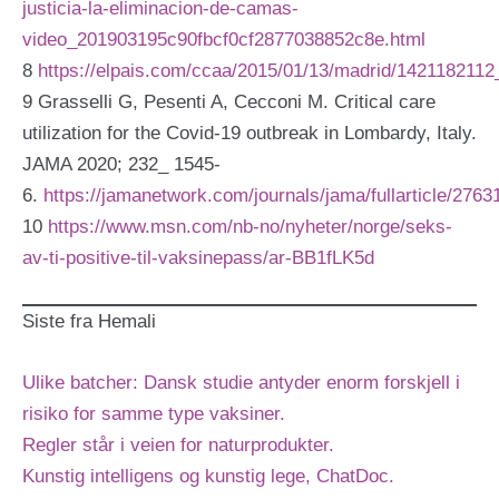
justicia-la-eliminacion-de-camas-
video_201903195c90fbcf0cf2877038852c8e.html
8
https://elpais.com/ccaa/2015/01/13/madrid/142118211
9 Grasselli G, Pesenti A, Cecconi M. Critical care
utilization for the Covid-19 outbreak in Lombardy, Italy.
JAMA 2020; 232_ 1545-
6.
https://jamanetwork.com/journals/jama/fullarticle/2763
10
https://www.msn.com/nb-no/nyheter/norge/seks-
av-ti-positive-til-vaksinepass/ar-BB1fLK5d
Siste fra Hemali
Ulike batcher: Dansk studie antyder enorm forskjell i
risiko for samme type vaksiner.
Regler står i veien for naturprodukter.
Kunstig intelligens og kunstig lege, ChatDoc.