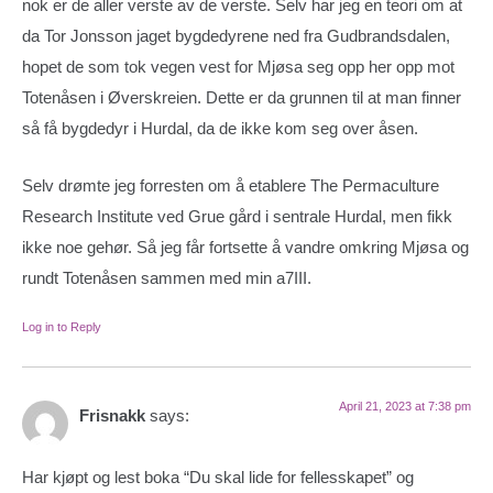
nok er de aller verste av de verste. Selv har jeg en teori om at
da Tor Jonsson jaget bygdedyrene ned fra Gudbrandsdalen,
hopet de som tok vegen vest for Mjøsa seg opp her opp mot
Totenåsen i Øverskreien. Dette er da grunnen til at man finner
så få bygdedyr i Hurdal, da de ikke kom seg over åsen.
Selv drømte jeg forresten om å etablere The Permaculture
Research Institute ved Grue gård i sentrale Hurdal, men fikk
ikke noe gehør. Så jeg får fortsette å vandre omkring Mjøsa og
rundt Totenåsen sammen med min a7III.
Log in to Reply
April 21, 2023 at 7:38 pm
Frisnakk
says:
Har kjøpt og lest boka “Du skal lide for fellesskapet” og