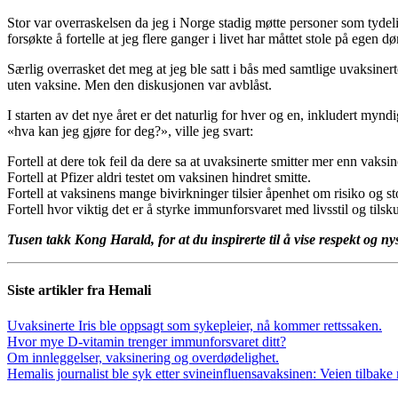
Stor var overraskelsen da jeg i Norge stadig møtte personer som tydelig
forsøkte å fortelle at jeg flere ganger i livet har måttet stole på egen 
Særlig overrasket det meg at jeg ble satt i bås med samtlige uvaksiner
uten vaksine. Men den diskusjonen var avblåst.
I starten av det nye året er det naturlig for hver og en, inkludert myn
«hva kan jeg gjøre for deg?», ville jeg svart:
Fortell at dere tok feil da dere sa at uvaksinerte smitter mer enn vaksin
Fortell at Pfizer aldri testet om vaksinen hindret smitte.
Fortell at vaksinens mange bivirkninger tilsier åpenhet om risiko og 
Fortell hvor viktig det er å styrke immunforsvaret med livsstil og til
Tusen takk Kong Harald, for at du inspirerte til å vise respekt og 
Siste artikler fra Hemali
Uvaksinerte Iris ble oppsagt som sykepleier, nå kommer rettssaken.
Hvor mye D-vitamin trenger immunforsvaret ditt?
Om innleggelser, vaksinering og overdødelighet.
Hemalis journalist ble syk etter svineinfluensavaksinen: Veien tilbake 