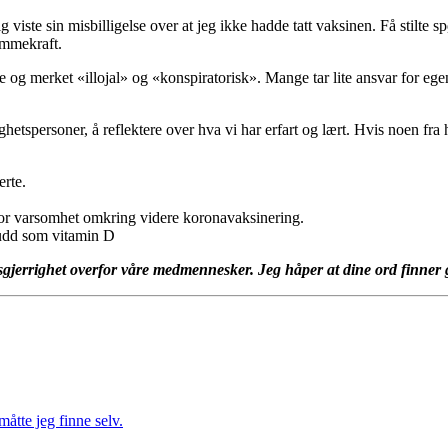
 viste sin misbilligelse over at jeg ikke hadde tatt vaksinen. Få stilte s
dømmekraft.
te og merket «illojal» og «konspiratorisk». Mange tar lite ansvar for eg
dighetspersoner, å reflektere over hva vi har erfart og lært. Hvis noen f
erte.
stor varsomhet omkring videre koronavaksinering.
skudd som vitamin D
nysgjerrighet overfor våre medmennesker. Jeg håper at dine ord finner
måtte jeg finne selv.