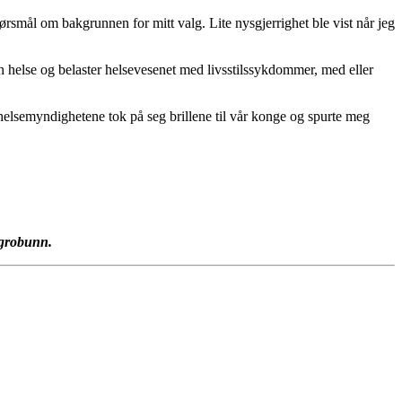
pørsmål om bakgrunnen for mitt valg. Lite nysgjerrighet ble vist når jeg
en helse og belaster helsevesenet med livsstilssykdommer, med eller
ra helsemyndighetene tok på seg brillene til vår konge og spurte meg
 grobunn.