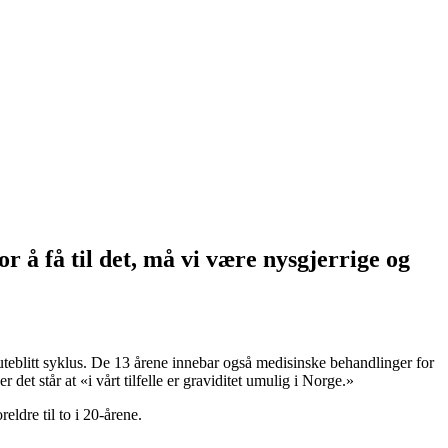
r å få til det, må vi være nysgjerrige og
av uteblitt syklus. De 13 årene innebar også medisinske behandlinger for
r det står at «i vårt tilfelle er graviditet umulig i Norge.»
eldre til to i 20-årene.