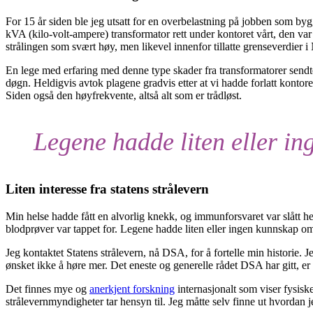
For 15 år siden ble jeg utsatt for en overbelastning på jobben som by
kVA (kilo-volt-ampere) transformator rett under kontoret vårt, den var 
strålingen som svært høy, men likevel innenfor tillatte grenseverdier i
En lege med erfaring med denne type skader fra transformatorer sendt
døgn. Heldigvis avtok plagene gradvis etter at vi hadde forlatt kontoret
Siden også den høyfrekvente, altså alt som er trådløst.
Legene hadde liten eller in
Liten interesse fra statens strålevern
Min helse hadde fått en alvorlig knekk, og immunforsvaret var slått hel
blodprøver var tappet for. Legene hadde liten eller ingen kunnskap om
Jeg kontaktet Statens strålevern, nå DSA, for å fortelle min historie. 
ønsket ikke å høre mer. Det eneste og generelle rådet DSA har gitt, er 
Det finnes mye og
anerkjent forskning
internasjonalt som viser fysisk
strålevernmyndigheter tar hensyn til. Jeg måtte selv finne ut hvordan j