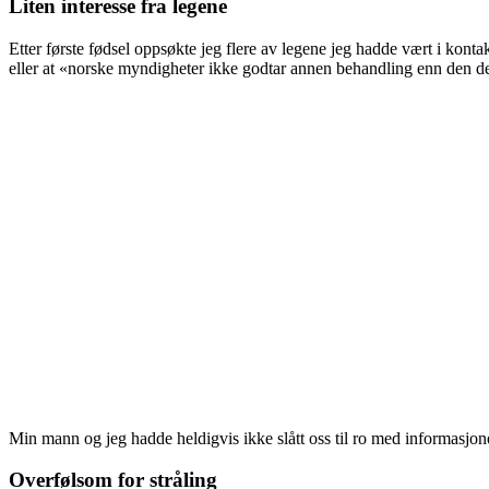
Liten interesse fra legene
Etter første fødsel oppsøkte jeg flere av legene jeg hadde vært i konta
eller at «norske myndigheter ikke godtar annen behandling enn den de 
Min mann og jeg hadde heldigvis ikke slått oss til ro med informasjo
Overfølsom for stråling