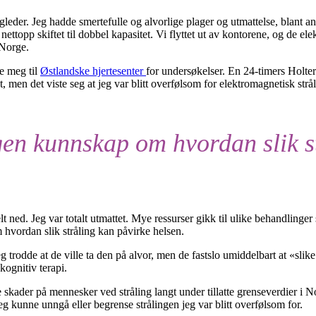
ggleder. Jeg hadde smertefulle og alvorlige plager og utmattelse, blant
nettopp skiftet til dobbel kapasitet. Vi flyttet ut av kontorene, og de e
 Norge.
e meg til
Østlandske hjertesenter
for undersøkelser. En 24-timers Holter
, men det viste seg at jeg var blitt overfølsom for elektromagnetisk strål
gen kunnskap om hvordan slik s
t ned. Jeg var totalt utmattet. Mye ressurser gikk til ulike behandlinger
 hvordan slik stråling kan påvirke helsen.
Jeg trodde at de ville ta den på alvor, men de fastslo umiddelbart at «sli
kognitiv terapi.
e skader på mennesker ved stråling langt under tillatte grenseverdier i 
eg kunne unngå eller begrense strålingen jeg var blitt overfølsom for.