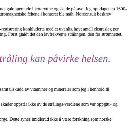
 annet galopperende hjerterytme og skade på øye. Jeg oppdaget en 1600-
lektromagnetiske feltene i kontoret ble målt. Norconsult beskrev
-registrering konkluderte med et uvanlig høyt antall ekstraslag per
ing. Først gjaldt det den lavfrekvente strålingen, den fra strømnettet.
tråling kan påvirke helsen.
 samt tilskudd av vitaminer og mineraler som jeg i henhold til
ke skader oppstår ikke av de strålings-verdiene som var oppgitt» og
Norge. Dette synes imidlertid ikke å være forskning som norske