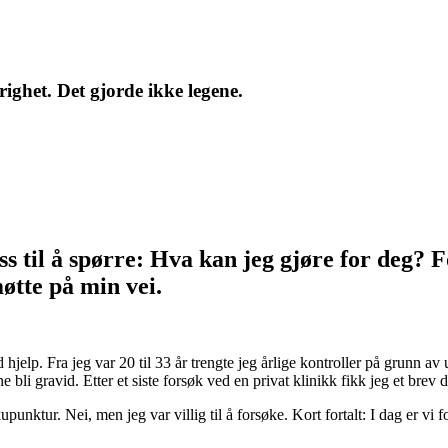
ighet. Det gjorde ikke legene.
s til å spørre: Hva kan jeg gjøre for deg? Fo
øtte på min vei.
d hjelp. Fra jeg var 20 til 33 år trengte jeg årlige kontroller på grunn 
e bli gravid. Etter et siste forsøk ved en privat klinikk fikk jeg et brev de
tur. Nei, men jeg var villig til å forsøke. Kort fortalt: I dag er vi for