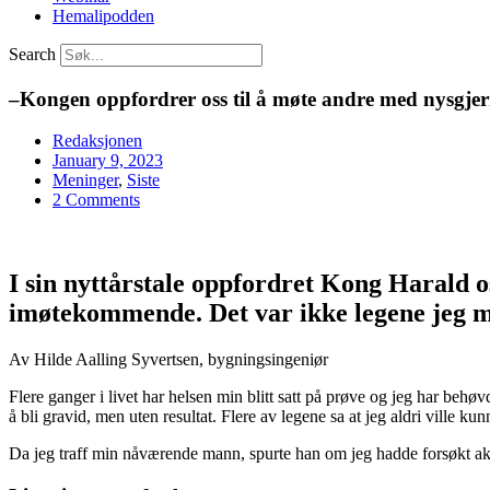
Hemalipodden
Search
–Kongen oppfordrer oss til å møte andre med nysgjerr
Redaksjonen
January 9, 2023
Meninger
,
Siste
2 Comments
I sin nyttårstale oppfordret Kong Harald os
imøtekommende. Det var ikke legene jeg m
Av Hilde Aalling Syvertsen, bygningsingeniør
Flere ganger i livet har helsen min blitt satt på prøve og jeg har behøv
å bli gravid, men uten resultat. Flere av legene sa at jeg aldri ville kunn
Da jeg traff min nåværende mann, spurte han om jeg hadde forsøkt akupunk